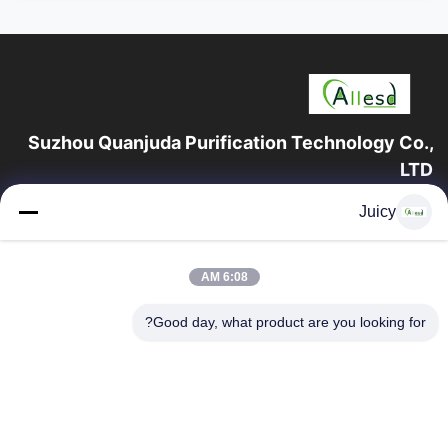
Suzhou Quanjuda Purification Technology Co.,
LTD
16 سال تجربه، به عنوان یک تولید کننده و صادر کننده پیشرو محصولات
Juicy
ESD & Cleanroom، ما خط کاملی از تجهیزات و لوازم ESD &
Cleanroom را ارائه می دهیم.
پیوندهای سریع
6:08 AM
صفحه اصلی
محصولات
Good day, what product are you looking for?
درباره ما
تور کارخانه
کنترل کیفیت
با ما تماس بگیرید
درخواست نقل قول
تماس با ما