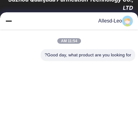
LTD
16 سال تجربه، به عنوان یک تولید کننده و صادر کننده پیشرو محصولات
Allesd-Leo
ESD & Cleanroom، ما خط کاملی از تجهیزات و لوازم ESD &
Cleanroom را ارائه می دهیم.
پیوندهای سریع
11:54 AM
صفحه اصلی
محصولات
Good day, what product are you looking for?
درباره ما
تور کارخانه
کنترل کیفیت
با ما تماس بگیرید
درخواست نقل قول
تماس با ما
0086-512-65883749
0086-512-66190772
Sales01@allesd.com