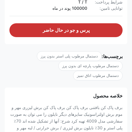
شرایط پرداخت:
T / T
توانایی تامین:
100000 پوند در ماه
پرس و جو در حال حاضر
برچسب‌ها:
دستمال مرطوب پلی استر بدون پرز
دستمال مرطوب پارچه ای بدون پرز
دستمال مرطوب اتاق تمیز
خلاصه محصول
برف پاک کن بافتنی برف پاک کن برف پاک کن برش لیزری مهر و
موم برش اولتراسونیک سایزهای دیگر نایلون را می توان به صورت
سفارشی مدل 4009 تهیه کرد شرح: آنها از تشکیل شده اند 70٪
پلی استر و 30٪ نایلون برش لیزری / برش حرارتی / لبه مهر و