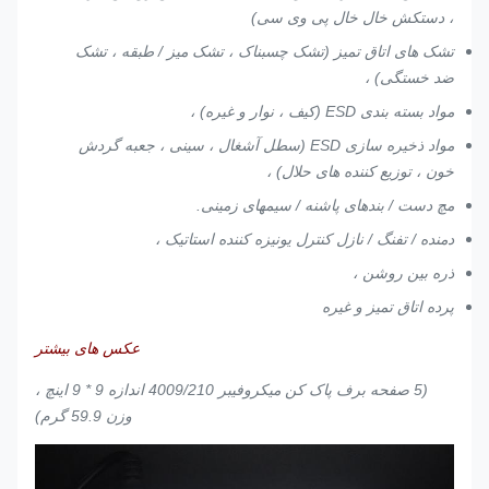
، دستکش خال خال پی وی سی)
تشک های اتاق تمیز (تشک چسبناک ، تشک میز / طبقه ، تشک
ضد خستگی) ،
مواد بسته بندی ESD (کیف ، نوار و غیره) ،
مواد ذخیره سازی ESD (سطل آشغال ، سینی ، جعبه گردش
خون ، توزیع کننده های حلال) ،
مچ دست / بندهای پاشنه / سیمهای زمینی.
دمنده / تفنگ / نازل کنترل یونیزه کننده استاتیک ،
ذره بین روشن ،
پرده اتاق تمیز و غیره
عکس های بیشتر
(5 صفحه برف پاک کن میکروفیبر 4009/210 اندازه 9 * 9 اینچ ،
وزن 59.9 گرم)