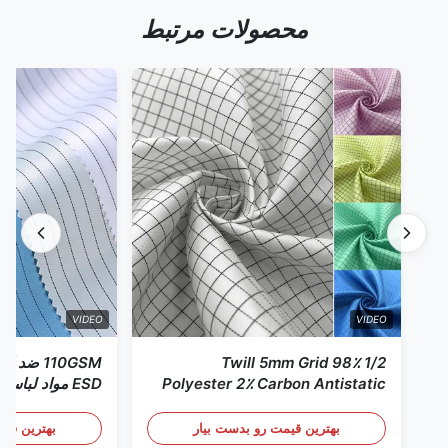
محصولات مرتبط
VIDEO
VIDEO
1/2 Twill 5mm Grid 98٪
110GSM ض
Polyester 2٪ Carbon Antistatic
ESD مواد لباس
Clothing
بهترین قیمت رو بدست بیار
بهترین قیم