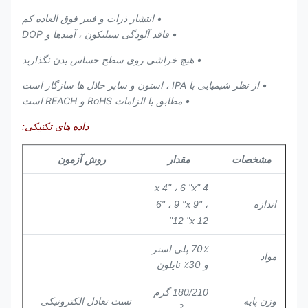
• انتشار ذرات و فیبر فوق العاده کم
• فاقد آلودگی سیلیکون ، آمیدها و DOP
• هیچ خراشی روی سطح حساس بدن نگذارید
• از نظر شیمیایی با IPA ، استون و سایر حلال ها سازگار است
• مطابق با الزامات RoHS و REACH است
داده های تکنیکی:
مشخصات
مقدار
روش آزمون
4 "x 4" ، 6 "x
اندازه
6" ، 9 "x 9" ،
12 "x 12"
70٪ پلی استر
مواد
و 30٪ نایلون
180/210 گرم
وزن پایه
تست تعادل الکترونیکی
2