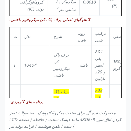
میکروگرم /
0.0010
کروماتوگرافی
(F)
2
یونی (IC)
سانتی متر
کاتالوگهای اصلی برف پاک کن میکروفیبر بافتنی:
ترکیب
روند
وزن اصلی
شرح
مدل
نه
بندی
بافت
80٪
برف پاک
پلی
160/180
کن
استر
بافتنی
16404
1
گرم /
میکروفیبر
و 20٪
بافتنی
نایلون
70٪
برف پاک
پلی
کن
180 / 210
برنامه های کاربردی:
استر
بافتنی
4009
2
میکروفیبر
㎡
و 30٪
بافتنی
محصولات ایده آل برای صنعت میکروالکترونیک ، محصولات تمیز
نایلون
کردن اتاق تمیز ISO5-6: مانند دیسک سخت / حافظه / صفحه LCD
/ تبلت / تلفن هوشمند / فرایند تولید لنز
70٪