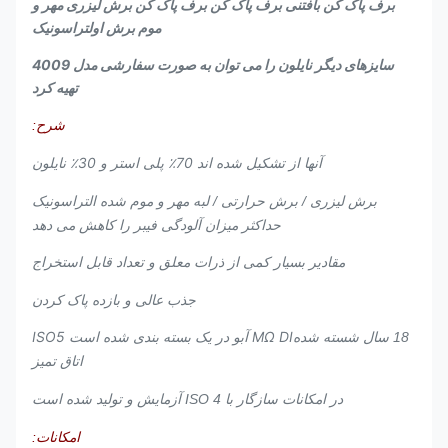
برف پاک کن بافتنی برف پاک کن برف پاک کن برش لیزری مهر و
موم برش اولتراسونیک
سایزهای دیگر نایلون را می توان به صورت سفارشی مدل 4009
تهیه کرد
شرح:
70٪ پلی استر و 30٪ نایلون
آنها از تشکیل شده اند
برش لیزری / برش حرارتی / لبه مهر و موم شده التراسونیک
حداکثر میزان آلودگی فیبر را کاهش می دهد
مقادیر بسیار کمی از ذرات معلق و تعداد قابل استخراج
جذب عالی و بازده پاک کردن
MΩ DI آب
ISO5
18 سال شسته شده
و در یک بسته بندی شده است
اتاق تمیز
در امکانات سازگار با ISO 4 آزمایش و تولید شده است
امکانات: