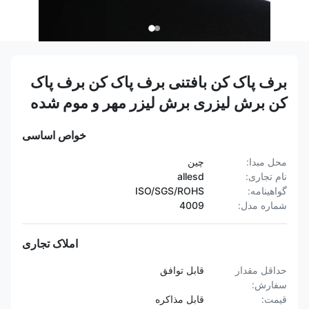
برف پاک کن بافتنی برف پاک کن برف پاک
کن برش لیزری برش لیزر مهر و موم شده
خواص اساسی
محل مبدا:
چین
نام تجاری:
allesd
گواهینامه:
ISO/SGS/ROHS
شماره مدل:
4009
املاک تجاری
حداقل مقدار
قابل توافق
سفارش:
قیمت:
قابل مذاکره