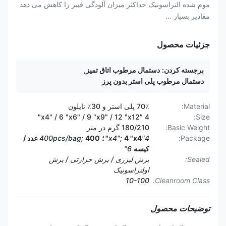
موم شده التراسونیک حداکثر میزان آلودگی فیبر را کاهش می دهد
مقادیر بسیار ...
جزئیات محصول
برجسته کردن:
دستمال مرطوب اتاق تمیز
,
دستمال مرطوب پلی استر بدون پرز
Material:
70٪ پلی استر و 30٪ نایلون
4 "x4" / 6 "x6" / 9 "x9" / 12 "x12"
Size:
Basic Weight:
180/210 گرم در متر
Package:
4"x4";
4 "x4" ؛
400pcs/bag;
400 عدد /
کیسه
6"
Sealed:
برش لیزری / برش حرارتی / برش
اولتراسونیک
10-100
Cleanroom Class:
توضیحات محصول