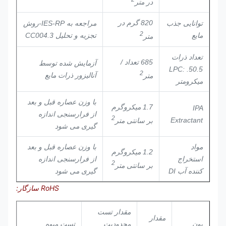
در متر
820 گرم در
توانایی جذب
مراجعه به IES-RP-
روش
2
مایع
تجزیه و تحلیل CC004.3
متر
تعداد ذرات
685 تعداد /
آزمایش شده توسط
LPC: .50.5
2
آنالیزور ذرات مایع
متر
میکرومتر
با وزن عصاره قبل و بعد
1.7 میکروگرم
IPA
از فرارسنجی اندازه
2
Extractant
بر سانتی متر
گیری می شود
مواد
با وزن عصاره قبل و بعد
1.2 میکروگرم
استخراج
از فرارسنجی اندازه
2
بر سانتی متر
کننده آب DI
گیری می شود
RoHS سازگار:
مقدار تست
مقدار
یون
محدودیت
تست میوه