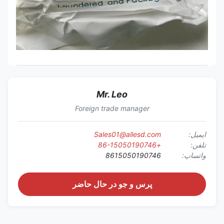
Mr. Leo
Foreign trade manager
ایمیل:
Sales01@allesd.com
تلفن:
+86-15050190746
واتساپ:
8615050190746
پرس و جو در حال حاضر