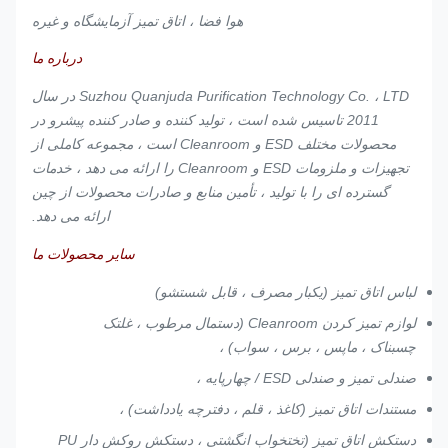
برف پاک
پلی
هوا فضا ، اتاق تمیز آزمایشگاه و غیره
کن
140 / 220
استر
بافتنی
8001/8008
3
میکروفیبر
درباره ما
و 30٪
بافتنی
نایلون
Suzhou Quanjuda Purification Technology Co. ، LTD در سال
2011 تاسیس شده است ، تولید کننده و صادر کننده پیشرو در
70٪
برف پاک
محصولات مختلف ESD و Cleanroom است ، مجموعه کاملی از
پلی
260 گرم در
کن
تجهیزات و ملزومات ESD و Cleanroom را ارائه می دهد ، خدمات
استر
بافتنی
9001
4
گرم
میکروفیبر
گسترده ای را با تولید ، تأمین منابع و صادرات محصولات از چین
و 30٪
بافتنی
نایلون
ارائه می دهد.
سایر محصولات ما
لباس اتاق تمیز (یکبار مصرف ، قابل شستشو)
لوازم تمیز کردن Cleanroom (دستمال مرطوب ، غلتک
چسبناک ، ماپس ، برس ، سواب) ،
صندلی تمیز و صندلی ESD / چهارپایه ،
مستندات اتاق تمیز (کاغذ ، قلم ، دفترچه یادداشت) ،
دستکش اتاق تمیز (تختخواب انگشتی ، دستکش روکش دار PU