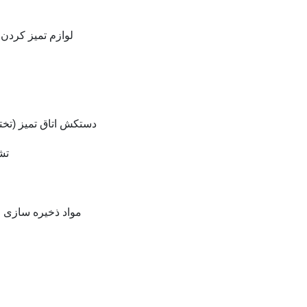
لوازم تمیز کردن Cleanroom (دستمال مرطوب ، غلتک چسبناک ، ماپس ، برس ، سواب)
دستکش اتاق تمیز (تختخواب انگشت
تش
مواد ذخیره سازی ESD (سطل آشغال ، سینی ، جعبه گردش خون ، توزیع کننده های حلال) ،