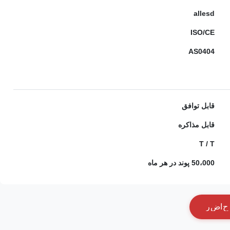
allesd
ISO/CE
AS0404
قابل توافق
قابل مذاکره
T / T
50،000 پوند در هر ماه
ح
ا
ض
ر