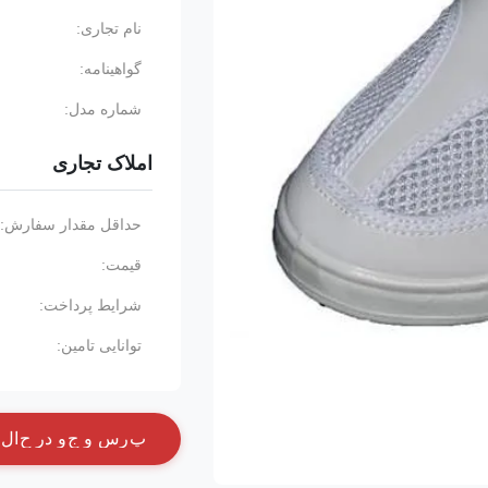
نام تجاری:
گواهینامه:
شماره مدل:
املاک تجاری
حداقل مقدار سفارش:
قیمت:
شرایط پرداخت:
توانایی تامین:
پ
ر
س
و
ج
و
د
ر
ح
ا
ل