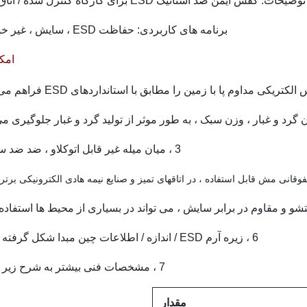
توضیحات: کفش ایمن ضد استاتیک ESD برای کارگاه کنترل شده / اتاق تمیز
برنامه های کاربردی: حفاظت ESD ، سایش ،
غیر خو
امکا
لکتریکی مداوم پا با زمین را مطابق با استانداردهای ESD فراهم می کند.
3 ، میان میله غیر قابل اتوکلاو ، ضد ضد سوراخ
فوقانی مش قابل استفاده ، در اتاقهای تمیز و صنایع نیمه هادی الکترونیکی برت
6 ، زیره آرم ESD / اندازه / اطلاعات چین مبدا شکل گرفته است
7 ، مشخصات فنی بیشتر به شرح زیر است
مقدار