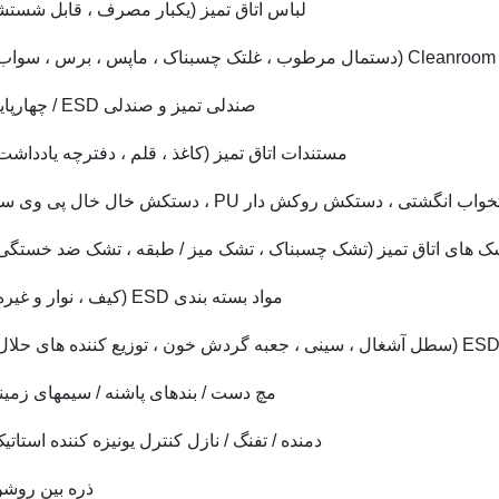
لباس اتاق تمیز (یکبار مصرف ، قابل شستش
 ،
صندلی تمیز و صندلی ESD / چهارپایه ،
مستندات اتاق تمیز (کاغذ ، قلم ، دفترچه یادداشت)
ی ، دستکش روکش دار PU ، دستکش خال خال پی وی سی)
ک های اتاق تمیز (تشک چسبناک ، تشک میز / طبقه ، تشک ضد خستگی)
مواد بسته بندی ESD (کیف ، نوار و غیره) ،
مچ دست / بندهای پاشنه / سیمهای زمین
دمنده / تفنگ / نازل کنترل یونیزه کننده استاتیک
ذره بین روشن