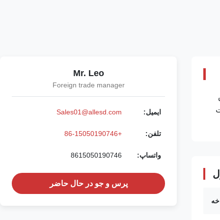
Mr. Leo
Foreign trade manager
کفش
انات: 1 ، مقاومت
ایمیل:
Sales01@allesd.com
تلفن:
+86-15050190746
واتساپ:
8615050190746
ل
پرس و جو در حال حاضر