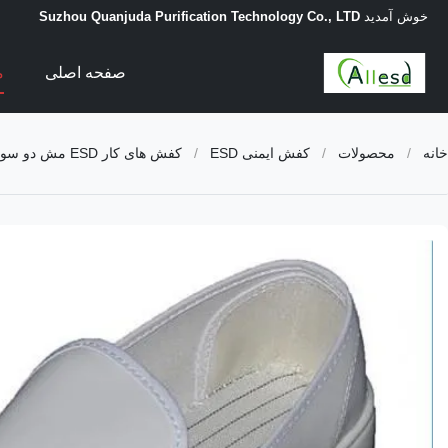
خوش آمدید
Suzhou Quanjuda Purification Technology Co., LTD
صفحه اصلی
م
خانه
/
محصولات
/
کفش ایمنی ESD
/
کفش های کار ESD مش دو سوراخه سبک وزن رویه چرم PVC کف W/PU