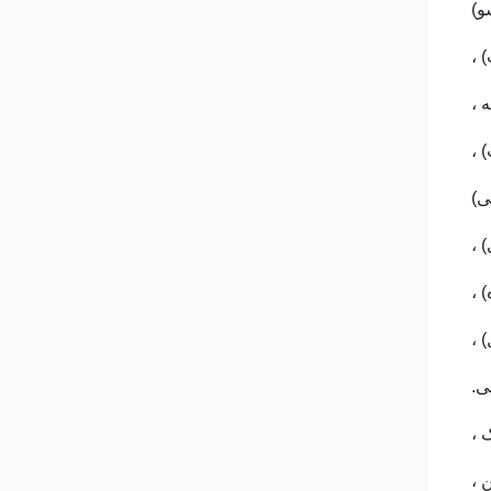
و)
 ،
 ،
ی.
 ،
 ،