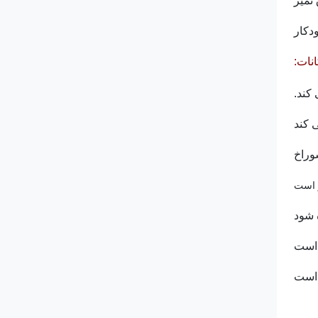
دکار
نات:
ر است