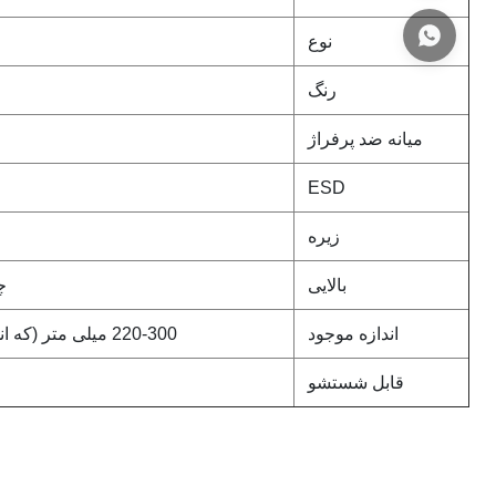
نوع
رنگ
میانه ضد پرفراژ
ESD
زیره
بالایی
چ
اندازه موجود
220-300 میلی متر (که اندازه آن 285 ، 295 موجود نیست)
قابل شستشو