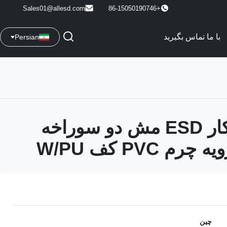
Sales01@allesd.com
+86-15050190746
با ما تماس بگیرید
Persian
کفش های کار ESD مش دو سوراخه
 PVC کف W/PU
چین