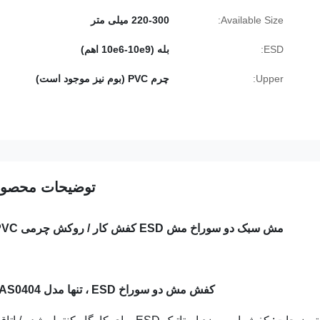
Available Size:
220-300 میلی متر
ESD:
بله (10e6-10e9 اهم)
Upper:
چرم PVC (بوم نیز موجود است)
توضیحات محصو
مش سبک دو سوراخ مش ESD کفش کار / روکش چرمی PVC تنها
کفش مش دو سوراخ ESD ، تنها مدل PU:
AS0404