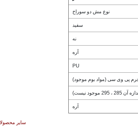
نوع مش دو سوراخ
سفید
نه
آره
PU
رم پی وی سی (مواد بوم موجود)
آره
سایر محصولا