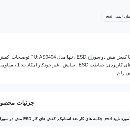
ان ایمنی esd
مش سبک دو سوراخ مش ESD کفش کار / روکش چرمی PVC تنها کفش مش دو سوراخ ESD ، تنها مدل PU: AS0404 توضیحات: 
ایمن ضد استاتیک ESD برای کارگاه کنترل شده / اتاق تمیز برنامه های کاربردی: حفاظت ESD ، سایش ، غیر خودکار امک
جزئیات محصو
د تایید esd
,
چکمه های کار ضد استاتیک
,
کفش های کار ESD مش دو سوراخه