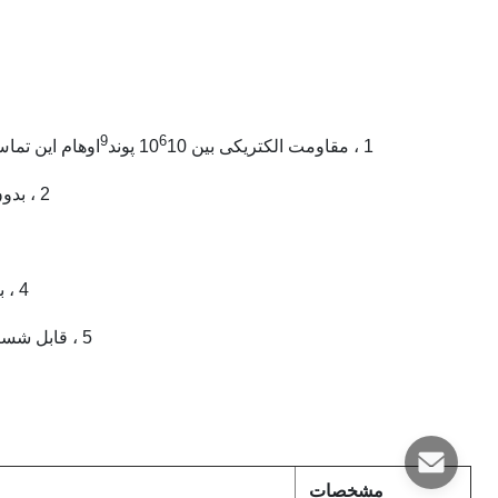
9
6
1 ، مقاومت الکتریکی بین 10
10 پوند
اوهام
این تماس ا
2 ، بدون گرد و غبار ، وزن سبک ، به طور موثر از تولید گرد و غبار جلوگیری می کند
4 ، ب
5 ، قابل شستشو و مقاوم در برابر سایش ، می تواند در بسیاری از محیط ها استفاده شود
مشخصات