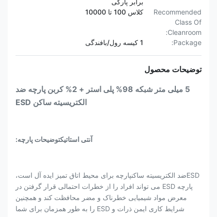
برابر پارگی
Recommended
کلاس 100 تا 10000
Class Of
Cleanroom:
Package:
1 کیسه رول/بافندگی
توضیحات محصول
5 میلی متر شبکه 98% پلی استر + 2% کربن پارچه ضد
الکتریسیته ساکن ESD
آنتی استاتیک
توضیحات پارچه:
ESD
ضد الکتریسیته ساکن
پارچه برای محیط اتاق تمیز ایده آل است،
پارچه ESD می تواند افراد را از خطرات احتمالی قرار گرفتن در
معرض مواد شیمیایی خطرناک و مضر محافظت کند و همچنین
شرایط کاری ایمن ذرات و ESD را به طور همزمان برای شما