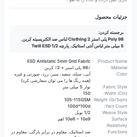
جزئیات محصول
برجسته کردن:
98 Poly پلی استر 2 Clothing لباس ضد الکتریسیته کربن
,
5 میلی متر لباس آنتی استاتیک
,
پارچه 1/2 Twill ESD
ESD Antistatic 5mm Grid Fabric
Product Name:
Material:
98٪ پلی استر + 2٪ کربن
Color:
آبی، سیاه، سفید، سبز، زرد، صورتی و غیره
(همه رنگ ها را می توان سفارشی کرد)
Fabric Style:
نوار 5 میلی متر
150
Width (Cm):
105-115GSM
Weight (Gr/Sqm):
100d*100d
Yarn Count:
Weave Style:
1/2 تویل
Surface
10e6 ~ 10e9 اهم
Resistivity:
Functions:
ضد استاتیک، مقاوم در برابر پارگی، مقاوم در