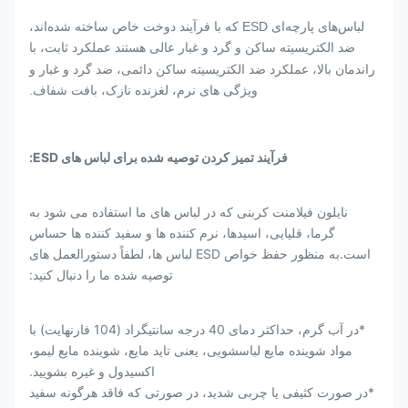
لباس‌های پارچه‌ای ESD که با فرآیند دوخت خاص ساخته شده‌اند،
ضد الکتریسیته ساکن و گرد و غبار عالی هستند
عملکرد ثابت، با
راندمان بالا، عملکرد ضد الکتریسیته ساکن دائمی، ضد گرد و غبار و
ویژگی های نرم، لغزنده نازک، بافت شفاف.
فرآیند تمیز کردن توصیه شده برای لباس های ESD:
نایلون فیلامنت کربنی که در لباس های ما استفاده می شود به
گرما، قلیایی، اسیدها، نرم کننده ها و سفید کننده ها حساس
است.به منظور حفظ خواص ESD لباس ها، لطفاً دستورالعمل های
توصیه شده ما را دنبال کنید:
*در آب گرم، حداکثر دمای 40 درجه سانتیگراد (104 فارنهایت) با
مواد شوینده مایع لباسشویی، یعنی تاید مایع، شوینده مایع لیمو،
اکسیدول و غیره بشویید.
*در صورت کثیفی یا چربی شدید، در صورتی که فاقد هرگونه سفید