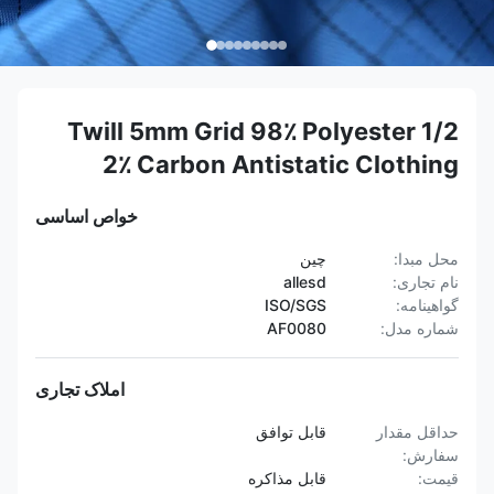
1/2 Twill 5mm Grid 98٪ Polyester
2٪ Carbon Antistatic Clothing
خواص اساسی
محل مبدا:
چین
نام تجاری:
allesd
گواهینامه:
ISO/SGS
شماره مدل:
AF0080
املاک تجاری
حداقل مقدار
قابل توافق
سفارش:
قیمت:
قابل مذاکره