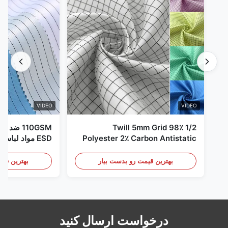
VIDEO
VIDEO
1/2 Twill 5mm Grid 98٪
110GSM ض
Polyester 2٪ Carbon Antistatic
ESD مواد لباس
Clothing
بهترین قیمت رو بدست بیار
بهترین قیم
درخواست ارسال کنید