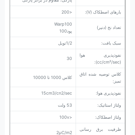
بارهای اصطکاک (V):
<200
Warp100
تعداد نخ (دنیر)
پود100
سبک بافت:
1/2
تویل
نفوذپذیری هوا
30
(cc/cm²/sec):
کلاس توصیه شده اتاق
کلاس 1000 تا 10000
تمیز:
نفوذپذیری هوا:
15cm3/cn2/sec
ولتاژ استاتیک:
53 ولت
ولتاژ اصطکاک:
<100v
ظرفیت برق رسانی
2μC/m2