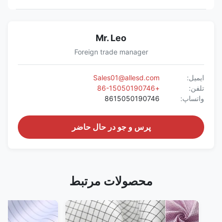
Mr. Leo
Foreign trade manager
ایمیل:
Sales01@allesd.com
تلفن:
+86-15050190746
واتساپ:
8615050190746
پرس و جو در حال حاضر
محصولات مرتبط