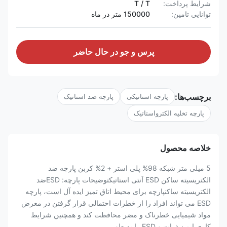
شرایط پرداخت:
T / T
توانایی تامین:
150000 متر در ماه
پرس و جو در حال حاضر
برچسب‌ها:
پارچه استاتیکی
پارچه ضد استاتیک
پارچه تخلیه الکترواستاتیک
خلاصه محصول
5 میلی متر شبکه 98% پلی استر + 2% کربن پارچه ضد
الکتریسیته ساکن ESD آنتی استاتیکتوضیحات پارچه: ESDضد
الکتریسیته ساکنپارچه برای محیط اتاق تمیز ایده آل است، پارچه
ESD می تواند افراد را از خطرات احتمالی قرار گرفتن در معرض
مواد شیمیایی خطرناک و مضر محافظت کند و همچنین شرایط
کاری ایمن ذرات و ESD را به طو...