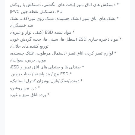
* دستکش های اتاق تمیز (تخت های انگشتی، دستکش با روکش
PU، دستکش نقطه چین PVC)
* تشک های اتاق تمیز (تشک چسبنده، تشک روی میز/کف، تشک
ضد خستگی)،
* مواد بسته ESD (کیف، نوار و غیره)،
* مواد ذخیره سازی ESD (سطل ها، سینی ها، جعبه گردش خون،
توزیع کننده های حلال)،
* لوازم تمیز کردن اتاق تمیز (دستمال مرطوب، غلتک چسبنده،
موپ، برس، سواب)،
* صندلی ها و صندلی های اتاق تمیز و ESD،
* ESD مچ / بند پاشنه / طناب زمین.
* دمنده/تفنگ/نازل یونیزان کنترل استاتیک،
* ذره بین روشن،
* پرده اتاق تمیز و غیره