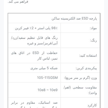
فراهم می کند.
پارچه ESD ضد الکتریسیته ساکن
مواد:
98٪ پلی استر + 2٪ فیبر کربن
رنگ های قابل تنظیم سفید/زرد/
رنگ:
آبی/قرمز/سبز و غیره
حفاظت از ESD در اتاق های
استفاده کنید:
تمیز، لباس کار
پیکربندی کربن:
شبکه 5 میلی متری
وزن (گرم بر متر مربع):
105-115GSM
مقاومت سطحی (اهم/
10e8 ~ 10e9
واحد):
ضد استاتیک، مقاوم در برابر
کارکرد
پارگی، مقاوم در برابر پارگی