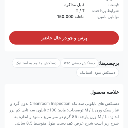
قیمت:
قابل مذاکره
شرایط پرداخت:
T / T
توانایی تامین:
ماهانه 150،000
پرس و جو در حال حاضر
برچسب‌ها:
دستکش دستی esd
دستکش مقاوم به استاتیک
دستکش بدون استاتیک
خلاصه محصول
دستکش های نایلونی سه تکه Cleanroom Inspection بدون گرد و
غبار سبک وزن M / L توضیحات: ماده: 100٪ نایلون سه تایی کم پرز
اندازه: M / L وزن پارچه: 85 گرم در متر مربع ، نمودار اندازه به
شرح زیر است شرح عرض کف دست طول متوسط 8.5 سانتی