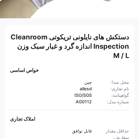
دستکش های نایلونی تریکوتی Cleanroom
Inspection اندازه گرد و غبار سبک وزن
M / L
خواص اساسی
محل مبدا:
چین
نام تجاری:
allesd
گواهینامه:
ISO/SGS
شماره مدل:
AG0112
املاک تجاری
حداقل مقدار
قابل توافق
سفارش: