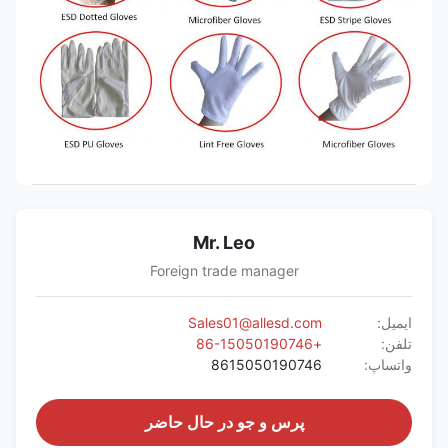
Mr. Leo
Foreign trade manager
ایمیل:
Sales01@allesd.com
تلفن:
+86-15050190746
واتساپ:
8615050190746
پرس و جو در حال حاضر