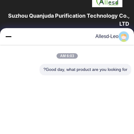
Suzhou Quanjuda Purification Technology Co.,
LTD
16 سال تجربه، به عنوان یک تولید کننده و صادر کننده پیشرو محصولات
Allesd-Leo
ESD & Cleanroom، ما خط کاملی از تجهیزات و لوازم ESD &
Cleanroom را ارائه می دهیم.
پیوندهای سریع
6:03 AM
صفحه اصلی
محصولات
Good day, what product are you looking for?
درباره ما
تور کارخانه
کنترل کیفیت
با ما تماس بگیرید
درخواست نقل قول
تماس با ما
0086-512-65883749
0086-512-66190772
Sales01@allesd.com