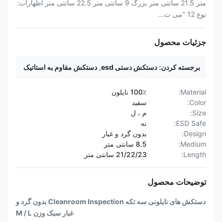
متر 21.5 سانتی متر بزرگ 9 سانتی متر 22.5 سانتی متر اظهارات:
نوع 12 "می ت...
جزئیات محصول
برجسته کردن:
دستکش دستی esd
,
دستکش مقاوم به استاتیک
Material:
100٪ نایلون
Color:
سفید
Size:
م ، ل
ESD Safe:
نه
Design:
بدون گرد و غبار
Medium:
8.5 سانتی متر
Length:
21/22/23 سانتی متر
توضیحات محصول
دستکش های نایلونی سه تکه Cleanroom Inspection بدون گرد و
غبار سبک وزن M / L