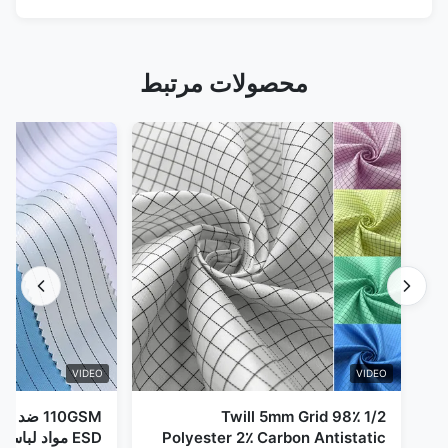
محصولات مرتبط
VIDEO
VIDEO
1/2 Twill 5mm Grid 98٪
110GSM ض
Polyester 2٪ Carbon Antistatic
ESD مواد لباس