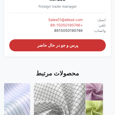
Foreign trade manager
ایمیل:
Sales01@allesd.com
تلفن:
+86-15050190746
واتساپ:
8615050190746
پرس و جو در حال حاضر
محصولات مرتبط