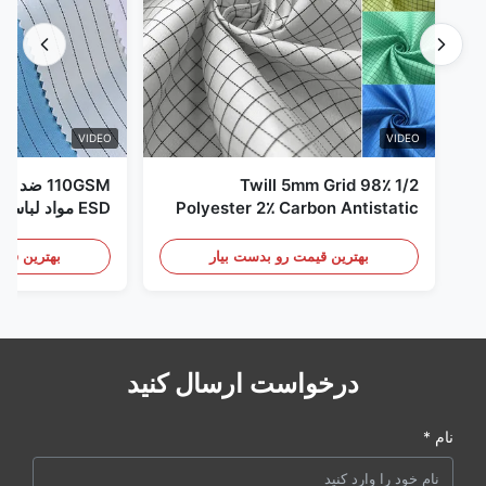
VIDEO
VIDEO
1/2 Twill 5mm Grid 98٪
110GSM ض
Polyester 2٪ Carbon Antistatic
ESD مواد لباس
Clothing
بهترین قیمت رو بدست بیار
بهترین قیم
درخواست ارسال کنید
نام *