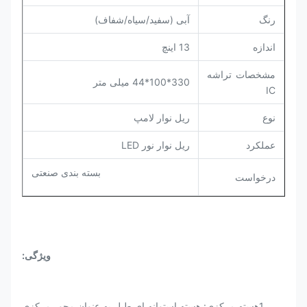
رنگ
آبی (سفید/سیاه/شفاف)
اندازه
13 اينچ
مشخصات تراشه
330*100*44 میلی متر
IC
نوع
ریل نوار لامپ
عملکرد
ریل نوار نور LED
بسته بندی صنعتی
درخواست
ویژگی:
1هسته مرکزی: هسته استوانه ای طبل به عنوان محور مرکزی