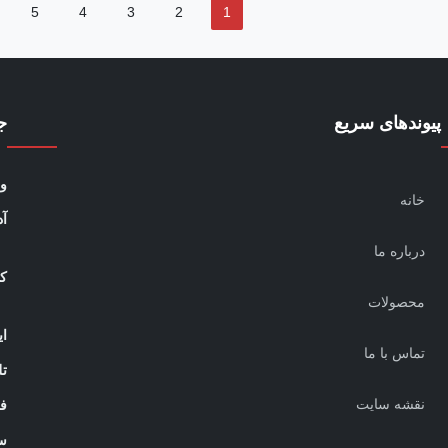
5
4
3
2
1
پیوندهای سریع
ج
و
خانه
آ
درباره ما
کا
محصولات
ای
تماس با ما
تل
نقشه سایت
ف
س