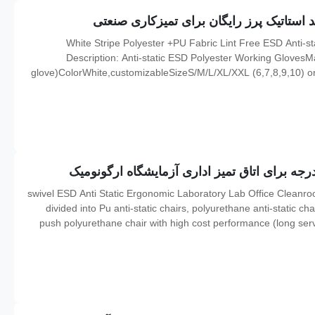
White Stripe Polyester +PU Fabric Lint Free ESD Anti-s
Description: Anti-static ESD Polyester Working GlovesM
glove)ColorWhite,customizableSizeS/M/L/XL/XXL (6,7,8,9,10) 
ohm/sqmStyleStripeFunctionAnti-static,Dust freeUseelectroni
360° swivel ESD Anti Static Ergonomic Laboratory Lab Office Cleanr
divided into Pu anti-static chairs, polyurethane anti-static cha
push polyurethane chair with high cost performance (long servi
and the back chair is connected with steel structure in the middle