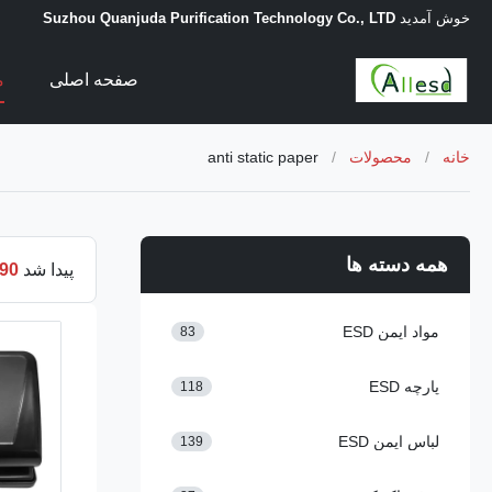
خوش آمدید
Suzhou Quanjuda Purification Technology Co., LTD
صفحه اصلی
م
خانه
/
محصولات
/
anti static paper
همه دسته ها
پیدا شد
90
مواد ایمن ESD
83
پارچه ESD
118
لباس ایمن ESD
139