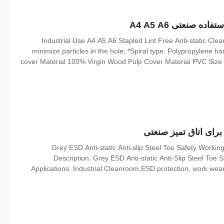
 صنعتی A4 A5 A6
Industrial Use A4 A5 A6 Stapled Lint Free Anti-static Clea
minimize particles in the hole; *Spiral type: Polypropylene har
cover Material 100% Virgin Wood Pulp Cover Material PVC Size 
blue or Customized Pages 20p, 50p or customized Pulping Ty
Grey ESD Anti-static Anti-slip Steel Toe Safety Worki
Description: Grey ESD Anti-static Anti-Slip Steel Toe 
Applications: Industrial Cleanroom,ESD protection, work wea
According to the requirements of ESD standards, provide con