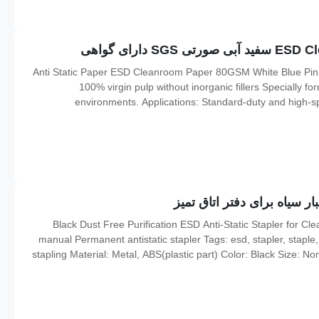
Anti Static Paper ESD Cleanroom Paper 80GSM White Blue Pink
100% virgin pulp without inorganic fillers Specially fo
environments. Applications: Standard-duty and high-sp
Cleanroom manuals, work instructions, note taking and data tran
Black Dust Free Purification ESD Anti-Static Stapler for Cl
manual Permanent antistatic stapler Tags: esd, stapler, staple
stapling Material: Metal, ABS(plastic part) Color: Black Size: 
Surface Resistance: 10e5-10e8 ohm CM Static attenuation time