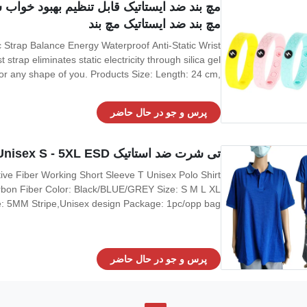
مچ بند ضد ایستاتیک مچ بند
c Strap Balance Energy Waterproof Anti-Static Wrist
t strap eliminates static electricity through silica gel
 for any shape of you. Products Size: Length: 24 cm,
gn and a Botton design, making it easy to wear. The
compact wristband allows
پرس و جو در حال حاضر
تی شرت ضد استاتیک Unisex S - 5XL ESD با آستین کوتاه
e Fiber Working Short Sleeve T Unisex Polo Shirt
Carbon Fiber Color: Black/BLUE/GREY Size: S M L XL
yle: 5MM Stripe,Unisex design Package: 1pc/opp bag
 1: Adopts ESD knitted fabric with high quality 96%
Cotton+4%Carbon Fiber. devices, have permanent
پرس و جو در حال حاضر