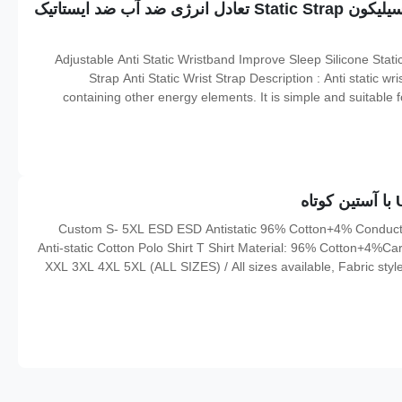
مچ بند ضد ایستاتیک قابل تنظیم بهبود خواب سیلیکون Static Strap تعادل انرژی ضد آب ضد ایستاتیک
Adjustable Anti Static Wristband Improve Sleep Silicone Stati
Strap Anti Static Wrist Strap Description : Anti static wris
containing other energy elements. It is simple and suitable
Width: 1.3 cm The anti-static wristband features a 6-hole desi
Custom S- 5XL ESD ESD Antistatic 96% Cotton+4% Conductiv
Anti-static Cotton Polo Shirt T Shirt Material: 96% Cotton+4%
XXL 3XL 4XL 5XL (ALL SIZES) / All sizes available, Fabric st
Application: Laboratory,cleanroom,Industry Feature: