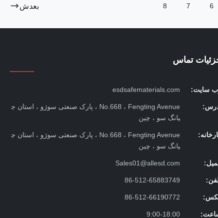
بعدش
8
7
6
زئیات تماس
ب سایت:
esdsafematerials.com
درس:
No.668 ، Fengting Avenue ، پارک صنعتی سوژو ، استان ج
یانگ سو ، چین
رخانه:
No.668 ، Fengting Avenue ، پارک صنعتی سوژو ، استان ج
یانگ سو ، چین
میل:
Sales01@allesd.com
فن:
86-512-65883749
کس:
86-512-66190772
اعت:
9:00-18:00