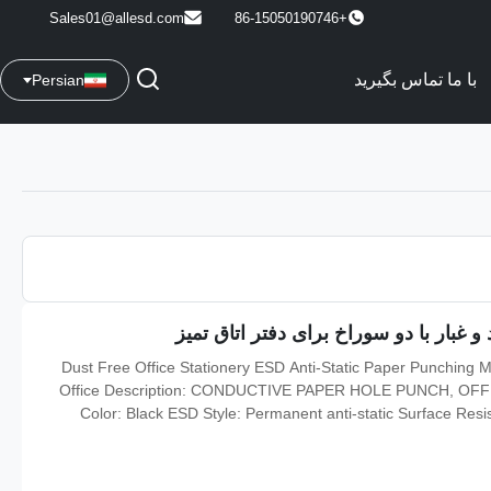
Sales01@allesd.com
+86-15050190746
با ما تماس بگیرید
Persian
Dust Free Office Stationery ESD Anti-Static Paper Punching
Office Description: CONDUCTIVE PAPER HOLE PUNCH, OFFICE
Color: Black ESD Style: Permanent anti-static Surface Res
1000V/100V less than 1.0S Friction voltage: less than 1.0S less t