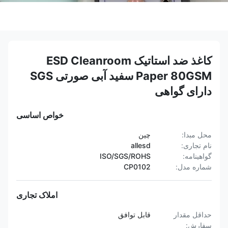
کاغذ ضد استاتیک ESD Cleanroom
Paper 80GSM سفید آبی صورتی SGS
دارای گواهی
خواص اساسی
محل مبدا:
چین
نام تجاری:
allesd
گواهینامه:
ISO/SGS/ROHS
شماره مدل:
CP0102
املاک تجاری
حداقل مقدار
قابل توافق
سفارش: