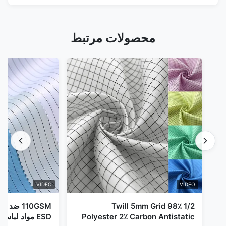
محصولات مرتبط
VIDEO
VIDEO
1/2 Twill 5mm Grid 98٪
110GSM ض
Polyester 2٪ Carbon Antistatic
ESD مواد لباس