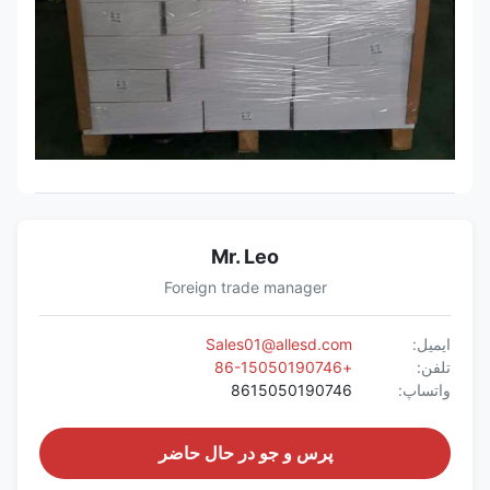
Mr. Leo
Foreign trade manager
ایمیل:
Sales01@allesd.com
تلفن:
+86-15050190746
واتساپ:
8615050190746
پرس و جو در حال حاضر