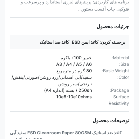
برنامه های کاربردی: پرینترهای لیزری استاندارد و پرسرعت و
فتوکپی چاپ آفست دستور...
جزئیات محصول
برجسته کردن:
کاغذ ایمن ESD
,
کاغذ ضد استاتیک
Material:
خمیر 100٪ باکره
A3 / A4 / A5 / A6
Size:
Basic Weight:
80 گرم در مترمربع
Color:
سفید/آبی آسمانی/زرد روشن/صورتی/بنفش/
نارنجی/سبز روشن
Package:
250sh / بسته (اندازه A4)
10e8-10e10ohms
Surface
Resistivity:
توضیحات محصول
کاغذ ضد استاتیک ESD Cleanroom Paper 80GSM سفید آبی