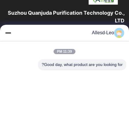
Suzhou Quanjuda Purification Technology Co.,
LTD
16 سال تجربه، به عنوان یک تولید کننده و صادر کننده پیشرو محصولات
Allesd-Leo
ESD & Cleanroom، ما خط کاملی از تجهیزات و لوازم ESD &
Cleanroom را ارائه می دهیم.
پیوندهای سریع
11:39 PM
صفحه اصلی
محصولات
Good day, what product are you looking for?
درباره ما
تور کارخانه
کنترل کیفیت
با ما تماس بگیرید
درخواست نقل قول
تماس با ما
0086-512-65883749
0086-512-66190772
Sales01@allesd.com