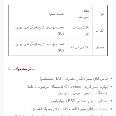
مقدار
یون
تست میوه
متوسط
110 پی پی
تست توسط کروماتوگرافی یونی
کلرید
ام
(IC)
تست توسط کروماتوگرافی یونی
سدیم
50 پی پی ام
(IC)
سایر محصولات ما
لباس اتاق تمیز (یکبار مصرف ، قابل شستشو)
لوازم تمیز کردن Cleanroom (دستمال مرطوب ، غلتک
چسبناک ، ماپس ، برس ، سواب) ،
صندلی تمیز و صندلی ESD / چهارپایه ،
مستندات اتاق تمیز (کاغذ ، قلم ، دفترچه یادداشت) ،