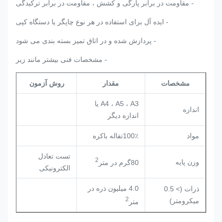
- مقاومت در برابر پارگی و کشش ، مقاومت در برابر ترکیدگی
- ایده آل برای استفاده در هر نوع چاپگر یا دستگاه کپی
- پردازش شده و در اتاق تمیز بسته بندی می شود
- مشخصات فنی بیشتر مانند زیر
مشخصات
مقدار
روش آزمون
A4 ، A5 ، A3 یا
اندازه
اندازه دیگر
مواد
100٪
تفاله باکره
تست تعادل
2
وزن پایه
80
گرم در متر
الکترونیکی
4.0 میلیون ذره در
ذرات (> 0.5
2
میکرومتر)
متر