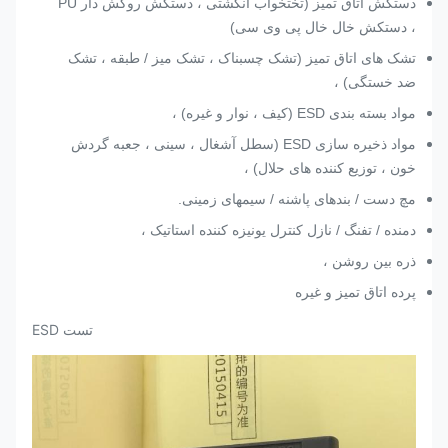
دستکش اتاق تمیز (تختخواب انگشتی ، دستکش روکش دار PU
، دستکش خال خال پی وی سی)
تشک های اتاق تمیز (تشک چسبناک ، تشک میز / طبقه ، تشک
ضد خستگی) ،
مواد بسته بندی ESD (کیف ، نوار و غیره) ،
مواد ذخیره سازی ESD (سطل آشغال ، سینی ، جعبه گردش
خون ، توزیع کننده های حلال) ،
مچ دست / بندهای پاشنه / سیمهای زمینی.
دمنده / تفنگ / نازل کنترل یونیزه کننده استاتیک ،
ذره بین روشن ،
پرده اتاق تمیز و غیره
تست ESD