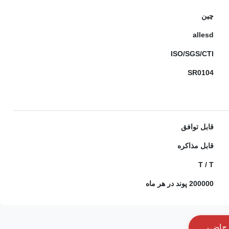
چین
allesd
ISO/SGS/CTI
SR0104
قابل توافق
قابل مذاکره
T / T
200000 پوند در هر ماه
ح
ا
ض
ر