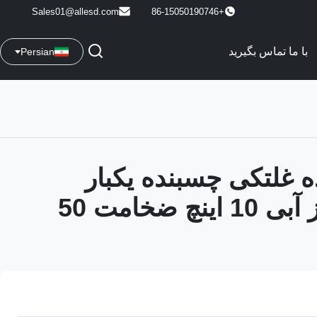
Sales01@allesd.com
+86-15050190746
با ما تماس بگیرید
Persian
 غلتکی چسبنده یکبار
مصرف تمیز آبی 10 اینچ ضخامت 50