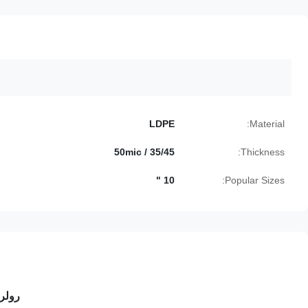
LDPE
Material:
35/45 / 50mic
Thickness:
10 "
Popular Sizes:
رولر چ