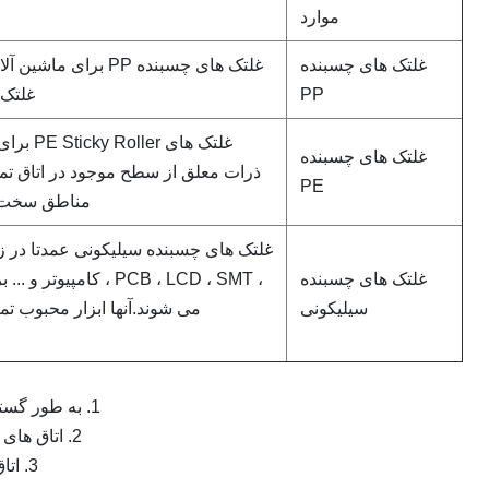
موارد
غلتک های چسبنده
غلتک های چسبنده PP بر
PP
غلتک 
غلتک های
غلتک های چسبنده
ذرات معلق از سطح موجود در اتاق تمیز
PE
مناطق سخت ق
غلتک های چسبنده سیلیکونی عمدتا در زم
غلتک های چسبنده
، PCB ، LCD ، SMT ، کامپ
سیلیکونی
می شوند.آنها ابزار محبوب ت
1. به طور گسترده ای در میکرو الکترونیک ، کامپیوتر ، غذا ، صنعت تبرید استفاده می شود.
2. اتاق های تمیز ، آزمایشگاه ، صنایع نیمه هادی ، ابزار دقیق ، صنایع هوافضا و هسته ای.
3. اتاق های جراحی ، تجهیزات پزشکی ، دارویی و هر محیط دیگر بدون گرد و غبار.