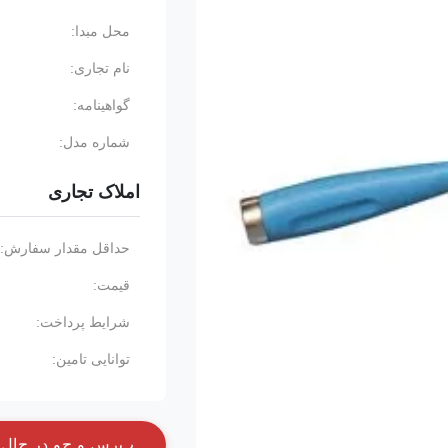
محل مبدا:
نام تجاری:
گواهینامه:
شماره مدل:
املاک تجاری
حداقل مقدار سفارش:
قیمت:
شرایط پرداخت:
توانایی تامین:
پ
ر
س
و
ج
و
د
ر
ح
ا
ل