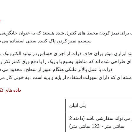
ش
 برای تمیز کردن محیط های کنترل شده هستند که به عنوان جایگزینی 
سیستم تمیز کردن پاک کننده سنتی استفاده می ش
نند ابزاری موثر برای حذف ذرات از اجزای حساس در تولید الکترونیک با
ای طراحی شده اند که مناطق وسیع یا باریک را با دفع ورق کمتر تکرار ک
ذرات با عمل بالابر غلتکی هنگام عبور از سطح ، محدود می ش
سته ای که دارای سهولت استفاده از پایه و پایه است ، به خوبی کار می 
داده های تک
پلی اتیلن
4 "/ 6" / 8 "/ 10" / 12 "اندازه دیگر می تواند سفارشی باشد (دامنه 2
سانتی متر ~ 123 سانتی متر)