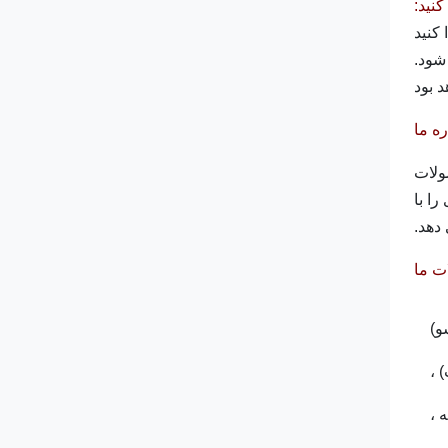
کنید:
ره ما
ر محصولات
سترده ای را با
دهد.
ت ما
و)