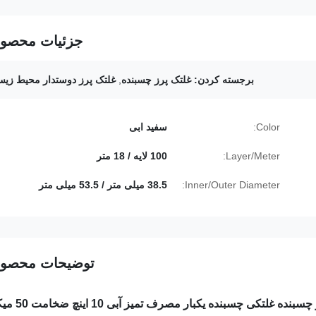
جزئیات محصو
برجسته کردن:
غلتک پرز چسبنده
,
غلتک پرز دوستدار محیط زی
Color:
سفید ابی
Layer/Meter:
100 لایه / 18 متر
Inner/Outer Diameter:
38.5 میلی متر / 53.5 میلی متر
توضیحات محصو
سبنده غلتکی چسبنده یکبار مصرف تمیز آبی 10 اینچ ضخامت 50 میکرون