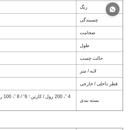
رنگ
چسبندگی
ضخامت
طول
حالت چسب
لایه / متر
قطر داخلی / خارجی
بسته بندی