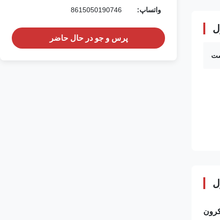
واتساپ:
8615050190746
ل
پرس و جو در حال حاضر
ست
ل