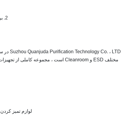
2. برای استفاده انعطاف پذیر از غلتک ، که می تواند همراه با دسته استفاده شود.
لوازم تمیز کردن Cleanroom (دستمال مرطوب ، غلتک چسبناک ، ماپس ، برس ، سواب)