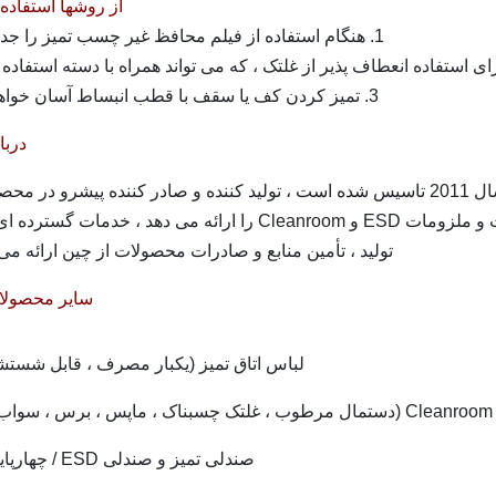
از روشها استفاده 
1. هنگام استفاده از فیلم محافظ غیر چسب تمیز را جدا کنید
3. تمیز کردن کف یا سقف با قطب انبساط آسان خواهد بود
دربا
Suzhou Quanjuda Purification Technology Co. ، LTD در سال 2011 تاسیس شده است ، تولید کننده و صادر کننده پیشرو د
مختلف ESD و Cleanroom است ، مجموعه کاملی از تجهیزات و ملزومات ESD و Cleanroom را ارائه می دهد ، خدمات گ
تولید ، تأمین منابع و صادرات محصولات از چین ارائه می 
سایر محصولا
لباس اتاق تمیز (یکبار مصرف ، قابل شستش
 ،
صندلی تمیز و صندلی ESD / چهارپایه ،