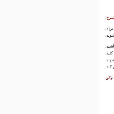
رح:
برای
وند.
شند.
نید.
وند.
کند.
نیکی