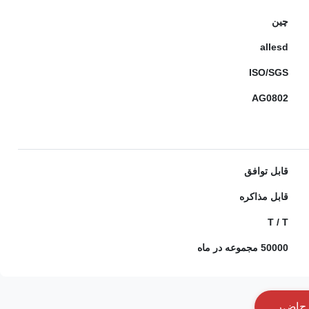
چین
allesd
ISO/SGS
AG0802
قابل توافق
قابل مذاکره
T / T
50000 مجموعه در ماه
ح
ا
ض
ر