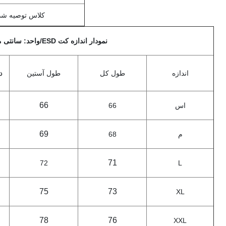
کلاس توصیه شده
نمودار اندازه کت ESD/واحد: سانتی متر
د
اندازه
طول کل
طول آستین
66
اس
66
69
م
68
71
72
L
75
73
XL
78
76
XXL