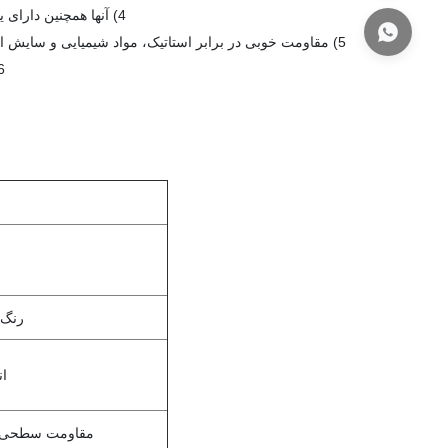
4) آنها همچنین دارای یک جیب سینه، یک زبانه نگهدارنده نشان، دو جیب باسن و یک جیب قلم آستین هستند.
5) مقاومت خوبی در برابر استاتیک، مواد شیمیایی و سایش ارائه می دهد.این برای اتاق های تمیز کلاس 1000-10000 و بالاتر طراحی شده است.
6) و در خط مونتاژ نیمه هادی، آزمایشگاه، محصولات 
رنگ 
ان
مقاومت سطحی (