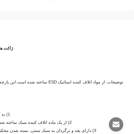
ژاکت های ESD اتلاف کننده استاتیک 2.5 میلی متری مشبک سفید و
1) به گونه ای طراحی شده است که بار را به پوست آن شخص و سپس به زمین پخش کند
2) از یک ماده اتلاف کننده سبک ساخته شده است که از پلی استر بافته شده و حداقل 2٪ رشته کربن رسانا ساخته شده است.
3) دارای یقه و برگردان به سبک سنتی، بسته شدن محکم جلو، و چسباندن روی آستین ها برای تنظیم تناسب برای مچ های اندازه های مختلف.