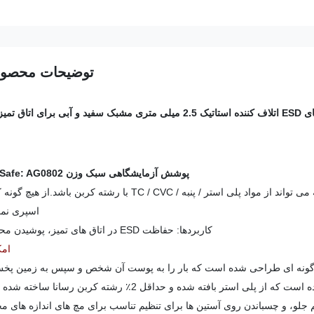
توضیحات محصو
 آبی برای اتاق تمیز EPA
پوشش آزمایشگاهی سبک وزن ESD-Safe: AG0802
توضیحات: از مواد اتلاف کننده استاتیک ESD ساخته شده است.این پارچه می تواند از مواد پلی استر / پنبه / TC / CVC با رشته کربن ب
اسپری نمی
کاربردها: حفاظت ESD در اتاق های تمیز، پوشیدن محل کار
امک