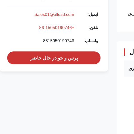
 پنبه / TC / CVC با رشته کربن
ایمیل:
Sales01@allesd.com
تلفن:
+86-15050190746
واتساپ:
8615050190746
ل
پرس و جو در حال حاضر