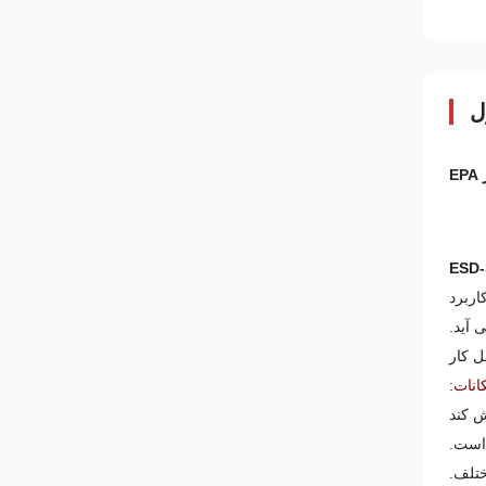
ل
اشد.از هیچ گونه کاربرد
 آید.
انات: