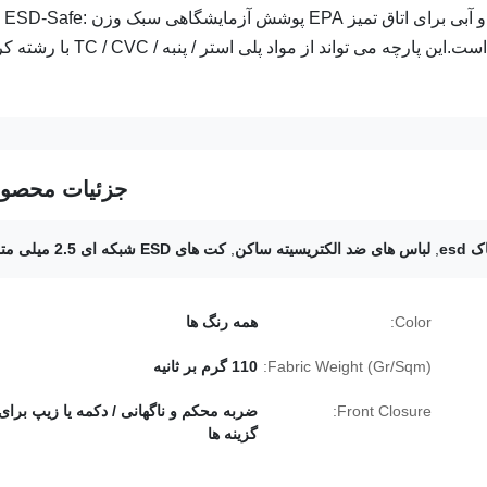
ژاکت های ESD اتلاف کننده استاتیک 2.5 میلی متری مشبک سفید و آبی برای اتاق تمیز EPA پوشش آزمایشگاهی سبک وزن ESD-Safe:
AG0802توضیحات: از مواد اتلاف کننده استاتیک ESD ساخته شده است.این پارچه می تواند از مواد پلی استر /
جزئیات محصو
esd
,
لباس های ضد الکتریسیته ساکن
,
کت های ESD شبکه ای 2.5 میلی متری
Color:
همه رنگ ها
Fabric Weight (Gr/Sqm):
110 گرم بر ثانیه
Front Closure:
ضربه محکم و ناگهانی / دکمه یا زیپ برای
گزینه ها