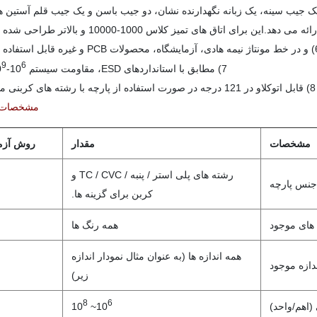
PCB و غیره قابل استفاده است.
9
6
7) مطابق با استانداردهای ESD، مقاومت سیستم 10
-10
8) قابل اتوکلاو در 121 درجه در صورت استفاده از پارچه با رشته های کربنی مناسب
مشخصات 
مشخصات
مقدار
روش آزم
رشته های پلی استر / پنبه / TC / CVC و
جنس پارچه
کربن برای گزینه ها.
های موجود
همه رنگ ها
همه اندازه ها (به عنوان مثال نمودار اندازه
دازه موجود
زیر)
8
6
اهم/واحد)
~ 10
10