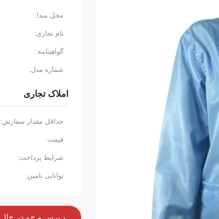
محل مبدا:
نام تجاری:
گواهینامه:
شماره مدل:
املاک تجاری
حداقل مقدار سفارش:
قیمت:
شرایط پرداخت:
توانایی تامین:
پ
ر
س
و
ج
و
د
ر
ح
ا
ل