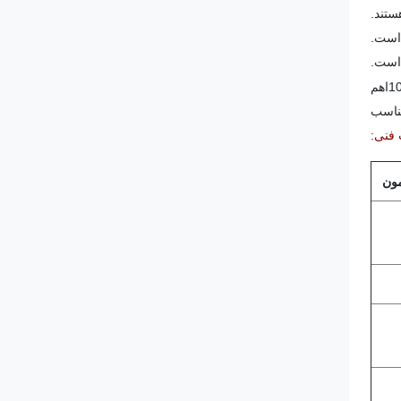
اهم
فنی:
ون