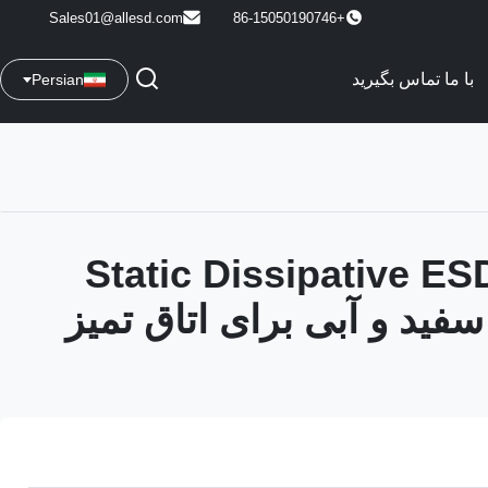
Sales01@allesd.com
+86-15050190746
با ما تماس بگیرید
Persian
Static Dissipative ESD 2.5
فید و آبی برای اتاق تمیز