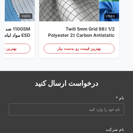
VIDEO
VIDEO
1/2 Twill 5mm Grid 98٪
110GSM ض
Polyester 2٪ Carbon Antistatic
ESD مواد لباس
Clothing
بهترین قیمت رو بدست بیار
بهترین قیم
درخواست ارسال کنید
نام *
نام شرکت