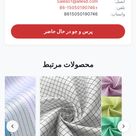
ایمیل:
Sales01@allesd.com
تلفن:
+86-15050190746
واتساپ:
8615050190746
پرس و جو در حال حاضر
محصولات مرتبط