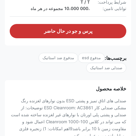
شرایط پرداخت:
T / T
توانایی تامین:
،000 10،000 مجموعه در هر ماه
پرس و جو در حال حاضر
برچسب‌ها:
مدفوع esd
مدفوع ضد استاتیک
صندلی ضد استاتیک
خلاصه محصول
صندلی های اتاق تمیز و پشتی ESD بدون نوارهای لغزنده رنگ
مشکی صندلی کار ESD Cleanroom: AC3861 توضیحات: از
صندلی و پشتی پلی اورتان با نوارهای غیر لغزنده ساخته شده است
که می تواند در کلاس 100-1000 Cleanroom اعمال شود و
مقاومت زمین تا 10 برابر باشد9اهم امکانات: 1) زنجیره فلزی
رسانا مانند زمین عمل می کند. ...