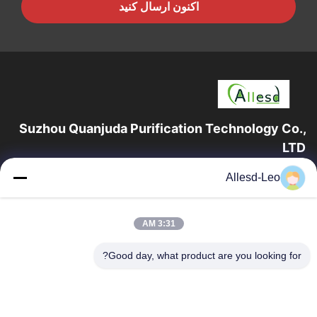
اکنون ارسال کنید
Suzhou Quanjuda Purification Technology Co.,
LTD
16 سال تجربه، به عنوان یک تولید کننده و صادر کننده پیشرو محصولات
Allesd-Leo
ESD & Cleanroom، ما خط کاملی از تجهیزات و لوازم ESD &
Cleanroom را ارائه می دهیم.
پیوندهای سریع
3:31 AM
صفحه اصلی
محصولات
Good day, what product are you looking for?
درباره ما
تور کارخانه
کنترل کیفیت
با ما تماس بگیرید
درخواست نقل قول