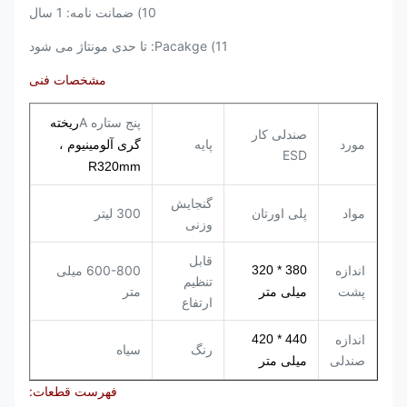
10) ضمانت نامه: 1 سال
11) Pacakge: تا حدی مونتاژ می شود
مشخصات فنی
پنج ستاره A
ریخته
صندلی کار
مورد
پایه
گری آلومینیوم ،
ESD
R320mm
گنجایش
مواد
پلی اورتان
300 لیتر
وزنی
قابل
اندازه
380 * 320
600-800 میلی
تنظیم
پشت
متر
میلی متر
ارتفاع
اندازه
440 * 420
رنگ
سیاه
صندلی
میلی متر
فهرست قطعات: