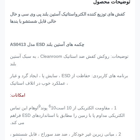
توضیحات محصول
کفش های توزیع کننده الکترواستاتیک آستین بلند پی وی سی و خال
خالی قابل شستشو با بندها
چکمه های آستین بلند ESD مدل AS0413
توضیحات: روکش کفش ضد استاتیک Cleanroom ، به سبک آستین
بلند
برنامه های کاربردی: حفاظت از ESD ، سایش پا ، ایجاد گرد و غبار
، عملکرد خوب در اتلاف استاتیک
امکانات:
9
6
این تماس
1 ، مقاومت الکتریکی از 10 است
10 پوند
اوهام
الکتریکی مداوم پا با زمین را مطابق با استانداردهای ESD فراهم
می کند.
2 ، میانی زیرین غیر خودکار ، ضد ضد سوراخ ، قابل شستشو ،