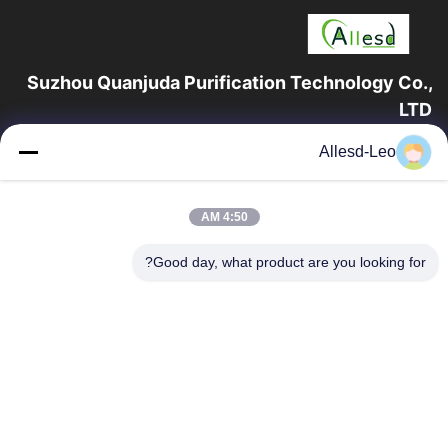
Suzhou Quanjuda Purification Technology Co.,
LTD
16 سال تجربه، به عنوان یک تولید کننده و صادر کننده پیشرو محصولات
Allesd-Leo
ESD & Cleanroom، ما خط کاملی از تجهیزات و لوازم ESD &
Cleanroom را ارائه می دهیم.
پیوندهای سریع
4:50 AM
صفحه اصلی
محصولات
Good day, what product are you looking for?
درباره ما
تور کارخانه
کنترل کیفیت
با ما تماس بگیرید
درخواست نقل قول
تماس با ما
0086-512-65883749
0086-512-66190772