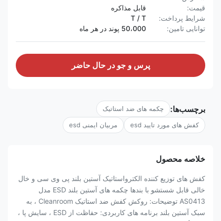
قیمت:
قابل مذاکره
شرایط پرداخت:
T / T
توانایی تامین:
50،000 پوند در هر ماه
پرس و جو در حال حاضر
برچسب‌ها:
چکمه های ضد استاتیک
کفش های مورد تایید esd
مربیان ایمنی esd
خلاصه محصول
کفش های توزیع کننده الکترواستاتیک آستین بلند پی وی سی و خال
خالی قابل شستشو با بندها چکمه های آستین بلند ESD مدل
AS0413 توضیحات: روکش کفش ضد استاتیک Cleanroom ، به
سبک آستین بلند برنامه های کاربردی: حفاظت از ESD ، سایش پا ،