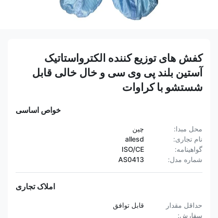
کفش های توزیع کننده الکترواستاتیک
آستین بلند پی وی سی و خال خالی قابل
شستشو با کراوات
خواص اساسی
محل مبدا:
چین
نام تجاری:
allesd
گواهینامه:
ISO/CE
شماره مدل:
AS0413
املاک تجاری
حداقل مقدار
قابل توافق
سفارش: