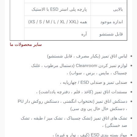
پارچه پلی استر ESD با الاستیک
بالایی
اندازه موجود
همه (XS / S / M / L / XL / XXL)
قابل شستشو
آره
سایر محصولات ما
لباس اتاق تمیز (یکبار مصرف ، قابل شستشو)
لوازم تمیز کردن Cleanroom (دستمال مرطوب ، غلتک
چسبناک ، ماپس ، برس ، سواب) ،
صندلی تمیز و صندلی ESD / چهارپایه ،
مستندات اتاق تمیز (کاغذ ، قلم ، دفترچه یادداشت) ،
دستکش اتاق تمیز (تختخواب انگشتی ، دستکش روکش دار PU
، دستکش خال خال پی وی سی)
تشک های اتاق تمیز (تشک چسبناک ، تشک میز / طبقه ، تشک
ضد خستگی) ،
مواد بسته بندی ESD (کیف ، نوار و غیره) ،