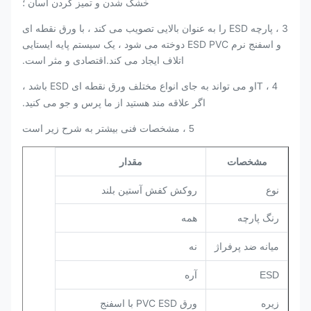
خشک شدن و تمیز کردن آسان ؛
3 ، پارچه ESD را به عنوان بالایی تصویب می کند ، با ورق نقطه ای
و اسفنج نرم ESD PVC دوخته می شود ، یک سیستم پایه ایستایی
اتلاف ایجاد می کند.اقتصادی و مثر است.
او می تواند به جای انواع مختلف ورق نقطه ای ESD باشد ،
4 ، T
اگر علاقه مند هستید از ما پرس و جو می کنید.
5 ، مشخصات فنی بیشتر به شرح زیر است
مشخصات
مقدار
نوع
روکش کفش آستین بلند
همه
رنگ پارچه
میانه ضد پرفراژ
نه
ESD
آره
ورق PVC ESD با اسفنج
زیره