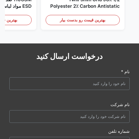
Polyester 2٪ Carbon Antistatic
ESD مواد لباس
Clothing
بهترین قیمت رو بدست بیار
بهترین قیم
درخواست ارسال کنید
نام *
نام شرکت
شماره تلفن