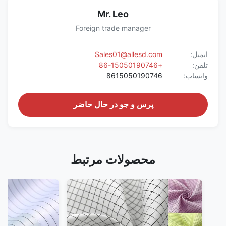
Mr. Leo
Foreign trade manager
ایمیل:
Sales01@allesd.com
تلفن:
+86-15050190746
واتساپ:
8615050190746
پرس و جو در حال حاضر
محصولات مرتبط