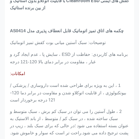
کفش های ایمنی Cleanroom ESD با قابلیت اتوکلاو بدون استاتیک و
از بین برنده استاتیک
چکمه های اتاق تمیز اتوماتیک قابل انعطاف پذیری مدل AS0414
توضیحات: سبک آستین میانی بوت کفش تمیز اتوماتیک
برنامه های کاربردی: حفاظت از ESD ، سایش پا ، عدم ایجاد گرد و
غبار ، مقاومت در برابر دمای بالا 120-121 درجه
امکانات:
داروسازی / پزشکی /
1 ، این به ویژه برای طراحی شده است
بیوتکنولوژی ، از قابلیت اتوکلاو شدن و مقاومت در برابر دما 120-
121 درجه برخوردار است
2 ، طول آستین را می توان در سبک کم برش ، سبک متوسط ​​و
سبک ساخته شده ، در سبک کم / متوسط ​​، از باند الاستیک به
عنوان بسته استفاده می شود ؛در حالی که برای سبک بلند ، زیپ در
پشت ترجیح داده می شود.راحت تر است که سوار و خاموش شود.