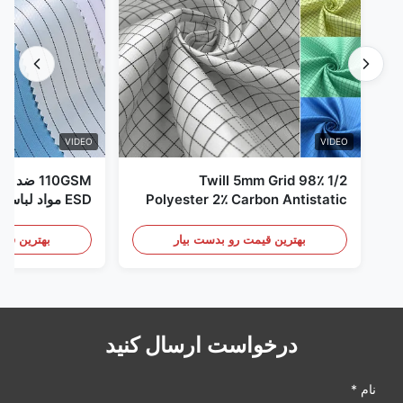
VIDEO
VIDEO
1/2 Twill 5mm Grid 98٪
110GSM ض
Polyester 2٪ Carbon Antistatic
ESD مواد لباس
Clothing
بهترین قیمت رو بدست بیار
بهترین قیم
درخواست ارسال کنید
نام *