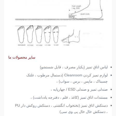
سایر محصولات ما
لباس اتاق تمیز (یکبار مصرف ، قابل شستشو)
لوازم تمیز کردن Cleanroom (دستمال مرطوب ، غلتک
چسبناک ، ماپس ، برس ، سواب) ،
صندلی تمیز و صندلی ESD / چهارپایه ،
مستندات اتاق تمیز (کاغذ ، قلم ، دفترچه یادداشت) ،
دستکش اتاق تمیز (تختخواب انگشتی ، دستکش روکش دار PU
، دستکش خال خال پی وی سی)