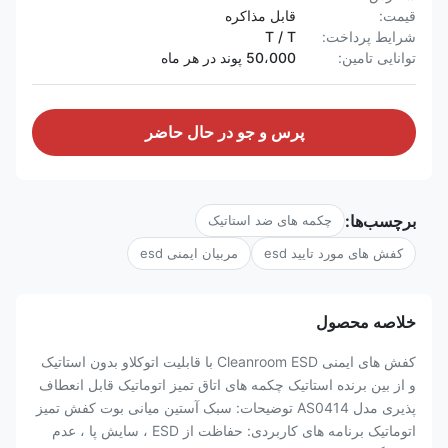
قیمت:
قابل مذاکره
شرایط پرداخت:
T / T
توانایی تامین:
50،000 پوند در هر ماه
پرس و جو در حال حاضر
برچسب‌ها:
چکمه های ضد استاتیک
کفش های مورد تایید esd
مربیان ایمنی esd
خلاصه محصول
کفش های ایمنی Cleanroom ESD با قابلیت اتوکلاو بدون استاتیک
و از بین برنده استاتیک چکمه های اتاق تمیز اتوماتیک قابل انعطاف
پذیری مدل AS0414 توضیحات: سبک آستین میانی بوت کفش تمیز
اتوماتیک برنامه های کاربردی: حفاظت از ESD ، سایش پا ، عدم