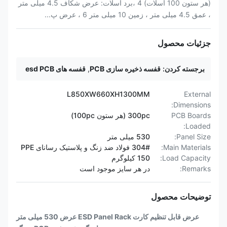
(هر ستون 100 اسلات) 4 ،برد اسلات: عرض شکاف 4.5 میلی متر
، عمق 4.5 میلی متر ، زمین 10 میلی متر 6 ، عرض پ...
جزئیات محصول
برجسته کردن:
قفسه ذخیره سازی PCB
,
قفسه های esd PCB
L850XW660XH1300MM
External
Dimensions:
PCB Boards
300pc (هر ستون 100pc)
Loaded:
Panel Size:
530 میلی متر
Main Materials:
304# فولاد ضد زنگ و پلاستیک رسانای PPE
Load Capacity:
150 کیلوگرم
Remarks:
در هر سایز موجود است
توضیحات محصول
عرض قابل تنظیم کارت ESD Panel Rack عرض 530 میلی متر