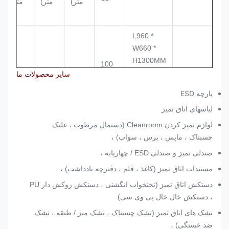
متر)
متر)
متر)
L960 *
W660 *
H1300MM
100
460
4.5
4.5
CC8888
سایر محصولات ما
اسلات
L850 *
W560 *
پارچه ESD
H1300MM
لباسهای اتاق تمیز
لوازم تمیز کردن Cleanroom (دستمال مرطوب ، غلتک
L960 *
چسبناک ، ماپس ، برس ، سواب) ،
W560 *
صندلی تمیز و صندلی ESD / چهارپایه ،
H1300MM
100
350
4.5
4.5
CC8889
مستندات اتاق تمیز (کاغذ ، قلم ، دفترچه یادداشت) ،
اسلات
L850 *
دستکش اتاق تمیز (تختخواب انگشتی ، دستکش روکش دار PU
W490 *
، دستکش خال خال پی وی سی)
H1300MM
تشک های اتاق تمیز (تشک چسبناک ، تشک میز / طبقه ، تشک
ضد خستگی) ،
L850 *