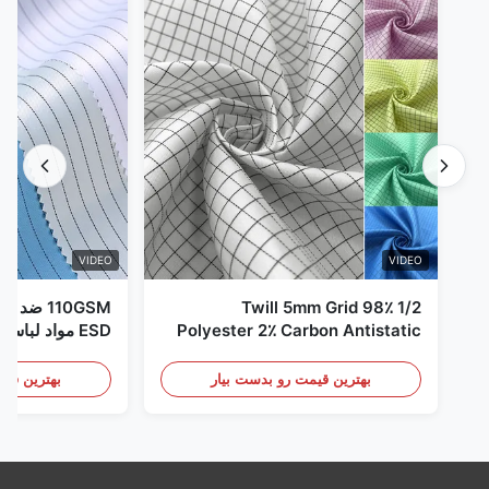
VIDEO
VIDEO
1/2 Twill 5mm Grid 98٪
110GSM ض
Polyester 2٪ Carbon Antistatic
ESD مواد لباس
Clothing
بهترین قیمت رو بدست بیار
بهترین قیم