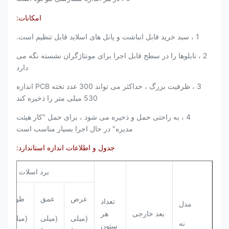
امکانات:
1 ، سبد خرید قابل انباشت و پانل های اسلاید قابل تنظیم است.
2 ، تابلوها را در سطح قابل اجرا برای مونتاژگران نشسته نگه می
دارد
3 ، ظرفیت بزرگ ، حداکثر می تواند 300 عدد تخته PCB اندازه
530 میلی متر را ذخیره کند
4 ، به راحتی حمل و ذخیره می شود ، برای حمل "کار هیئت
مدیره" در حال اجرا بسیار مناسب است
جدول و اطلاعات اندازه استاندارد:
برد اسلات
عرض
عمق
طول
تعداد
مدل
بعد خارجی
هر
(میلی
(میلی
(میلی
نه
ستون