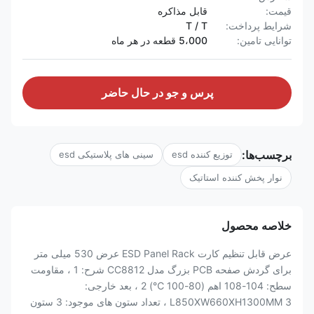
قیمت:
قابل مذاکره
شرایط پرداخت:
T / T
توانایی تامین:
5،000 قطعه در هر ماه
پرس و جو در حال حاضر
برچسب‌ها:
توزیع کننده esd
سینی های پلاستیکی esd
نوار پخش کننده استاتیک
خلاصه محصول
عرض قابل تنظیم کارت ESD Panel Rack عرض 530 میلی متر
برای گردش صفحه PCB بزرگ مدل CC8812 شرح: 1 ، مقاومت
سطح: 104-108 اهم (80-100 ℃) 2 ، بعد خارجی:
L850XW660XH1300MM 3 ، تعداد ستون های موجود: 3 ستون