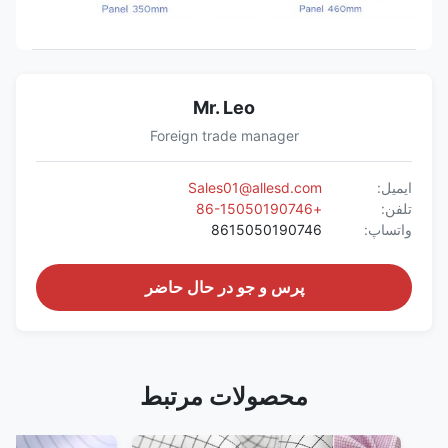
20
670
3.5
4
W645 *
CC8818
اسلات
H1500MM
L850 *
55
Mr. Leo
520
3
5
W660 *
CC8819
اسلات
H1300MM
Foreign trade manager
ایمیل:
Sales01@allesd.com
تلفن:
+86-15050190746
واتساپ:
8615050190746
پرس و جو در حال حاضر
محصولات مرتبط