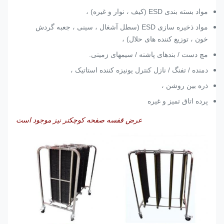
100
مواد بسته بندی ESD (کیف ، نوار و غیره) ،
460
4.5
4.5
W550 *
CC8810
اسلات
H1450MM
مواد ذخیره سازی ESD (سطل آشغال ، سینی ، جعبه گردش
خون ، توزیع کننده های حلال) ،
L850 *
100
مچ دست / بندهای پاشنه / سیمهای زمینی.
350
4.5
4.5
W450 *
CC8811
اسلات
H1450MM
دمنده / تفنگ / نازل کنترل یونیزه کننده استاتیک ،
ذره بین روشن ،
L850 *
100
CC8812
پرده اتاق تمیز و غیره
W660 *
4.5
4.5
530
اسلات
H1300MM
عرض قفسه صفحه کوچکتر نیز موجود است
L850 *
100
1260
4.5
4.5
W1350 *
CC8816
اسلات
H1300MM
L530 *
50
460
4.5
4.5
W530 *
CC8817
اسلات
H1450MM
L715 *