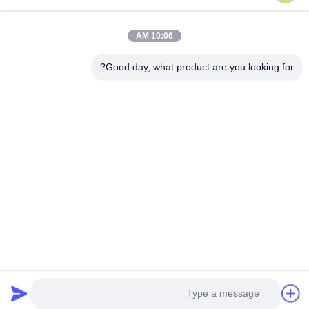
ESD & Cleanroom، ما خط کاملی از تجهیزات و لوازم ESD &
Cleanroom را ارائه می دهیم.
پیوندهای سریع
10:06 AM
صفحه اصلی
محصولات
Good day, what product are you looking for?
درباره ما
تور کارخانه
کنترل کیفیت
با ما تماس بگیرید
درخواست نقل قول
تماس با ما
0086-512-65883749
0086-512-66190772
Sales01@allesd.com
حقوق چاپ © 2018-2026 Suzhou Quanjuda Purification Technology Co.,
LTD. تمام حقوق محفوظ است