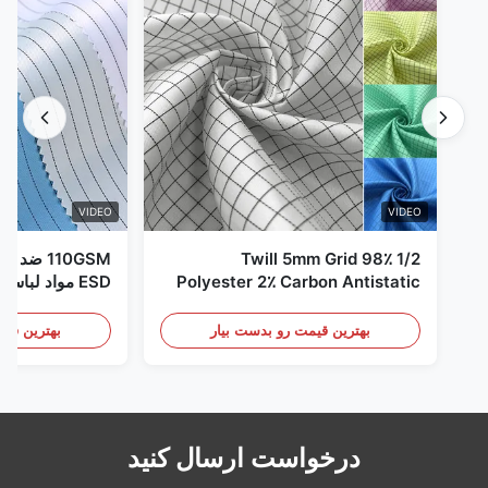
VIDEO
VIDEO
1/2 Twill 5mm Grid 98٪
110GSM ض
Polyester 2٪ Carbon Antistatic
ESD مواد لباس
Clothing
بهترین قیمت رو بدست بیار
بهترین قیم
درخواست ارسال کنید