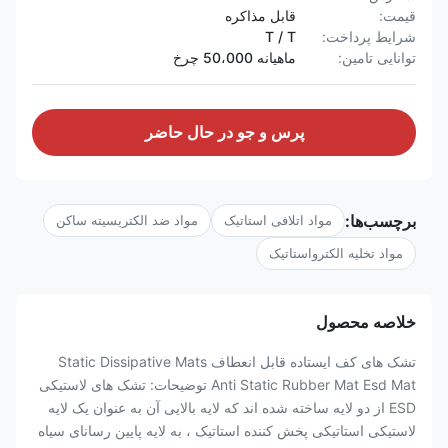
قیمت:
قابل مذاکره
شرایط پرداخت:
T / T
توانایی تامین:
ماهیانه 50،000 چرخ
پرس و جو در حال حاضر
برچسب‌ها:
مواد اتلافی استاتیک
مواد ضد الکتریسیته ساکن
مواد تخلیه الکترواستاتیک
خلاصه محصول
تشک های کف ایستاده قابل انعطاف Static Dissipative Mats
Anti Static Rubber Mat Esd Mat توضیحات: تشک های لاستیکی
ESD از دو لایه ساخته شده اند که لایه بالایی آن به عنوان یک لایه
لاستیکی استاتیکی پخش کننده استاتیک ، به لایه پایین رسانای سیاه