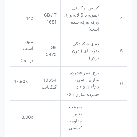
کشش برگشتی
(نمونه با 6 لایه ورق
GB / T
14٪
4
ورقه ورقه شده
1681
است)
بدون
دمای شکنندگی
GB
آسیب
5
ضربه ای (بدون
5470
برش)
در -25
نرخ تغییر فشرده
سازی دائمی ،
10654
17.90٪
6
ای
گیگابایت
C * 22h ،
70
فشرده سازی 25٪
سرعت
تغییر
8.00٪
مقاومت
کششی