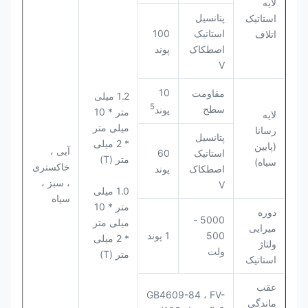
لایه
پتانسیل
استاتیک
استاتیک
100
اتلاف
اصطکاک
پوند
V
10
مقاومت
1.2 میلی
5
سطح
پوند
متر * 10
لایه
میلی متر
رسانا
پتانسیل
* 2 میلی
(پایین
آبی ،
استاتیک
60
متر (T)
سیاه)
خاکستری
اصطکاک
پوند
، سبز ،
V
1.0 میلی
سیاه
متر * 10
دوره
5000 -
میلی متر
میرایی
500
1 پوند
* 2 میلی
ولتاژ
ولت
متر (T)
استاتیک
عقب
GB4609-84 ، FV-
ماندگی