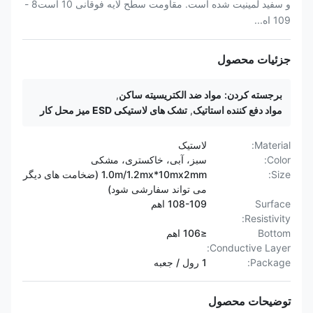
و سفید لمینیت شده است. مقاومت سطح لایه فوقانی 10 است8 -
109 اه...
جزئیات محصول
برجسته کردن:
مواد ضد الکتریسیته ساکن
,
مواد دفع کننده استاتیک
,
تشک های لاستیکی ESD میز محل کار
Material:
لاستیک
Color:
سبز، آبی، خاکستری، مشکی
Size:
1.0m/1.2mx*10mx2mm (ضخامت های دیگر
می تواند سفارشی شود)
Surface
108-109 اهم
Resistivity:
Bottom
≤106 اهم
Conductive Layer:
Package:
1 رول / جعبه
توضیحات محصول