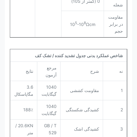
0 (کمتر از 10S)
شعله
مقاومت
5
8
در برابر
10
-10
Ωcm
حجم
شاخص عملکرد بدنی جدول تشدید کننده / تشک کف
مرجع
نه
شرح
نتایج
آزمون
3.6
1040
1
مقاومت کششی
گیگابایت
مگاپاسکال
1040
2
کشیدگی شکستگی
188٪
گیگابایت
20.6KN /
GB / T
3
کشیدگی اشک
529
متر