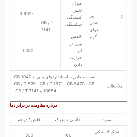
میزان
تغییر
-3.80٪
پیر
7
کشیدگی
شدن
GB / T
شکستگی
هوای
7141
کاهش
گرم
وزن در
اثر
1.08٪
حرارت
دادن
تست مطابق با استانداردهای ملی: GB 1040 ،
GB / T 529 ، GB / T 1671 ، GB 5470 ، GB
ملاحظات
10654 و GB / T 7141.
درباره مقاومت در برابر دما
مورد
دائمی / مدرک
فلش / درجه
تشک لاستیکی
300
160