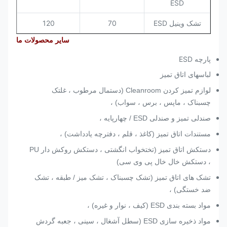
ESD
تشک وینیل ESD
70
120
سایر محصولات ما
پارچه ESD
لباسهای اتاق تمیز
لوازم تمیز کردن Cleanroom (دستمال مرطوب ، غلتک
چسبناک ، ماپس ، برس ، سواب) ،
صندلی تمیز و صندلی ESD / چهارپایه ،
مستندات اتاق تمیز (کاغذ ، قلم ، دفترچه یادداشت) ،
دستکش اتاق تمیز (تختخواب انگشتی ، دستکش روکش دار PU
، دستکش خال خال پی وی سی)
تشک های اتاق تمیز (تشک چسبناک ، تشک میز / طبقه ، تشک
ضد خستگی) ،
مواد بسته بندی ESD (کیف ، نوار و غیره) ،
مواد ذخیره سازی ESD (سطل آشغال ، سینی ، جعبه گردش