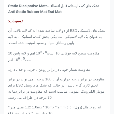
تشک های کف ایستاده قابل انعطاف Static Dissipative Mats
Anti Static Rubber Mat Esd Mat
توضیحات:
تشک های لاستیکی ESD از دو لایه ساخته شده اند که لایه بالایی آن
به عنوان یک لایه لاستیکی استاتیکی پخش کننده استاتیک ، به لایه
پایین رسانای سیاه و سفید لمینیت شده است.
9
8
مقاومت سطح لایه فوقانی 10 است
- 10
اهم و لایه پایین 10
6
5
است
- 10
اهم
مقاومت بسیار خوبی در برابر روغن ، چربی و حلال دارد.
مقاومت در برابر درجه حرارت آن تا 160 درجه ، می تواند در برابر
لحیم کاری گرم باشد ، در حالی که تشک های وینیل ESD برای
مونتاژ الکترونیک عمومی مناسب است که مقاومت در برابر دما به
70 درجه در اطراف می رسد.
اندازه نرمال (رول): 1.0mx * 10mx * 2mm (T) ؛1.2 میلی متر *
10 میلی متر * 2 میلی متر (T)