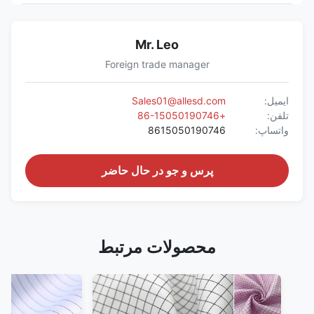
Mr. Leo
Foreign trade manager
ایمیل:
Sales01@allesd.com
تلفن:
+86-15050190746
واتساپ:
8615050190746
پرس و جو در حال حاضر
محصولات مرتبط