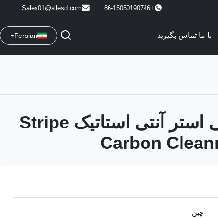
Sales01@allesd.com
+86-15050190746
با ما تماس بگیرید
Persian
دستکش پلی استر آنتی استاتیک Stripe
Carbon Clea
چین