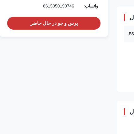
واتساپ:
8615050190746
ل
پرس و جو در حال حاضر
ل