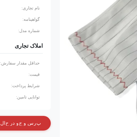
نام تجاری:
گواهینامه:
شماره مدل:
املاک تجاری
حداقل مقدار سفارش:
قیمت:
شرایط پرداخت:
توانایی تامین:
پ
ر
س
و
ج
و
د
ر
ح
ا
ل