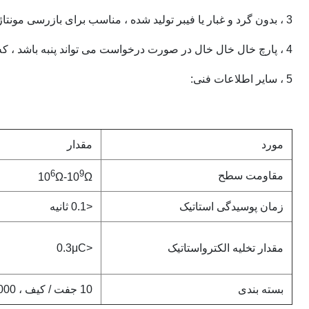
3 ، بدون گرد و غبار یا فیبر تولید شده ، مناسب برای بازرسی مونتاژ ، مونتاژ الکترونیک
4 ، پارچ خال خال خال در صورت درخواست می تواند پنبه باشد ، که باعث جذب بهتر عرق می شود
5 ، سایر اطلاعات فنی:
مورد
مقدار
6
9
مقاومت سطح
10
Ω-10
Ω
زمان پوسیدگی استاتیک
<0.1 ثانیه
مقدار تخلیه الکترواستاتیک
<0.3μC
بسته بندی
10 جفت / کیف ، 1000 جفت / کارتن