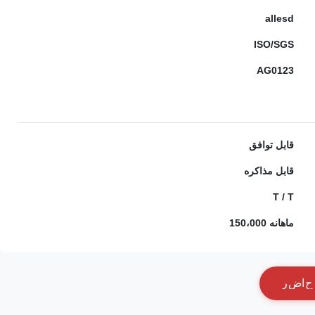
allesd
ISO/SGS
AG0123
قابل توافق
قابل مذاکره
T / T
ماهانه 150،000
ح
ا
ض
ر