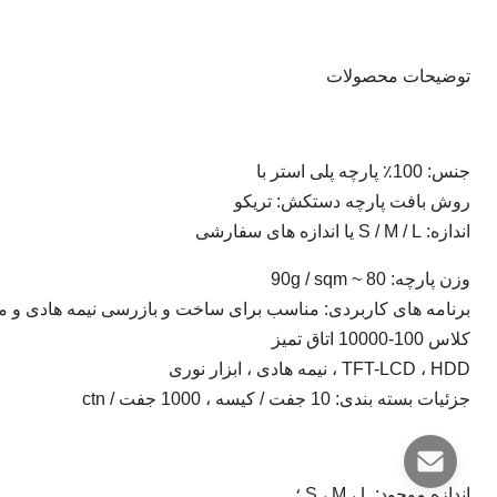
توضیحات محصولات
جنس: 100٪ پارچه پلی استر با
روش بافت پارچه دستکش: تریکو
اندازه: S / M / L یا اندازه های سفارشی
وزن پارچه: 80 ~ 90g / sqm
برنامه های کاربردی: مناسب برای ساخت و بازرسی نیمه هادی و م
کلاس 100-10000 اتاق تمیز
TFT-LCD ، HDD ، نیمه هادی ، ابزار نوری
جزئیات بسته بندی: 10 جفت / کیسه ، 1000 جفت / ctn
اندازه موجود: S ، M ، L ؛