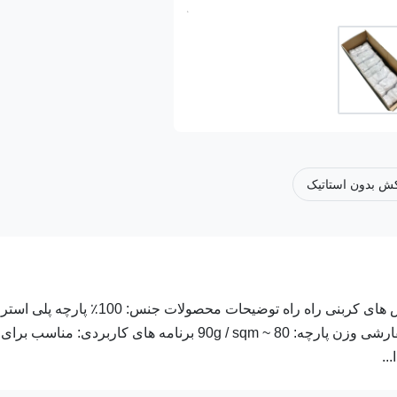
ش بدون استاتیک
صنایع الکتریکی / دستکش های پلی استر ضد استاتیک ESD دستکش های کربنی راه راه توضیحات محصولات جنس: 100٪ پارچه 
روش بافت پارچه دستکش: تریکو اندازه: S / M / L یا اندازه های سفارشی وزن پارچه: 80 ~ 90g / sqm برنامه های کاربردی: مناسب برای