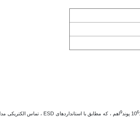
9
6
د
اهم ، که مطابق با استانداردهای ESD ، تماس الکتری