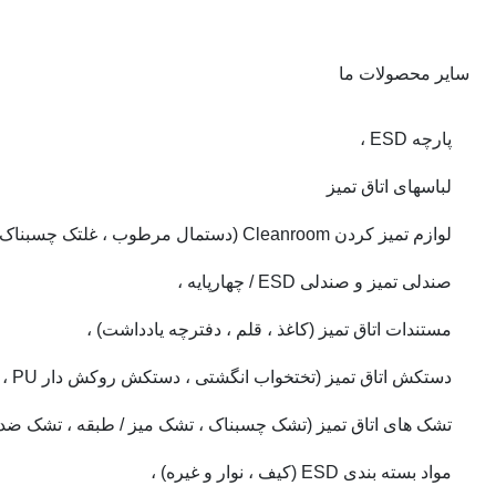
سایر محصولات ما
پارچه ESD ،
لباسهای اتاق تمیز
لوازم تمیز کردن Cleanroom (دستمال مرطوب ، غلتک چسبناک ، ماپس ، برس ، سواب) ،
صندلی تمیز و صندلی ESD / چهارپایه ،
مستندات اتاق تمیز (کاغذ ، قلم ، دفترچه یادداشت) ،
دستکش اتاق تمیز (تختخواب انگشتی ، دستکش روکش دار PU ، دستکش خال خال پی وی سی)
تشک های اتاق تمیز (تشک چسبناک ، تشک میز / طبقه ، تشک ضد
مواد بسته بندی ESD (کیف ، نوار و غیره) ،