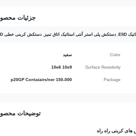
جزئیات محصو
ک ESD
,
دستکش پلی استر آنتی استاتیک اتاق تمیز
,
دستکش کربنی خطی ESD
Color:
سفید
10e6 10e9
Surface Resistivity:
150،000 p20GP Contaiairs/ner
Package:
توضیحات محصو