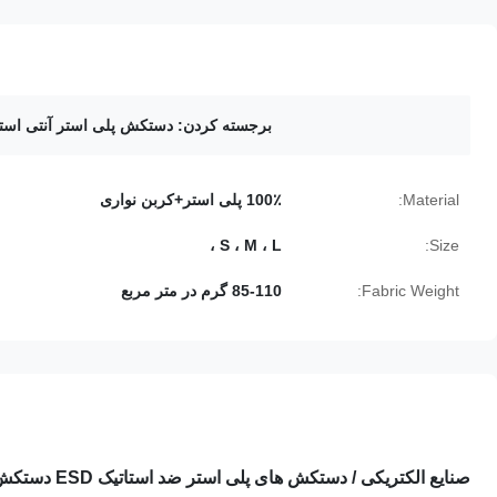
برجسته کردن:
دستکش پلی استر آنتی استاتی
Material:
100٪ پلی استر+کربن نواری
S ، M ، L ،
Size:
Fabric Weight:
85-110 گرم در متر مربع
صنایع الکتریکی / دستکش های پلی استر ضد استاتیک ESD دستکش های کربنی راه راه