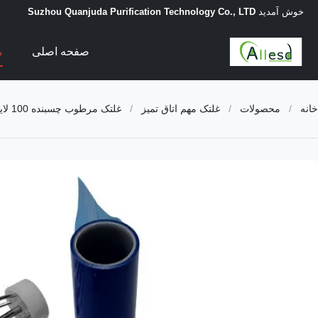
خوش آمدید
Suzhou Quanjuda Purification Technology Co., LTD
صفحه اصلی
م
خانه
/
محصولات
/
غلتک مهم اتاق تمیز
/
غلتک مرطوب چسبنده 100 لایه برای کارگاه الکترونیکی