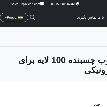
Sales01@allesd.com
+86-15050190746
با ما تماس بگیرید
Persian
غلتک مرطوب چسبنده 100 لایه برای
رونیکی
چین