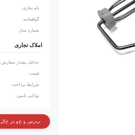
نام تجاری:
گواهینامه:
شماره مدل:
املاک تجاری
حداقل مقدار سفارش:
قیمت:
شرایط پرداخت:
توانایی تامین:
پ
ر
س
و
ج
و
د
ر
ح
ا
ل