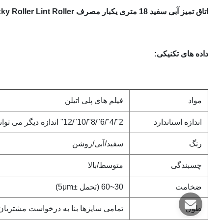
اتاق تمیز آبی سفید 18 متری یکبار مصرف PE Clean Roller Sticky Roller Lint Roller
داده های تکنیکی:
مواد
فیلم های پلی اتیلن
اندازه استاندارد
2
"
/4"/6"/8"/10"/12" اندازه دیگر می تواند سفارشی باشد
رنگ
سفید/آبی/روشن
چسبندگی
متوسط/بالا
ضخامت
30~60 (تحمل ±5μm)
طول
تمامی سایزها بنا به درخواست مشتریا