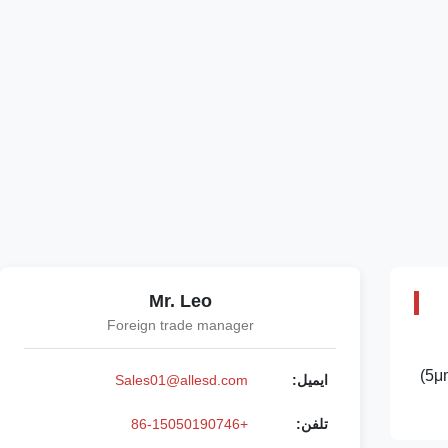
Mr. Leo
Foreign trade manager
استاندارد 2"/4"/6"/8"/10"/12" اندازه دیگر می تواند سفارشی باشد رنگ سفید/آبی/روشن چسبندگی متوسط/بالا ضخامت 30~60 (تحمل ±5μm)
ایمیل:
Sales01@allesd.com
تلفن:
+86-15050190746