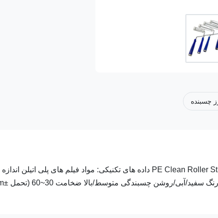
ز چسبنده
اتاق تمیز آبی سفید 18 متری یکبار مصرف PE Clean Roller Sticky Roller Lint Roller داده های تکنیکی: مواد فیلم های پلی اتیلن اندازه