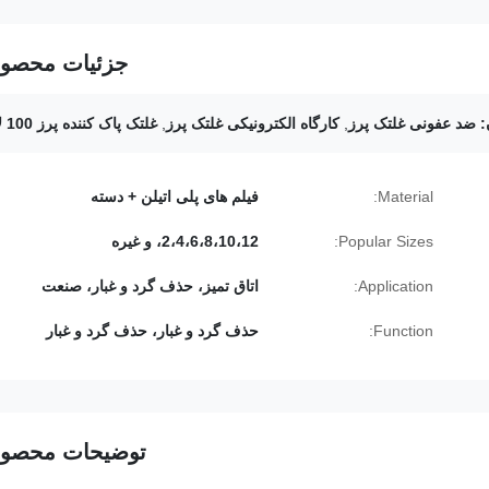
جزئیات محصو
:
ضد عفونی غلتک پرز
,
کارگاه الکترونیکی غلتک پرز
,
غلتک پاک کننده پرز 100 لایه
Material:
فیلم های پلی اتیلن + دسته
Popular Sizes:
2،4،6،8،10،12، و غیره
Application:
اتاق تمیز، حذف گرد و غبار، صنعت
Function:
حذف گرد و غبار، حذف گرد و غبار
توضیحات محصو