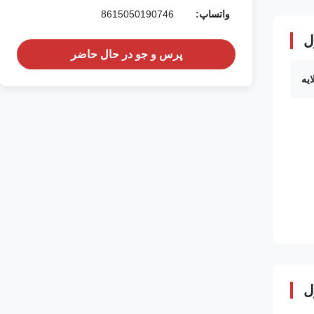
واتساپ:
8615050190746
ل
پرس و جو در حال حاضر
ل