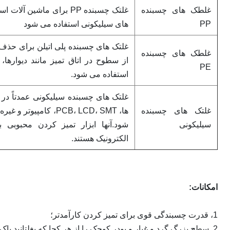
غلطک های چسبنده
غلتک چسبنده PP برای ماشین 
PP
های سیلیکونی استفاده می شود
غلتک های چسبنده پلی اتیلن برای حذف 
غلطک های چسبنده
از سطوح در اتاق تمیز مانند دیوار
PE
استفاده می شود.
غلتک های چسبنده سیلیکونی عمدتاً در ز
غلتک های چسبنده
ها، PCB، LCD، SMT، کام
سیلیکونی
شود.آنها ابزار تمیز کردن محبوبی
الکترونیک هستند.
امکانات:
1، قدرت چسبندگی قوی برای تمیز کردن کارآمدتر؛
2. سطح بزرگ گرد و غبار و پودر کوچک را از هر کجا که بغلتانید پاک کنید.