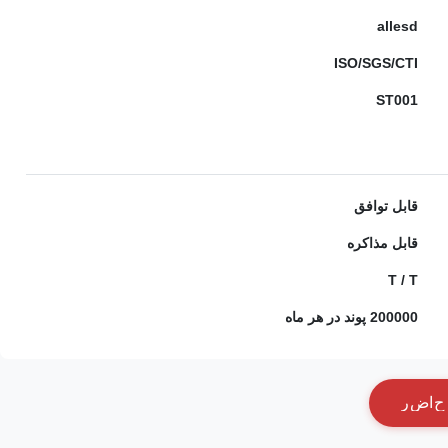
allesd
ISO/SGS/CTI
ST001
قابل توافق
قابل مذاکره
T / T
200000 پوند در هر ماه
ح
ا
ض
ر