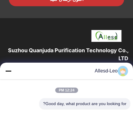
Suzhou Quanjuda Purification Technology Co.,
LTD
16 سال تجربه، به عنوان یک تولید کننده و صادر کننده پیشرو محصولات
Allesd-Leo
ESD & Cleanroom، ما خط کاملی از تجهیزات و لوازم ESD &
Cleanroom را ارائه می دهیم.
پیوندهای سریع
12:24 PM
صفحه اصلی
محصولات
Good day, what product are you looking for?
درباره ما
تور کارخانه
کنترل کیفیت
با ما تماس بگیرید
درخواست نقل قول