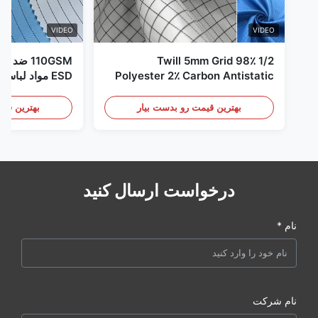
VIDEO
VIDEO
1/2 Twill 5mm Grid 98٪
110GSM ض
Polyester 2٪ Carbon Antistatic
ESD مواد لباس
Clothing
بهترین قیمت رو بدست بیار
بهترین قیم
درخواست ارسال کنید
نام *
نام شرکت