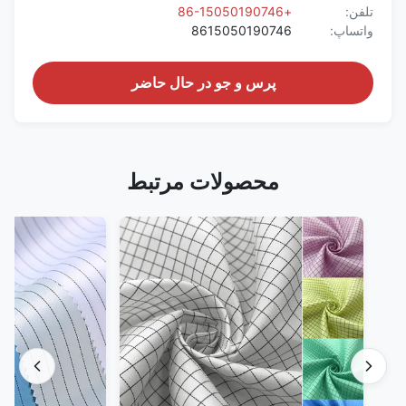
تلفن:
+86-15050190746
واتساپ:
8615050190746
پرس و جو در حال حاضر
محصولات مرتبط