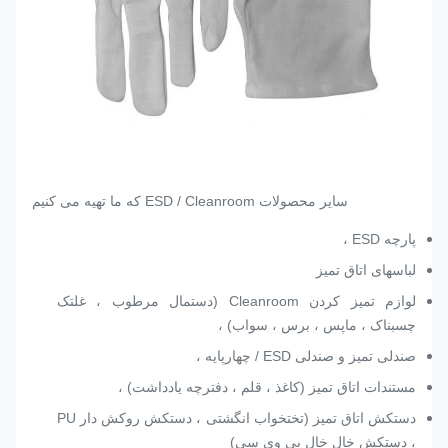
سایر محصولات ESD / Cleanroom که ما تهیه می کنیم
پارچه ESD ،
لباسهای اتاق تمیز
لوازم تمیز کردن Cleanroom (دستمال مرطوب ، غلتک
چسبناک ، ماپس ، برس ، سواب) ،
صندلی تمیز و صندلی ESD / چهارپایه ،
مستندات اتاق تمیز (کاغذ ، قلم ، دفترچه یادداشت) ،
دستکش اتاق تمیز (تختخواب انگشتی ، دستکش روکش دار PU
، دستکش خال خال پی وی سی)