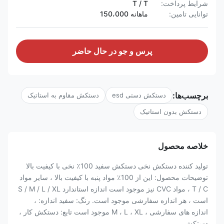
شرایط پرداخت:
T / T
توانایی تامین:
ماهانه 150،000
پرس و جو در حال حاضر
برچسب‌ها:
دستکش دستی esd
دستکش مقاوم به استاتیک
دستکش بدون استاتیک
خلاصه محصول
تولید کننده دستکش نخی دستکش سفید 100٪ نخی با کیفیت بالا
توضیحات محصول: این از 100٪ مواد پنبه با کیفیت بالا ، سایر مواد
T / C ، مواد CVC نیز موجود است اندازه استاندارد S / M / L / XL
است ، هر اندازه سفارشی موجود است. رنگ: سفید اندازه: ،
اندازه های سفارشی ، M ، L ، XL موجود است تابع: دستکش کار ،
دستکش ...