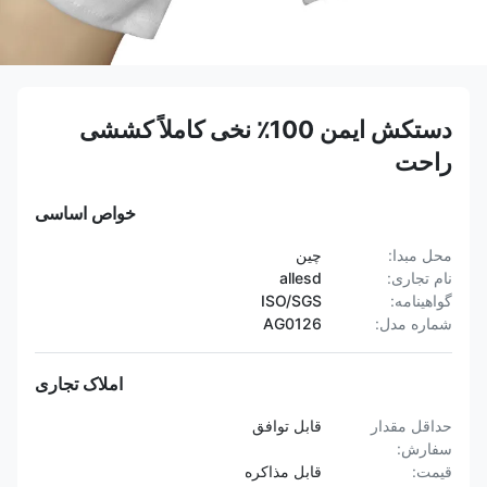
دستکش ایمن 100٪ نخی کاملاً کششی
راحت
خواص اساسی
محل مبدا:
چین
نام تجاری:
allesd
گواهینامه:
ISO/SGS
شماره مدل:
AG0126
املاک تجاری
حداقل مقدار
قابل توافق
سفارش:
قیمت:
قابل مذاکره