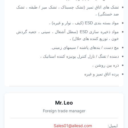
تشک های اتاق تمیز (تشک چسبناک ، تشک میز / طبقه ، تشک
ضد خستگی) ،
مواد بسته بندی ESD (کیف ، نوار و غیره) ،
مواد ذخیره سازی ESD (سطل آشغال ، سینی ، جعبه گردش
خون ، توزیع کننده های حلال) ،
مچ دست / بندهای پاشنه / سیمهای زمینی.
دمنده / تفنگ / نازل کنترل یونیزه کننده استاتیک ،
ذره بین روشن ،
پرده اتاق تمیز و غیره
Mr. Leo
Foreign trade manager
ایمیل:
Sales01@allesd.com