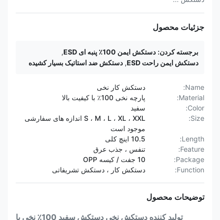
جزئیات محصول
برجسته کردن:
دستکش ایمن 100٪ پنبه ای ESD
,
دستکش ایمن راحت ESD
,
دستکش ضد استاتیک بسیار کشیده
Name:
دستکش کار نخی
Material:
پارچه نخی 100٪ با کیفیت بالا
Color:
سفید
Size:
S ، M ، L ، XL ، XXL اندازه های سفارشی
موجود است
Length:
10.5 اینچ کلی
Feature:
تنفس ، جذب عرق
Package:
10 جفت / کیسه OPP
Function:
دستکش کار ، دستکش تشریفاتی
توضیحات محصول
تولید کننده دستکش نخی دستکش سفید 100٪ نخی با