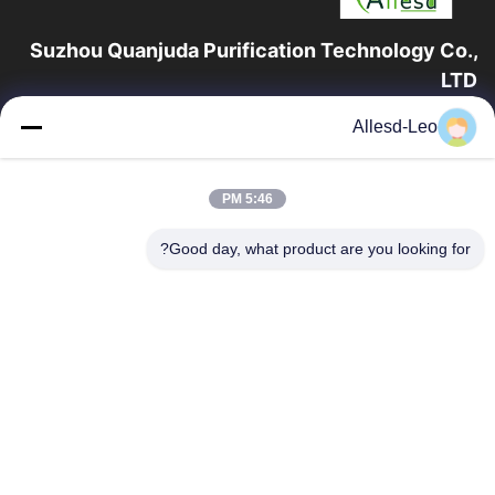
Suzhou Quanjuda Purification Technology Co.,
LTD
16 سال تجربه، به عنوان یک تولید کننده و صادر کننده پیشرو محصولات
Allesd-Leo
ESD & Cleanroom، ما خط کاملی از تجهیزات و لوازم ESD &
Cleanroom را ارائه می دهیم.
پیوندهای سریع
5:46 PM
صفحه اصلی
محصولات
Good day, what product are you looking for?
درباره ما
تور کارخانه
کنترل کیفیت
با ما تماس بگیرید
درخواست نقل قول
تماس با ما
0086-512-65883749
0086-512-66190772
Sales01@allesd.com