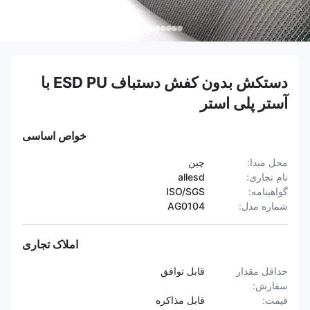
دستکش بدون کفش دستباف ESD PU با
آستر پلی استر
خواص اساسی
محل مبدا:
چین
نام تجاری:
allesd
گواهینامه:
ISO/SGS
شماره مدل:
AG0104
املاک تجاری
حداقل مقدار
قابل توافق
سفارش:
قیمت:
قابل مذاکره