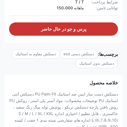
شرایط پرداخت:
T / T
توانایی تامین:
ماهانه 150،000
پرس و جو در حال حاضر
برچسب‌ها:
دستکش دستی esd
دستکش مقاوم به استاتیک
دستکش بدون استاتیک
خلاصه محصول
دستکش دست ساز ایمن ضد استاتیک PU Palm Fit دستکش آنتی
استاتیک PU توضیحات محصولات: مواد آستر پلی استر ، روکش PU
روش بافتن پارچه دستکش تریکو ، پوشش توله سگ رنگ سفید ،
خاکستری ، قابل تنظیم / اختیاری اندازه S / M / L / XL / XXL
(6،7،8،9،10) یا اندازه های سفارشی بسته بندی 1 جفت / کیسه
OPP ، 500 جفت / کارت...