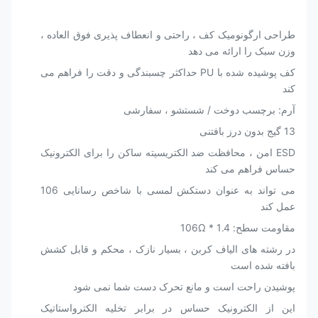
طراحی ارگونومیک کف ، راحتی و انعطاف پذیری فوق العاده ،
وزن سبک را ارائه می دهد
کف پوشیده شده با PU حداکثر چسبندگی و دقت را فراهم می
کند
آرم: برچسب دوخت / شستشو ، سفارشی
13 گیج بدون درز بافتنی
ESD امن ، محافظت ضد الکتریسیته ساکن را برای الکترونیک
حساس فراهم می کند
می تواند به عنوان دستکش لمسی با شاخص رسانایی 106
عمل کند
مقاومت سطح: 1.4 * 106Ω
در رشته های الیاف کربن ، بسیار نازک ، محکم و قابل کشش
بافته شده است
پوشیدن راحت است و مانع تحرک دست شما نمی شود
این از الکترونیک حساس در برابر تخلیه الکترواستاتیک