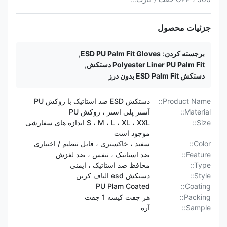
جزئیات محصول
برجسته کردن:
ESD PU Palm Fit Gloves
,
Polyester Liner PU Palm Fit دستکش
,
دستکش ESD Palm Fit بدون درز
Product Name::
دستکش ESD ضد استاتیک با روکش PU
Material::
آستر پلی استر ، روکش PU
Size::
S ، M ، L ، XL ، XXL اندازه های سفارشی
موجود است
Color::
سفید ، خاکستری ، قابل تنظیم / اختیاری
Feature::
ضد استاتیک ، تنفس ، ضد لغزش
Type::
محافظ ضد استاتیک ، ایمنی
Style::
دستکش esd الیاف کربن
PU Plam Coated
Coating::
Packing::
هر جفت کیسه 1 جفت
Sample::
آره