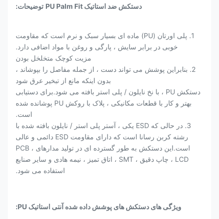
دستکش ضد استاتیک PU Palm Fit
توضیحات:
1. پلی اورتان (PU) ماده ای بسیار سبک و نرم است که مقاومت
خوبی در برابر سایش ، پارگی و روغن با مواد اضافی دارد.
مزیت کوچک متخلخل بودن
2. بنابراین پوشش می تواند دست ، از جمله مفاصل را بپوشاند ،
بدون اینکه مانع از تبخیر عرق شود
دستکش PU ، با نخ نایلون / پلی استر بافته می شود.برای دستیابی
بهتر و کار با قطعات مکانیکی ، پلاک با روکش PU پوشانده شده
است.
3. در حالی که ESD یکی ، آستر پلی استر / نایلون بافته شده با
رشته کربن رسانا است که دارای مقاومت ESD دائمی و عالی
است.این دستکش به طور گسترده ای در تولید مدارهای PCB ،
LCD ، چاپ دقیق ، SMT ، اتاق تمیز ، نیمه هادی و سایر صنایع
استفاده می شود.
ویژگی های دستکش های پوشش داده شده آنتی استاتیک PU: