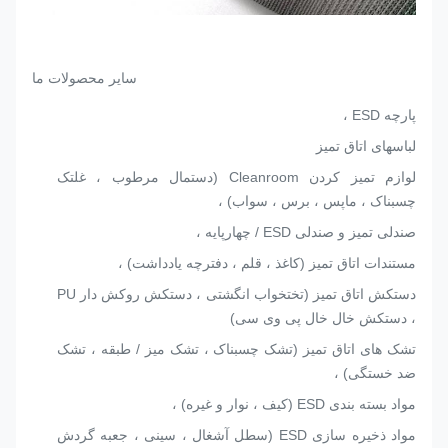
سایر محصولات ما
پارچه ESD ،
لباسهای اتاق تمیز
لوازم تمیز کردن Cleanroom (دستمال مرطوب ، غلتک
چسبناک ، ماپس ، برس ، سواب) ،
صندلی تمیز و صندلی ESD / چهارپایه ،
مستندات اتاق تمیز (کاغذ ، قلم ، دفترچه یادداشت) ،
دستکش اتاق تمیز (تختخواب انگشتی ، دستکش روکش دار PU
، دستکش خال خال پی وی سی)
تشک های اتاق تمیز (تشک چسبناک ، تشک میز / طبقه ، تشک
ضد خستگی) ،
مواد بسته بندی ESD (کیف ، نوار و غیره) ،
مواد ذخیره سازی ESD (سطل آشغال ، سینی ، جعبه گردش