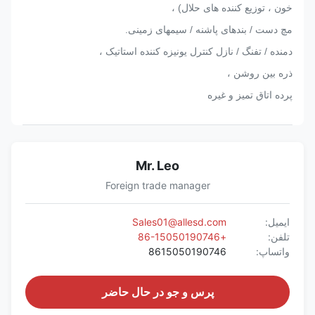
خون ، توزیع کننده های حلال) ،
مچ دست / بندهای پاشنه / سیمهای زمینی.
دمنده / تفنگ / نازل کنترل یونیزه کننده استاتیک ،
ذره بین روشن ،
پرده اتاق تمیز و غیره
Mr. Leo
Foreign trade manager
ایمیل:
Sales01@allesd.com
تلفن:
+86-15050190746
واتساپ:
8615050190746
پرس و جو در حال حاضر