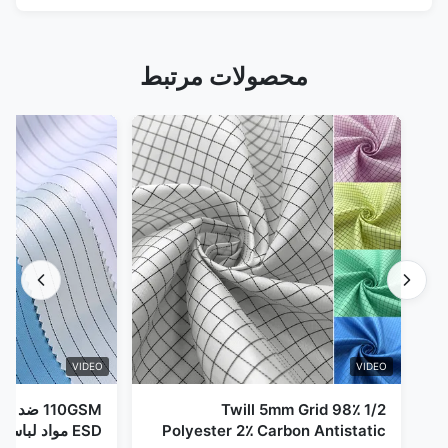
محصولات مرتبط
VIDEO
VIDEO
1/2 Twill 5mm Grid 98٪
110GSM ض
Polyester 2٪ Carbon Antistatic
ESD مواد لباس