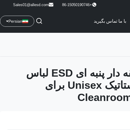
Sales01@allesd.com
+86-15050190746
با ما تماس بگیرید
Persian
تی شرت یقه دار پنبه ای ESD لباس
ایمن ضد استاتیک Unisex برای