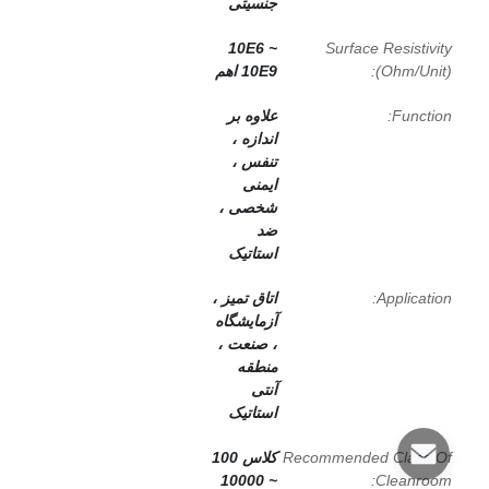
جنسیتی
10E6 ~
Surface Resistivity
(Ohm/Unit):
10E9 اهم
Function:
علاوه بر
اندازه ،
تنفس ،
ایمنی
شخصی ،
ضد
استاتیک
Application:
اتاق تمیز ،
آزمایشگاه
، صنعت ،
منطقه
آنتی
استاتیک
Recommended Class Of
کلاس 100
~ 10000
Cleanroom: