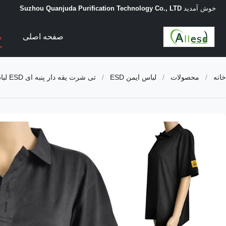
خوش آمدید
Suzhou Quanjuda Purification Technology Co., LTD
صفحه اصلی
م
خانه
/
محصولات
/
لباس ایمن ESD
/
تی شرت یقه دار پنبه ای ESD لباس ایمن ضد استاتیک Unisex برای آزمایشگاه Cleanroom