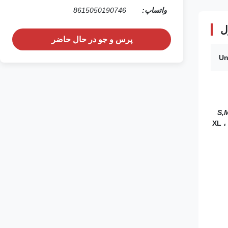
واتساپ:
8615050190746
ل
پرس و جو در حال حاضر
S,
XL ،