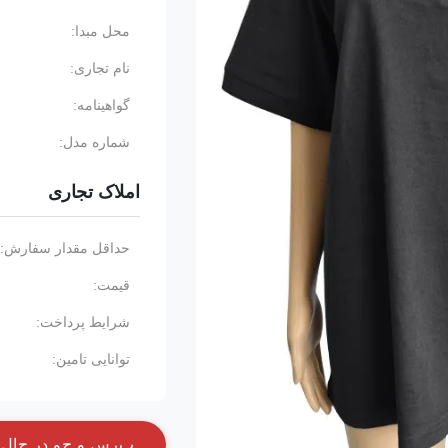
محل مبدا:
نام تجاری:
گواهینامه:
شماره مدل:
املاک تجاری
حداقل مقدار سفارش:
قیمت:
شرایط پرداخت:
توانایی تامین:
پ
ر
س
و
ج
و
د
ر
ح
ا
ل