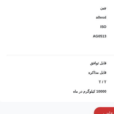
چین
allesd
ISO
AG0513
قابل توافق
قابل مذاکره
T / T
10000 کیلوگرم در ماه
ح
ا
ض
ر