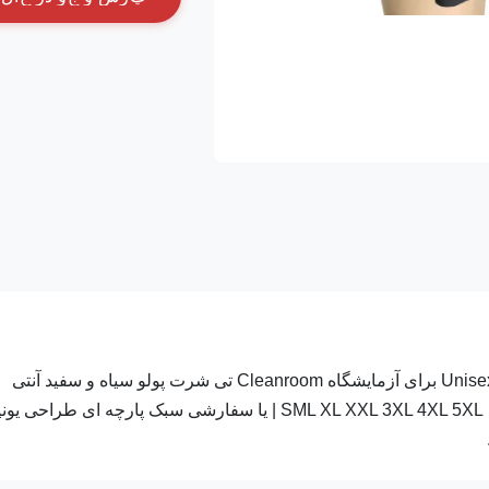
ESD آنتی استاتیک پنبه سیاه و سفید تی شرت پیراهن لباس Unisex Polo برای آزمایشگاه Cleanroom تی شرت پولو سیاه و سفید آنتی
استاتیک مواد 96٪ پنبه + 4٪ فیبر کربن رنگ سیاه یا سفارشی اندازه SML XL XXL 3XL 4XL 5XL | یا سفارشی سبک پارچه ای