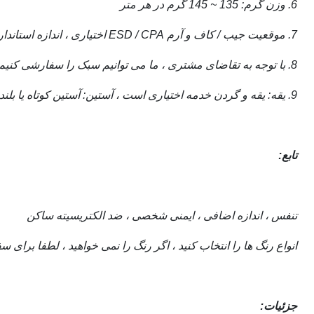
6. وزن گرم: 135 ~ 145 گرم در هر متر
7. موقعیت جیب / کاف و آرم ESD / CPA اختیاری ، اندازه استاندارد xs-2xl ، اختیاری (2xl-5xl) ؛
8. با توجه به تقاضای مشتری ، ما می توانیم سبک را سفارشی کنیم ، آرم را چاپ کنیم یا بدوزیم ؛
9. یقه: یقه و گردن خدمه اختیاری است ، آستین: آستین کوتاه یا بلند
تابع:
تنفس ، اندازه اضافی ، ایمنی شخصی ، ضد الکتریسیته ساکن
انواع رنگ ها را انتخاب کنید ، اگر رنگ را نمی خواهید ، لطفا برای
جزئیات: