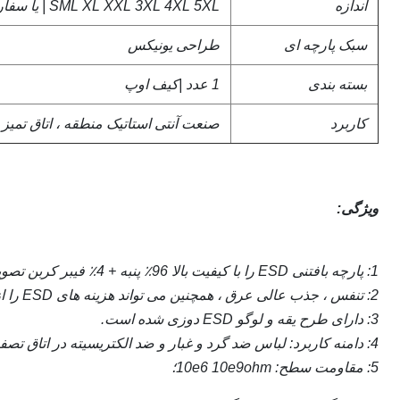
اندازه
SML XL XXL 3XL 4XL 5XL |
یا سفا
سبک پارچه ای
طراحی یونیکس
بسته بندی
1 عدد |کیف اوپ
کاربرد
صنعت
آنتی استاتیک
منطقه ، اتاق تمیز 
ویژگی:
1: پارچه بافتنی ESD را با کیفیت بالا 96٪ پنبه + 4٪ فیبر کربن تصویب می کند.دستگاه ها ، دارای عملکرد عالی ESD دائمی هستند.
2: تنفس ، جذب عالی عرق ، همچنین می تواند هزینه های ESD را از لباس اپراتورها در برابر آسیب رساندن به حساسیت ESD محافظت کند.
3: دارای طرح یقه و لوگو ESD دوزی شده است.
4: دامنه کاربرد: لباس ضد گرد و غبار و ضد الکتریسیته در اتاق تصفیه و تخلیه الکترواستاتیک استفاده می شود ،
5: مقاومت سطح: 10e6 10e9ohm؛