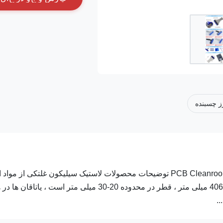
ز چسبنده
غلتک 2 اینچی بدون آلودگی قابل شستشو PCB Cleanroom Silicon Sticky Roller توضیحات محصولات لاستیک سیلیکون غلتکی از م
لاستیک سیلیکون ساخته شده است.طول محصول به طور کلی 30-406 میلی متر ، قطر در محدوده 20-30 میلی متر است ، یاتاقان 
.