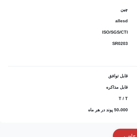
چین
allesd
ISO/SGS/CTI
SR0203
قابل توافق
قابل مذاکره
T / T
50،000 پوند در هر ماه
ح
ا
ض
ر