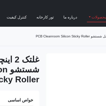
حصولات
درباره ما
تور کارخانه
کنترل کیفیت
غلتک 
شست
cky Roller
خواص اساسی