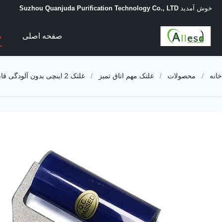
خوش آمدید
Suzhou Quanjuda Purification Technology Co., LTD
صفحه اصلی
م
خانه
/
محصولات
/
غلتک مهم اتاق تمیز
/
غلتک 2 اینچی بدون آلودگی قابل شستشو PCB Cleanroom Silicon Sticky Roller