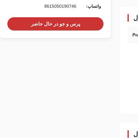
واتساپ:
8615050190746
ل
پرس و جو در حال حاضر
Po
ل