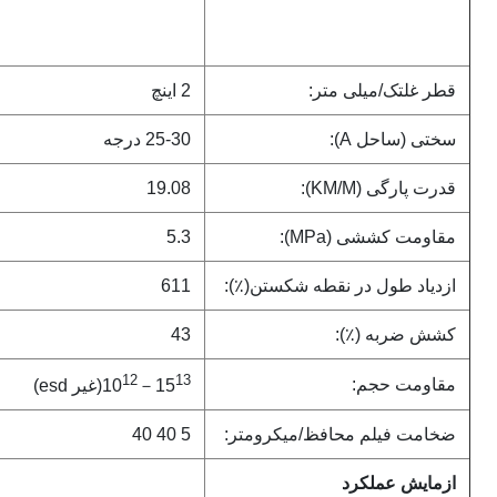
قطر غلتک/میلی متر:
2 اینچ
سختی (ساحل A):
25-30 درجه
قدرت پارگی (KM/M):
19.08
مقاومت کششی (MPa):
5.3
ازدیاد طول در نقطه شکستن(٪):
611
کشش ضربه (٪):
43
12
13
مقاومت حجم:
－15
10
(غیر esd)
ضخامت فیلم محافظ/میکرومتر:
5 40 40
ازمایش عملکرد