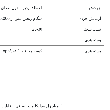
چرخش:
انعطاف پذیر ، بدون صدای 
آزمایش خرده:
هنگام ریختن بیش از 60،000 بار ، هیچ زباله ای رها نمی شود
تست سختی:
25-30
بسته بندی
بسته بندی:
کیسه محافظ 1 عدد/opp
1. مواد ژل سیلیکا مایع اضافی با قابلیت ارتجاعی بالا ، مقاومت در برابر درجه حرارت بالا و مقاومت در برابر سایش.