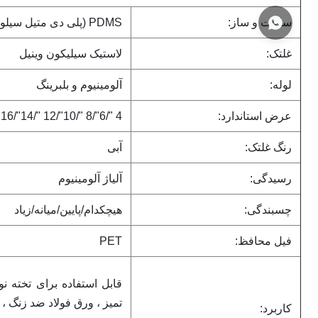
ساخت و ساز:
PDMS (پلی دی متیل سیلوکسان)
غلتک:
لاستیک سیلیکون وینیل
لوله:
آلومینیوم و بلبرینگ
عرض استاندارد:
4 "/6"/8 "/10"/12 "/14"/16 "/18"/20 "/22"/24 "
رنگ غلتک:
آبی
رسیدگی:
آلیاژ آلومینیوم
چسبندگی:
هیچکدام/پایین/میانه/زیاد
فیل محافظ:
PET
تمیز ، ورق فولاد ضد زنگ ،
کاربرد: