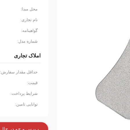
محل مبدا:
نام تجاری:
گواهینامه:
شماره مدل:
املاک تجاری
حداقل مقدار سفارش:
قیمت:
شرایط پرداخت:
توانایی تامین:
پ
ر
س
و
ج
و
د
ر
ح
ا
ل