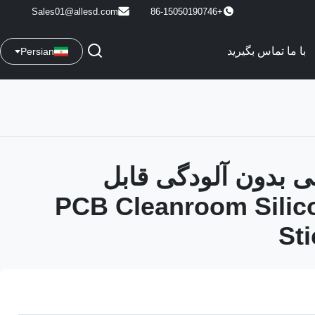
Sales01@allesd.com
+86-15050190746
با ما تماس بگیرید
Persian
2 اینچی بدون آلودگی قابل
شو PCB Cleanroom Silicon
Sti