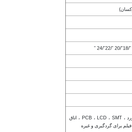
قابل استفاده برای تخته نورد ، PCB ، LCD ، SMT ، اتاق
 فیلم برای گردگیری و غیره