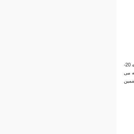
لاستیک سیلیکون غلتکی از مواد اولیه لاستیک سیلیکون ساخته شده است.طول محصول به طور کلی 30-406 میلی متر ، قطر در محدوده 20-
ه می
ضمین