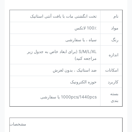
نام
تخت انگشتی مات با بافت آنتی استاتیک
مواد
100٪ لاتکس
رنگ
سیاه ، یا سفارشی
S/M/L/XL (برای ابعاد خاص به جدول زیر
اندازه
مراجعه کنید)
امکانات
ضد استاتیک ، بدون لغزش
کاربرد
حوزه الکترونیک
بسته
1000pcs/1440pcs یا سفارشی
بندی
مشخصات: