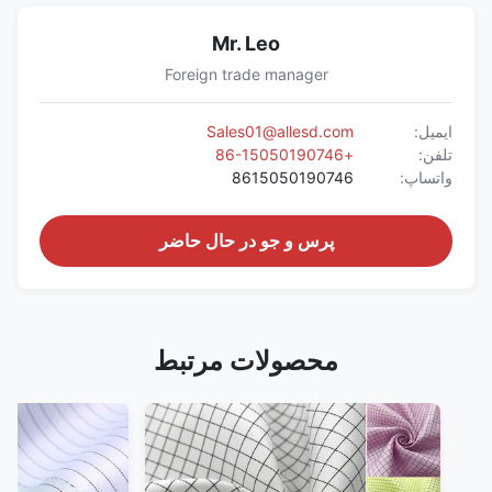
Mr. Leo
Foreign trade manager
ایمیل:
Sales01@allesd.com
تلفن:
+86-15050190746
واتساپ:
8615050190746
پرس و جو در حال حاضر
محصولات مرتبط