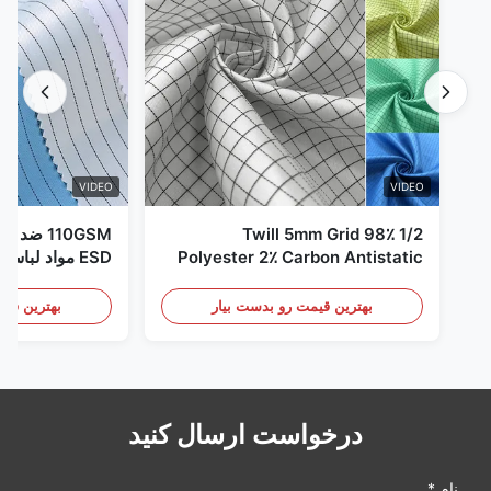
VIDEO
VIDEO
1/2 Twill 5mm Grid 98٪
110GSM ض
Polyester 2٪ Carbon Antistatic
ESD مواد لباس
Clothing
بهترین قیمت رو بدست بیار
بهترین قیم
درخواست ارسال کنید
نام *