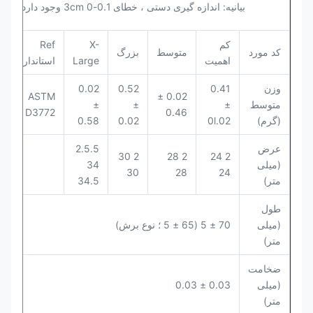
بیانیه: اندازه گیری دستی ، خطای 0.1-0 3cm وجود دارد.
کم
X-
Ref
کد مورد
متوسط
بزرگ
اهمیت
Large
استاندارد
وزن
0.41
0.52
0.02
ASTM
0.02 ±
متوسط
±
±
±
D3772
0.46
​​(گرم)
0l.02
0.02
0.58
عرض
2.5.5
2 30
2 28
2 24
(میلی
34
30
28
24
متر)
34.5
طول
(میلی
70 ± 5 (65 ± 5 ؛ نوع برش)
متر)
ضخامت
(میلی
0.03 ± 0.03
متر)