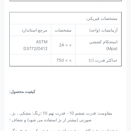
مشخصات فیزیکی:
آزمایشات (واحد)
مشخصات
مرجع.استاندارد
استحکام کششی
ASTM
> = 24
D3772/D412
(Mpa)
حداکثر قدرت (٪)
> = 750
کیفیت محصول:
مقاومت: قدرت ششم 10 - قدرت نهم 10 ؛رنگ: مشکی ، بژ ،
صورتی (بیشتر از بژ استفاده می شود) و شفاف ؛
مشخصات: نوع شکاف ، نوع ضد لغزش ، نوع چروک ، نوع یخ زدگی