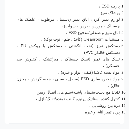
پارچه ESD ،
پوشاک تمیز
لوازم تمیز کردن اتاق تمیز (دستمال مرطوب ، غلطک های
چسبناک ، مورس ، برس ، سواب) ،
اتاق تمیز و صندلی/مدفوع ESD ،
مستندات Cleanroom (کاغذ ، قلم ، نوت بوک) ،
دستکش تمیز (تخت انگشتی ، دستکش با روکش PU ،
دستکش خالدار PVC)
تشک های تمیز (تشک چسبناک ، میز/تشک ، کفپوش ضد
خستگی) ،
مواد بسته ESD (کیف ، نوار و غیره) ،
مواد ذخیره سازی ESD (سطل ، سینی ، جعبه گردش ، مخزن
حلال) ،
ESD مچ دست/بندهای پاشنه/سیم های اتصال زمین.
کنترل کننده استاتیک یونیزه کننده دمنده/تفنگ/نازل ،
ذره بین روشنایی ،
پرده تمیز اتاق و غیره