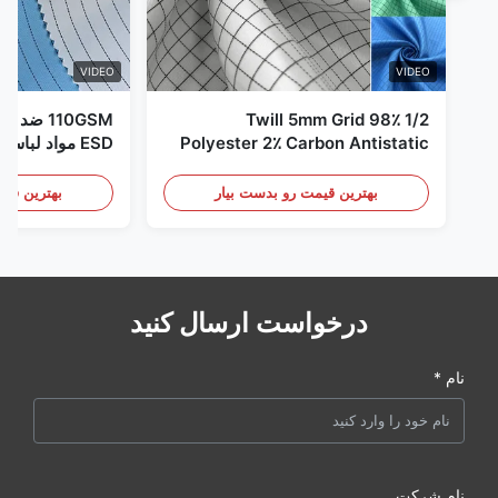
VIDEO
VIDEO
1/2 Twill 5mm Grid 98٪
110GSM ض
Polyester 2٪ Carbon Antistatic
ESD مواد لباس
Clothing
بهترین قیمت رو بدست بیار
بهترین قیم
درخواست ارسال کنید
نام *
نام شرکت