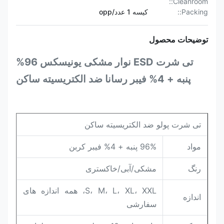
Cleanroom::
Packing::
کیسه 1 عدد/opp
توضیحات محصول
تی شرت ESD نوار مشکی یونیسکس 96%
پنبه + 4% فیبر رسانا ضد الکتریسیته ساکن
تی شرت پولو ضد الکتریسیته ساکن
مواد
96% پنبه + 4% فیبر کربن
رنگ
مشکی/آبی/خاکستری
S، M، L، XL، XXL، همه اندازه های
اندازه
سفارشی