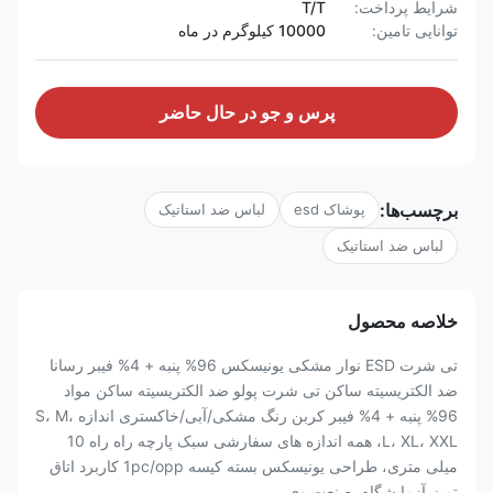
شرایط پرداخت:
T/T
توانایی تامین:
10000 کیلوگرم در ماه
پرس و جو در حال حاضر
برچسب‌ها:
پوشاک esd
لباس ضد استاتیک
لباس ضد استاتیک
خلاصه محصول
تی شرت ESD نوار مشکی یونیسکس 96% پنبه + 4% فیبر رسانا
ضد الکتریسیته ساکن تی شرت پولو ضد الکتریسیته ساکن مواد
96% پنبه + 4% فیبر کربن رنگ مشکی/آبی/خاکستری اندازه S، M،
L، XL، XXL، همه اندازه های سفارشی سبک پارچه راه راه 10
میلی متری، طراحی یونیسکس بسته کیسه 1pc/opp کاربرد اتاق
تمیز،آزمایشگاه، صنعت وی...