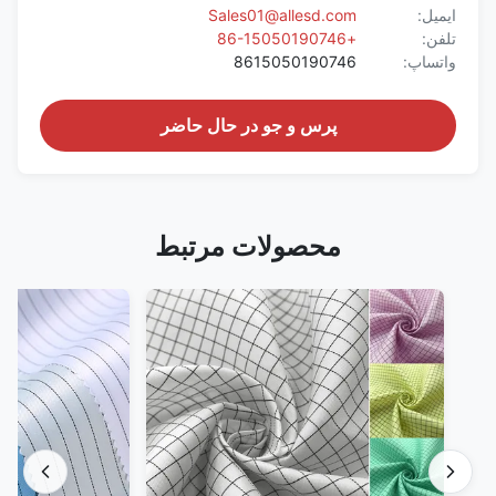
ایمیل:
Sales01@allesd.com
تلفن:
+86-15050190746
واتساپ:
8615050190746
پرس و جو در حال حاضر
محصولات مرتبط