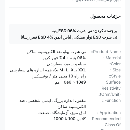
جزئیات محصول
برجسته کردن:
تی شرت ESD 96% پنبه
,
تی شرت ESD نوار مشکی
,
لباس ایمن ESD 4% فیبر رسانا
Product Name::
تی شرت پولو ضد الکتریسیته ساکن
Material::
96% پنبه + 4% فیبر کربن
Color::
سیاه و سفید، سفارشی
Size::
S، M، L، XL، XXL، همه اندازه های سفارشی
Style::
راه راه 10 میلی متر / یونیسکس
Surface
10e6 ~ 10e9 اهم
Resistivity
(Ohm/Unit)::
Function::
تنفس، اندازه بزرگ، ایمنی شخصی، ضد
الکتریسیته ساکن
Application::
اتاق تمیز، آزمایشگاه، صنعت
Recommended
کلاس 100 تا 1000
Class Of