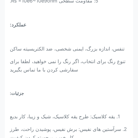
5: مقاومت سطحی Rs =10e6~10e9ohm.
عملکرد:
تنفس، اندازه بزرگ، ایمنی شخصی، ضد الکتریسیته ساکن
تنوع رنگ برای انتخاب، اگر رنگ را نمی خواهید، لطفا برای
سفارشی کردن با ما تماس بگیرید
جزئیات:
1. یقه کلاسیک: طرح یقه کلاسیک، شیک و زیبا، کار بدیع
2. سرآستین های نفیس: برش نفیس، پوشیدن راحت، طرز
کار خوب، برجسته کردن کیفیت