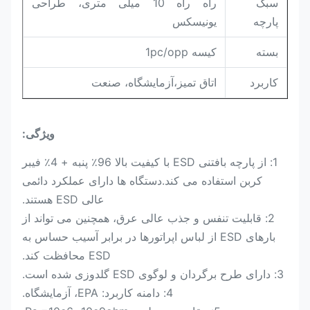
سبک
راه راه 10 میلی متری، طراحی
پارچه
یونیسکس
بسته
کیسه 1pc/opp
کاربرد
اتاق تمیز،
آزمایشگاه، صنعت
ویژگی:
1: از پارچه بافتنی ESD با کیفیت بالا 96٪ پنبه + 4٪ فیبر
کربن استفاده می کند.دستگاه ها دارای عملکرد دائمی
عالی ESD هستند.
2: قابلیت تنفس و جذب عالی عرق، همچنین می تواند از
بارهای ESD از لباس اپراتورها در برابر آسیب حساس به
ESD محافظت کند.
3: دارای طرح برگردان و لوگوی ESD گلدوزی شده است.
4: دامنه کاربرد: EPA، آزمایشگاه.