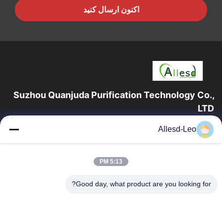
اکنون ارسال کنید
Suzhou Quanjuda Purification Technology Co.,
LTD
16 سال تجربه، به عنوان یک تولید کننده و صادر کننده پیشرو محصولات
Allesd-Leo
ESD & Cleanroom، ما خط کاملی از تجهیزات و لوازم ESD &
Cleanroom را ارائه می دهیم.
پیوندهای سریع
5:13 PM
صفحه اصلی
محصولات
Good day, what product are you looking for?
درباره ما
تور کارخانه
کنترل کیفیت
با ما تماس بگیرید