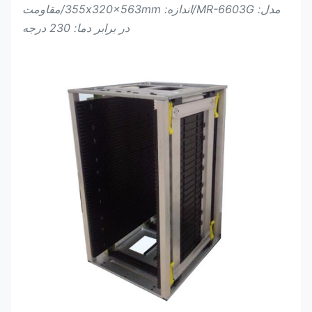
مدل: MR-6603G/
اندازه: 355x320x563mm/مقاومت
در برابر دما: 230 درجه