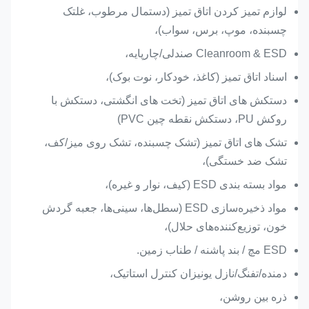
لوازم تمیز کردن اتاق تمیز (دستمال مرطوب، غلتک
چسبنده، موپ، برس، سواب)،
Cleanroom & ESD صندلی/چارپایه،
اسناد اتاق تمیز (کاغذ، خودکار، نوت بوک)،
دستکش های اتاق تمیز (تخت های انگشتی، دستکش با
روکش PU، دستکش نقطه چین PVC)
تشک های اتاق تمیز (تشک چسبنده، تشک روی میز/کف،
تشک ضد خستگی)،
مواد بسته بندی ESD (کیف، نوار و غیره)،
مواد ذخیره‌سازی ESD (سطل‌ها، سینی‌ها، جعبه گردش
خون، توزیع‌کننده‌های حلال)،
ESD مچ / بند پاشنه / طناب زمین.
دمنده/تفنگ/نازل یونیزان کنترل استاتیک،
ذره بین روشن،