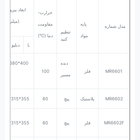
ابعاد بیرونی
حرارت-
(میلی متر)
پایه
مقاومت
مدل شماره
تنظیم
مواد
دما (℃)
کنید
L
دبلیو
اچ
دنده
400*320/380
MR6601
فلز
100
مسیر
*563
MR6602
پلاستیک
پیچ
80
355*315*580
MR6602F
فلز
پیچ
80
355*315*580