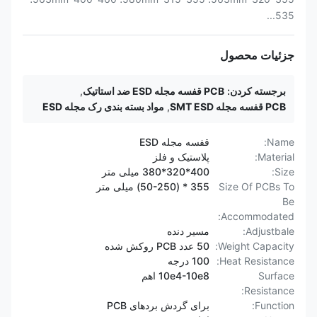
535...
جزئیات محصول
برجسته کردن:
PCB قفسه مجله ESD ضد استاتیک
,
PCB قفسه مجله SMT ESD
,
مواد بسته بندی رک مجله ESD
Name:
قفسه مجله ESD
Material:
پلاستیک و فلز
Size:
400*320*380 میلی متر
Size Of PCBs To
355 * (50-250) میلی متر
Be
Accommodated:
Adjustbale:
مسیر دنده
Weight Capacity:
50 عدد PCB روکش شده
Heat Resistance:
100 درجه
Surface
10e4-10e8 اهم
Resistance:
Function:
برای گردش بردهای PCB