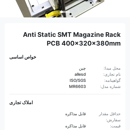
Anti Static SMT Magazine Rack
PCB 400x320x380mm
خواص اساسی
محل مبدا:
چین
نام تجاری:
allesd
گواهینامه:
ISO/SGS
شماره مدل:
MR6603
املاک تجاری
حداقل مقدار
قابل مذاکره
سفارش:
قیمت:
قابل مذاکره