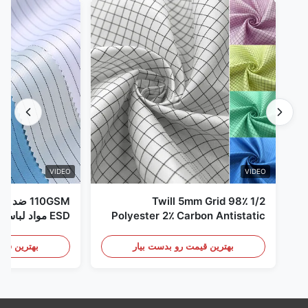
VIDEO
VIDEO
1/2 Twill 5mm Grid 98٪
110GSM ض
Polyester 2٪ Carbon Antistatic
ESD مواد لباس
Clothing
بهترین قیمت رو بدست بیار
بهترین قیم