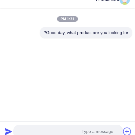
ESD & Cleanroom، ما خط کاملی از تجهیزات و لوازم ESD &
Cleanroom را ارائه می دهیم.
پیوندهای سریع
1:31 PM
صفحه اصلی
محصولات
Good day, what product are you looking for?
درباره ما
تور کارخانه
کنترل کیفیت
با ما تماس بگیرید
درخواست نقل قول
تماس با ما
0086-512-65883749
0086-512-66190772
Sales01@allesd.com
حقوق چاپ © 2018-2026 Suzhou Quanjuda Purification Technology Co.,
LTD. تمام حقوق محفوظ است