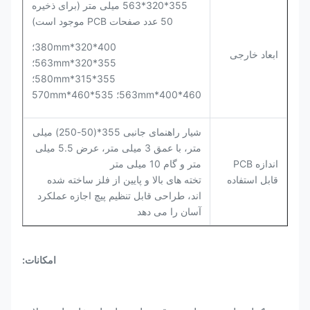
355*320*563 میلی متر (برای ذخیره
50 عدد صفحات PCB موجود است)
400*320*380mm؛
ابعاد خارجی
355*320*563mm؛
355*315*580mm؛
460*400*563mm؛ 535*460*570mm
شیار راهنمای جانبی 355*(50-250) میلی
متر، با عمق 3 میلی متر، عرض 5.5 میلی
اندازه PCB
متر و گام 10 میلی متر
قابل استفاده
تخته های بالا و پایین از فلز ساخته شده
اند، طراحی قابل تنظیم پیچ اجازه عملکرد
آسان را می دهد
امکانات: