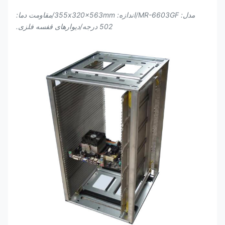
مدل: MR-6603GF/اندازه: 355x320x563mm/مقاومت دما:
502 درجه/دیوارهای قفسه فلزی.