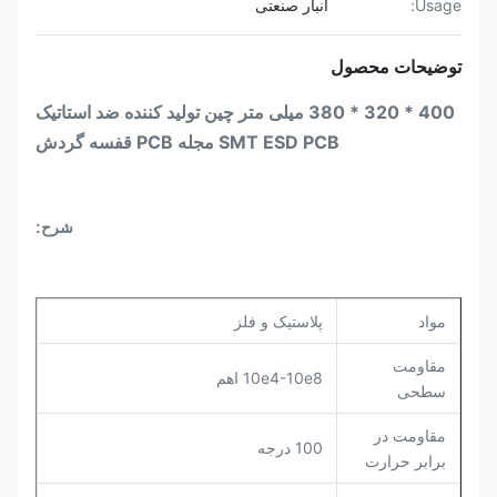
Usage:
انبار صنعتی
توضیحات محصول
400 * 320 * 380 میلی متر چین تولید کننده ضد استاتیک
SMT ESD PCB مجله PCB قفسه گردش
شرح:
مواد
پلاستیک و فلز
مقاومت
10e4-10e8 اهم
سطحی
مقاومت در
100 درجه
برابر حرارت