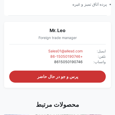
پرده اتاق تمیز و غیره
Mr. Leo
Foreign trade manager
ایمیل:
Sales01@allesd.com
تلفن:
+86-15050190746
واتساپ:
8615050190746
پرس و جو در حال حاضر
محصولات مرتبط