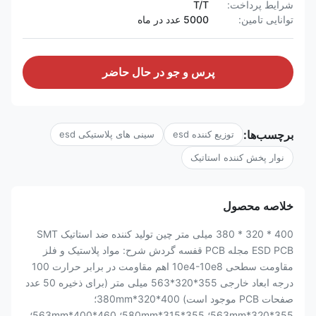
شرایط پرداخت:
T/T
توانایی تامین:
5000 عدد در ماه
پرس و جو در حال حاضر
برچسب‌ها:
توزیع کننده esd
سینی های پلاستیکی esd
نوار پخش کننده استاتیک
خلاصه محصول
400 * 320 * 380 میلی متر چین تولید کننده ضد استاتیک SMT
ESD PCB مجله PCB قفسه گردش شرح: مواد پلاستیک و فلز
مقاومت سطحی 10e4-10e8 اهم مقاومت در برابر حرارت 100
درجه ابعاد خارجی 355*320*563 میلی متر (برای ذخیره 50 عدد
صفحات PCB موجود است) 400*320*380mm؛
355*320*563mm؛ 355*315*580mm؛ 460*400*563mm؛