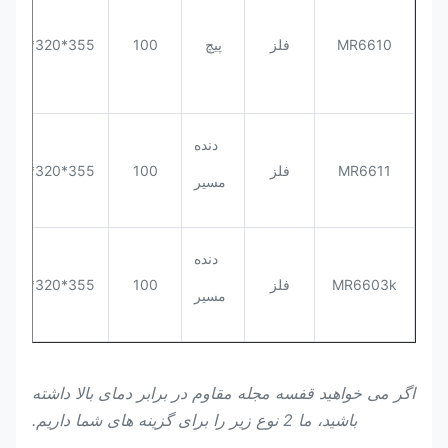
MR6610
فلز
پیچ
100
355*320*563
دنده
MR6611
فلز
100
355*320*363
مسیر
دنده
MR6603k
فلز
100
355*320*563
مسیر
اگر می خواهید قفسه مجله مقاوم در برابر دمای بالا داشته
باشید، ما 2 نوع زیر را برای گزینه های شما داریم.