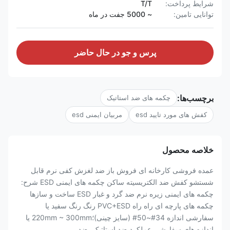
شرایط پرداخت:
T/T
توانایی تامین:
~ 5000 جفت در ماه
پرس و جو در حال حاضر
برچسب‌ها:
چکمه های ضد استاتیک
کفش های مورد تایید esd
مربیان ایمنی esd
خلاصه محصول
عمده فروشی کارخانه ای فروش باز ضد لغزش کفی نرم قابل
شستشو کفش ضد الکتریسیته ساکن چکمه های ایمنی ESD شرح:
چکمه های ایمنی زیره نرم ضد گرد و غبار ESD ساخت و سازها
چکمه های پارچه ای راه راه PVC+ESD رنگ رنگ سفید یا
سفارشی اندازه 34#~50# (سایز چینی)؛220mm ~ 300mm یا
اندازه های سفارشی عملکرد ضد استاتیک، ضد ...