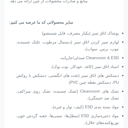
منابع و صادرات محصولات از چین ارائه می دهد.
سایر محصولاتی که ما عرضه می کنیم:
پوشاک اتاق تمیز (یکبار مصرف، قابل شستشو)
لوازم تمیز کردن اتاق تمیز (دستمال مرطوب، غلتک چسبنده،
موپ، برس، سواب)،
Cleanroom & ESD صندلی/چارپایه،
اسناد اتاق تمیز (کاغذ، خودکار، نوت بوک)،
دستکش های اتاق تمیز (تخت های انگشتی، دستکش با روکش
PU، دستکش نقطه چین PVC)
تشک های Cleanroom (تشک چسبنده، تشک روی میز/کف،
تشک ضد خستگی)،
مواد بسته بندی ESD (کیف، نوار و غیره)،
مواد ذخیره‌سازی ESD (سطل‌ها، سینی‌ها، جعبه گردش خون،
توزیع‌کننده‌های حلال)،