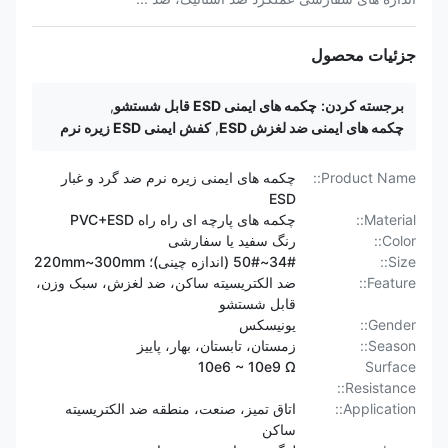
جزئیات محصول
برجسته کردن:
چکمه های ایمنی ESD قابل شستشو
,
چکمه های ایمنی ضد لغزش ESD
,
کفش ایمنی ESD زیره نرم
Product Name::
چکمه های ایمنی زیره نرم ضد گرد و غبار
ESD
Material::
چکمه های پارچه ای راه راه PVC+ESD
Color::
رنگ سفید یا سفارشی
Size::
34#~50# (اندازه چینی)؛ 220mm~300mm
Feature::
ضد الکتریسیته ساکن، ضد لغزش، سبک وزن،
قابل شستشو
Gender::
یونیسکس
Season::
زمستان، تابستان، بهار، پاییز
10e6 ~ 10e9 Ω
Surface
Resistance::
Application::
اتاق تمیز، صنعت، منطقه ضد الکتریسیته
ساکن