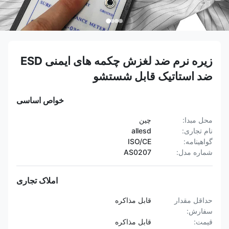
زیره نرم ضد لغزش چکمه های ایمنی ESD
ضد استاتیک قابل شستشو
خواص اساسی
محل مبدا:
چین
نام تجاری:
allesd
گواهینامه:
ISO/CE
شماره مدل:
AS0207
املاک تجاری
حداقل مقدار
قابل مذاکره
سفارش:
قیمت:
قابل مذاکره