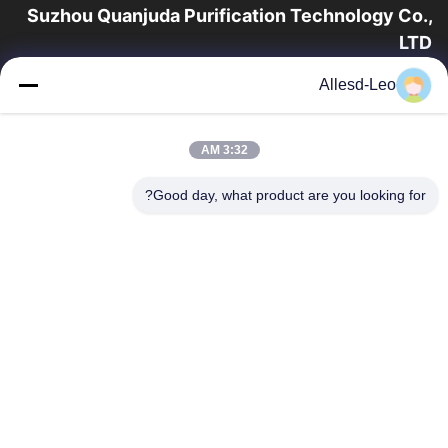
Suzhou Quanjuda Purification Technology Co.,
LTD
16 سال تجربه، به عنوان یک تولید کننده و صادر کننده پیشرو محصولات
Allesd-Leo
ESD & Cleanroom، ما خط کاملی از تجهیزات و لوازم ESD &
Cleanroom را ارائه می دهیم.
پیوندهای سریع
3:32 AM
صفحه اصلی
محصولات
Good day, what product are you looking for?
درباره ما
تور کارخانه
کنترل کیفیت
با ما تماس بگیرید
درخواست نقل قول
تماس با ما
0086-512-65883749
0086-512-66190772
Sales01@allesd.com