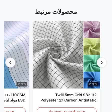
محصولات مرتبط
VIDEO
VIDEO
1/2 Twill 5mm Grid 98٪
110GSM ض
Polyester 2٪ Carbon Antistatic
ESD مواد لباس
Clothing
بهترین قیمت رو بدست بیار
بهترین قیم