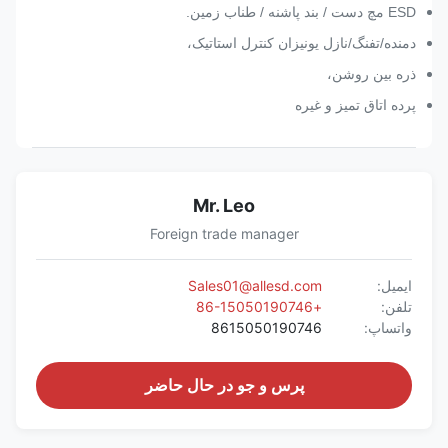
ESD مچ دست / بند پاشنه / طناب زمین.
دمنده/تفنگ/نازل یونیزان کنترل استاتیک،
ذره بین روشن،
پرده اتاق تمیز و غیره
Mr. Leo
Foreign trade manager
ایمیل:
Sales01@allesd.com
تلفن:
+86-15050190746
واتساپ:
8615050190746
پرس و جو در حال حاضر