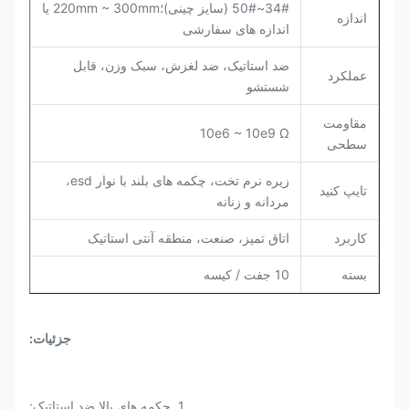
34#~50# (سایز چینی)؛220mm ~ 300mm یا
اندازه
اندازه های سفارشی
ضد استاتیک، ضد لغزش، سبک وزن، قابل
عملکرد
شستشو
مقاومت
10e6 ~ 10e9 Ω
سطحی
زیره نرم تخت، چکمه های بلند با نوار esd،
تایپ کنید
مردانه و زنانه
کاربرد
اتاق تمیز، صنعت، منطقه آنتی استاتیک
بسته
10 جفت / کیسه
جزئیات
:
1. چکمه های بالا ضد استاتیک: