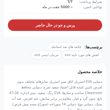
شرایط پرداخت:
T/T
توانایی تامین:
~ 5000 جفت در ماه
پرس و جو در حال حاضر
برچسب‌ها:
چکمه های ضد استاتیک
کفش های مورد تایید esd
مربیان ایمنی esd
خلاصه محصول
دمپایی EVA استریل اتاق تمیز استریل سایزهای مختلف بدون
لغزش تامین کننده قابل اعتماد سفید شرح: دمپایی محافظ
Cleanroom ساخت و سازها: EVA رنگ: سفید، سبز اندازه: 36-47
تابع: بدون گرد و غبار، مقاوم در برابر سایش، ضد لغزش، ضد آب
سبک: دمپایی نوع: دمپایی 14 سوراخه (سوراخ بسته پیش فرض/
خود باز شونده) کاربرد: آ...