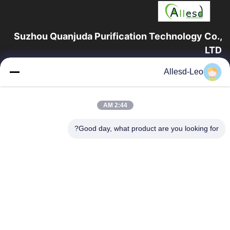
Suzhou Quanjuda Purification Technology Co.,
LTD
16 سال تجربه، به عنوان یک تولید کننده و صادر کننده پیشرو محصولات
Allesd-Leo
ESD & Cleanroom، ما خط کاملی از تجهیزات و لوازم ESD &
Cleanroom را ارائه می دهیم.
پیوندهای سریع
2:44 AM
صفحه اصلی
محصولات
Good day, what product are you looking for?
درباره ما
تور کارخانه
کنترل کیفیت
با ما تماس بگیرید
درخواست نقل قول
تماس با ما
0086-512-65883749
0086-512-66190772