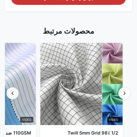
محصولات مرتبط
VIDEO
VIDEO
1/2 Twill 5mm Grid 98٪
110GSM ض