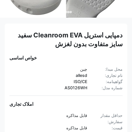
دمپایی استریل Cleanroom EVA سفید
سایز متفاوت بدون لغزش
خواص اساسی
محل مبدا:
چین
نام تجاری:
allesd
گواهینامه:
ISO/CE
شماره مدل:
AS0126WH
املاک تجاری
حداقل مقدار
قابل مذاکره
سفارش:
قیمت:
قابل مذاکره