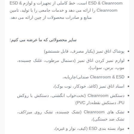
ESD & Cleanroom است، خط کاملی از تجهیزات و لوازم ESD &
Cleanroom را ارائه می دهد و خدمات جامعی را با تولید، تامین
منابع و صادرات محصولات از چین ارائه می دهد.
سایر محصولاتی که ما عرضه می کنیم:
پوشاک اتاق تمیز (یکبار مصرف، قابل شستشو)
لوازم تمیز کردن اتاق تمیز (دستمال مرطوب، غلتک چسبنده،
موپ، برس، سواب)،
Cleanroom & ESD صندلی/چارپایه،
اسناد اتاق تمیز (کاغذ، خودکار، نوت بوک)،
دستکش Cleanroom (تخت‌خواب انگشتی، دستکش با روکش
PU، دستکش نقطه‌دار PVC)
تشک های Cleanroom (تشک چسبنده، تشک روی میز/کف،
تشک ضد خستگی)،
مواد بسته بندی ESD (کیف، نوار و غیره)،