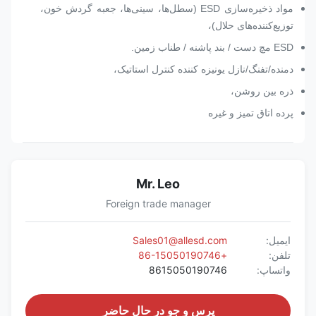
مواد ذخیره‌سازی ESD (سطل‌ها، سینی‌ها، جعبه گردش خون،
توزیع‌کننده‌های حلال)،
ESD مچ دست / بند پاشنه / طناب زمین.
دمنده/تفنگ/نازل یونیزه کننده کنترل استاتیک،
ذره بین روشن،
پرده اتاق تمیز و غیره
Mr. Leo
Foreign trade manager
ایمیل:
Sales01@allesd.com
تلفن:
+86-15050190746
واتساپ:
8615050190746
پرس و جو در حال حاضر