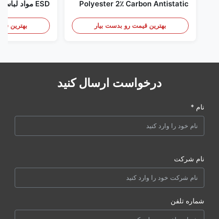
Polyester 2٪ Carbon Antistatic
ESD مواد لباس
Clothing
بهترین قیمت رو بدست بیار
بهترین قیم
درخواست ارسال کنید
نام *
نام شرکت
شماره تلفن