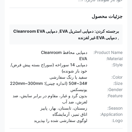
جزئیات محصول
برجسته کردن:
دمپایی استریل EVA
,
دمپایی Cleanroom EVA
,
دمپایی EVA غیر لغزنده
Product Name:
دمپایی محافظ Cleanroom
EVA
Material:
Style:
دمپایی 14 سوراخه (سوراخ بسته پیش فرض/
خود باز شونده)
Color:
سفید یا رنگ سفارشی
Size:
34#~50# (اندازه چینی)؛ 220mm~300mm
Gender:
یونیسکس
Feature:
بدون گرد و غبار، مقاوم در برابر سایش، ضد
لغزش، ضد آب
Season:
زمستان، تابستان، بهار، پاییز
Application:
اتاق تمیز، آزمایشگاه
Logo:
لوگوی سفارشی شده را بپذیرید