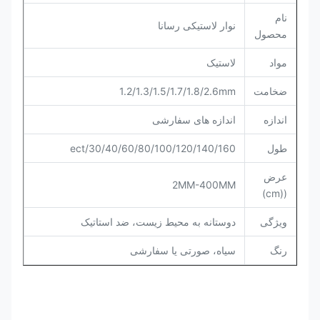
نام
نوار لاستیکی رسانا
محصول
مواد
لاستیک
ضخامت
1.2/1.3/1.5/1.7/1.8/2.6mm
اندازه
اندازه های سفارشی
طول
30/40/60/80/100/120/140/160/ect
عرض
2MM-400MM
((cm)
ویژگی
دوستانه به محیط زیست، ضد استاتیک
رنگ
سیاه، صورتی یا سفارشی