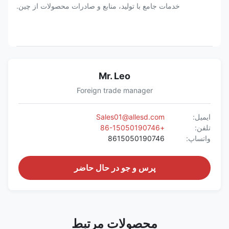
خدمات جامع با تولید، منابع و صادرات محصولات از چین.
Mr. Leo
Foreign trade manager
ایمیل:
Sales01@allesd.com
تلفن:
+86-15050190746
واتساپ:
8615050190746
پرس و جو در حال حاضر
محصولات مرتبط