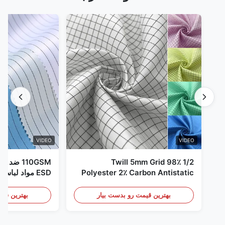
VIDEO
VIDEO
1/2 Twill 5mm Grid 98٪
110GSM ض
Polyester 2٪ Carbon Antistatic
ESD مواد لباس
Clothing
بهترین قیمت رو بدست بیار
بهترین قیم