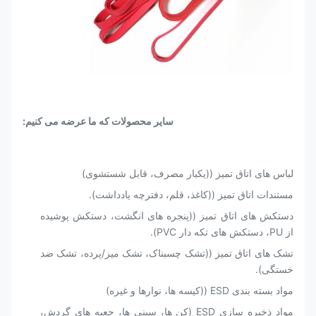
سایر محصولات که ما عرضه می کنیم:
لباس های اتاق تمیز ((یکبار مصرف، قابل شستشوی)
مستندات اتاق تمیز ((کاغذ، قلم، دفترچه یادداشت).
دستکش های اتاق تمیز ((پنجره های انگشت، دستکش پوشیده
از PU، دستکش های تکه دار PVC).
تشک های اتاق تمیز ((تشک چسبناک، تشک میز/پرده، تشک ضد
خستگی).
مواد بسته بندی ESD ((کیسه ها، نوارها و غیره)
مواد ذخیره سازی ESD (کن ها، سینی ها، جعبه های گردش،