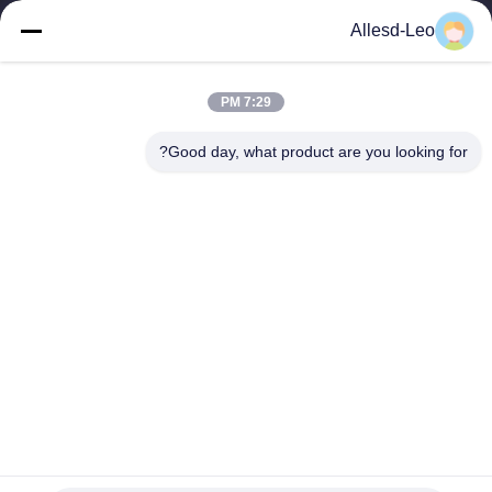
16 سال تجربه، به عنوان یک تولید کننده و صادر کننده پیشرو محصولات
Allesd-Leo
ESD & Cleanroom، ما خط کاملی از تجهیزات و لوازم ESD &
Cleanroom را ارائه می دهیم.
پیوندهای سریع
7:29 PM
صفحه اصلی
محصولات
Good day, what product are you looking for?
درباره ما
تور کارخانه
کنترل کیفیت
با ما تماس بگیرید
درخواست نقل قول
تماس با ما
0086-512-65883749
0086-512-66190772
Sales01@allesd.com
حقوق چاپ © 2018-2026 Suzhou Quanjuda Purification Technology Co.,