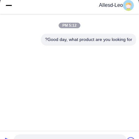
16 سال تجربه، به عنوان یک تولید کننده و صادر کننده پیشرو محصولات
Allesd-Leo
ESD & Cleanroom، ما خط کاملی از تجهیزات و لوازم ESD &
Cleanroom را ارائه می دهیم.
پیوندهای سریع
5:12 PM
صفحه اصلی
محصولات
Good day, what product are you looking for?
درباره ما
تور کارخانه
کنترل کیفیت
با ما تماس بگیرید
درخواست نقل قول
تماس با ما
0086-512-65883749
0086-512-66190772
Sales01@allesd.com
حقوق چاپ © 2018-2026 Suzhou Quanjuda Purification Technology Co.,
LTD. تمام حقوق محفوظ است