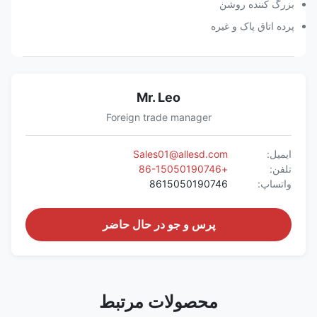
بزرگ کننده روشن
پرده اتاق پاک و غیره
Mr. Leo
Foreign trade manager
ایمیل:
Sales01@allesd.com
تلفن:
+86-15050190746
واتساپ:
8615050190746
پرس و جو در حال حاضر
محصولات مرتبط