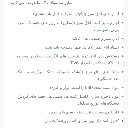
سایر محصولات که ما عرضه می کنیم:
لباس های اتاق تمیز ((یکبار مصرف، قابل شستشوی)
لوازم تمیز کننده اتاق تمیز ((مظروف، رول های چسبناک، مپ،
برس، سواب) ،
اتاق تمیز و صندلی های ESD
اسناد اتاق تمیز ((کاغذ، قلم، دفترچه یادداشت)
دستکش های اتاق تمیز ((پنجره های انگشت، دستکش پوشیده
از PU، دستکش تکه دار PVC)
تشک های اتاق تمیز ((تشک چسبناک، تشک میز/پشت، تشک
ضد خستگی)
مواد بسته بندی ESD ((کیسه، نوار و غیره) ،
مواد ذخیره سازی ESD (کنت ها، سینی ها، جعبه های گردش،
دستگاه های توزیع محلول)
ESD مچ دست / بند پاشنه / سیم های زمین.
کنترل استاتیک یون سازی انفجاری/تفنگ/نوزل