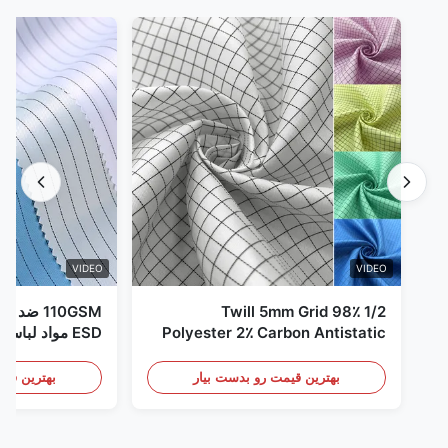
VIDEO
VIDEO
1/2 Twill 5mm Grid 98٪
110GSM ض
Polyester 2٪ Carbon Antistatic
ESD مواد لباس
Clothing
بهترین قیمت رو بدست بیار
بهترین قیم