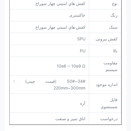
نوع
کفش هاي امنيتي چهار سوراخ
خاکستری
رنگ
سبک
کفش هاي امنيتي چهار سوراخ
SPU
کفش بیرونی
PU
بالا
مقاومت
10e6 ~ 10e9 Ω
سیستم
34#~50# (قیمت چینی) ؛
اندازه موجود
220mm~300mm
قابل
آره
شستشوی
درخواست
اتاق تمیز و صنعت