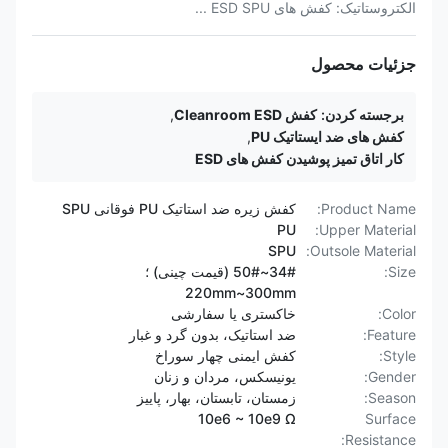
الکتروستاتیک: کفش های ESD SPU ...
جزئیات محصول
برجسته کردن:
کفش Cleanroom ESD
,
کفش های ضد ایستاتیک PU
,
کار اتاق تمیز پوشیدن کفش های ESD
Product Name:
کفش زیره ضد استاتیک PU فوقانی SPU
PU
Upper Material:
SPU
Outsole Material:
Size:
34#~50# (قیمت چینی) ؛
220mm~300mm
Color:
خاکستری یا سفارشی
Feature:
ضد استاتیک، بدون گرد و غبار
Style:
کفش ایمنی چهار سوراخ
Gender:
یونیسکس، مردان و زنان
Season:
زمستان، تابستان، بهار، پاییز
10e6 ~ 10e9 Ω
Surface
Resistance: