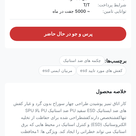
شرایط پرداخت:
T/T
توانایی تامین:
~ 5000 جفت در ماه
پرس و جو در حال حاضر
برچسب‌ها:
چکمه های ضد استاتیک
کفش های مورد تایید esd
مربیان ایمنی esd
خلاصه محصول
کار اتاق تمیز پوشیدن طراحی چهار سوراخ بدون گرد و غبار کفش
های ضد ایستاتیک ESD سفید PU ضد استاتیک PU بالا SPU
تنهاکفشتخصص دارندکفشطراحی شده برای حفاظت از تخلیه
الکتروستاتیک (ESD) و کنترل استاتیک در محیط هایی که برق
استاتیک می تواند خطراتی را ایجاد کند. ویژگی ها: 1محافظت