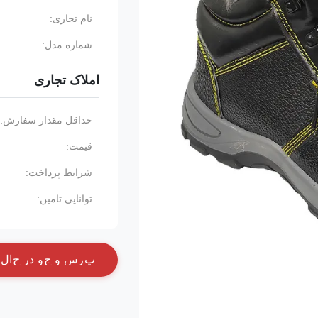
نام تجاری:
شماره مدل:
املاک تجاری
حداقل مقدار سفارش:
قیمت:
شرایط پرداخت:
توانایی تامین:
پ
ر
س
و
ج
و
د
ر
ح
ا
ل