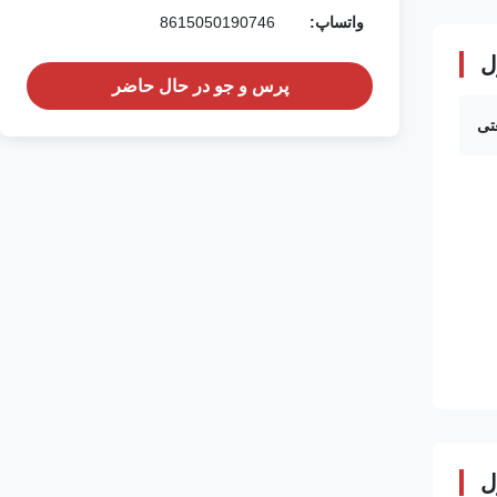
واتساپ:
8615050190746
ل
پرس و جو در حال حاضر
تی
ل