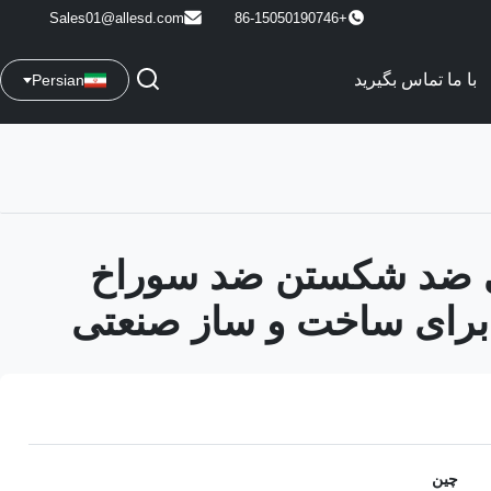
Sales01@allesd.com
+86-15050190746
با ما تماس بگیرید
Persian
 ضد شکستن ضد سوراخ
برای ساخت و ساز صنعتی
چین