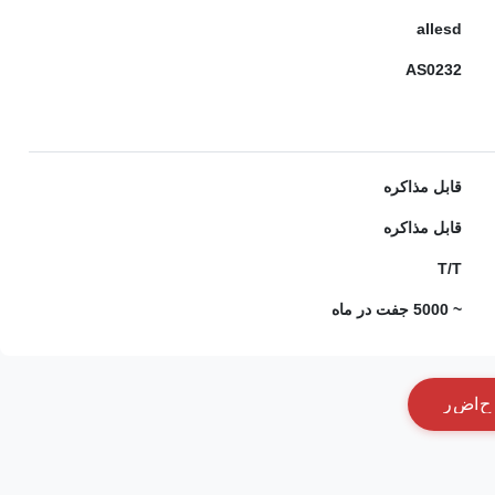
allesd
AS0232
قابل مذاکره
قابل مذاکره
T/T
~ 5000 جفت در ماه
ح
ا
ض
ر