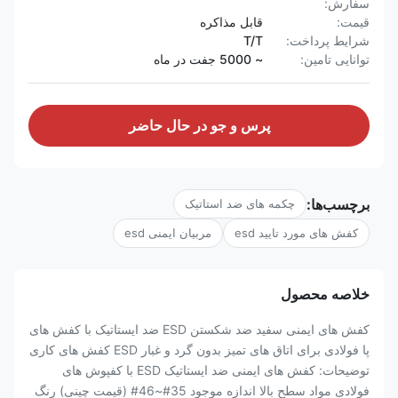
سفارش:
قیمت:
قابل مذاکره
شرایط پرداخت:
T/T
توانایی تامین:
~ 5000 جفت در ماه
پرس و جو در حال حاضر
برچسب‌ها:
چکمه های ضد استاتیک
کفش های مورد تایید esd
مربیان ایمنی esd
خلاصه محصول
کفش های ایمنی سفید ضد شکستن ESD ضد ایستاتیک با کفش های
پا فولادی برای اتاق های تمیز بدون گرد و غبار ESD کفش های کاری
توضیحات: کفش های ایمنی ضد ایستاتیک ESD با کفپوش های
فولادی مواد سطح بالا اندازه موجود 35#~46# (قیمت چینی) رنگ