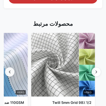
محصولات مرتبط
VIDEO
VIDEO
1/2 Twill 5mm Grid 98٪
110GSM ض