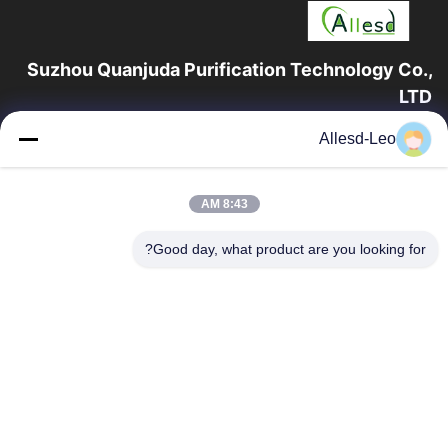
Suzhou Quanjuda Purification Technology Co.,
LTD
16 سال تجربه، به عنوان یک تولید کننده و صادر کننده پیشرو محصولات
Allesd-Leo
ESD & Cleanroom، ما خط کاملی از تجهیزات و لوازم ESD &
Cleanroom را ارائه می دهیم.
پیوندهای سریع
8:43 AM
صفحه اصلی
محصولات
Good day, what product are you looking for?
درباره ما
تور کارخانه
کنترل کیفیت
با ما تماس بگیرید
درخواست نقل قول
تماس با ما
0086-512-65883749
0086-512-66190772