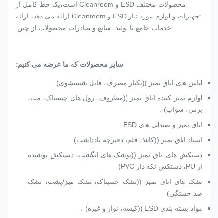
محصولات مختلف ESD و Cleanroom است،یک خط کامل از
تجهیزات و لوازم مورد نیاز ESD و Cleanroom ارائه می دهد، ارائه
خدمات جامع با تولید، منابع و صادرات محصولات از چین.
سایر محصولات که ما عرضه می کنیم:
لباس های اتاق تمیز ((یکبار مصرف، قابل شستشوی)
لوازم تمیز کننده اتاق تمیز ((مظروف، رول های چسبناک، مپ،
برس، سواب) ،
اتاق تمیز و صندلی های ESD
اسناد اتاق تمیز ((کاغذ، قلم، دفترچه یادداشت)
دستکش های اتاق تمیز ((پوشک های انگشت، دستکش پوشیده
از PU، دستکش تکه دار PVC)
تشک های اتاق تمیز ((تشک چسبناک، تشک میز/پشت، تشک
ضد خستگی)
مواد بسته بندی ESD ((کیسه، نوار و غیره) ،