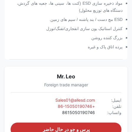
مواد ذخیره سازی ESD (کنت ها، سینی ها، جعبه های گردش،
دستگاه های توزیع محلول)
ESD مچ دست / بند پاشنه / سیم های زمین.
کنترل استاتیک یون سازی انفجاری/تفنگ/نوزل
بزرگ کننده روشن
پرده اتاق پاک و غیره
Mr. Leo
Foreign trade manager
ایمیل:
Sales01@allesd.com
تلفن:
+86-15050190746
واتساپ:
8615050190746
پرس و جو در حال حاضر