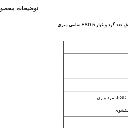
توضیحات محصو
ستشوی