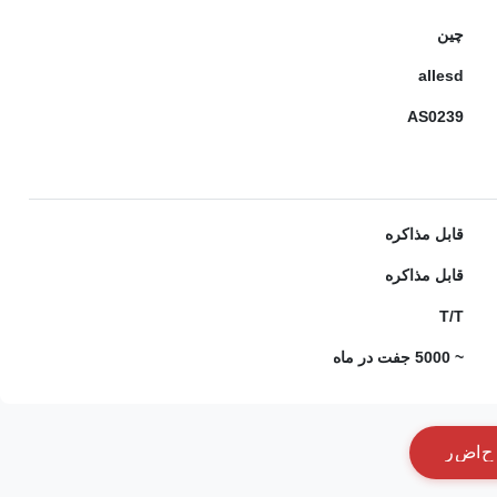
چین
allesd
AS0239
قابل مذاکره
قابل مذاکره
T/T
~ 5000 جفت در ماه
ح
ا
ض
ر