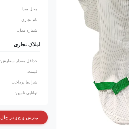
محل مبدا:
نام تجاری:
شماره مدل:
املاک تجاری
حداقل مقدار سفارش:
قیمت:
شرایط پرداخت:
توانایی تامین:
پ
ر
س
و
ج
و
د
ر
ح
ا
ل