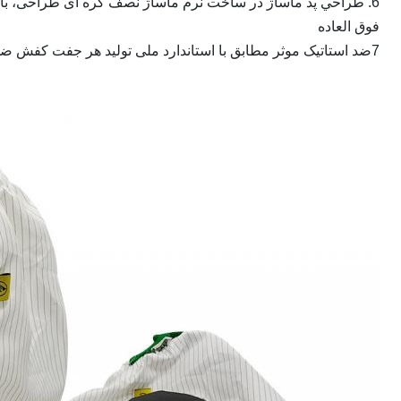
6. طراحي پد ماساژ در ساخت نرم ماساژ نصف کره ای طراحی، بازی و یک خاص ضد خستگی اثر، روح داشته باشید، زندگی بیشتر است
فوق العاده
7ضد استاتیک موثر مطابق با استاندارد ملی تولید هر جفت کفش ضد استاتیک، مقاومت 10e6-10e9Ω، بار های استاتیک تخلیه موثر.