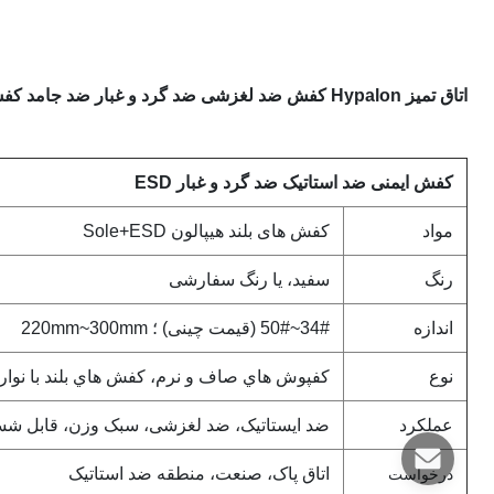
اتاق تمیز Hypalon کفش ضد لغزشی ضد گرد و غبار ضد جامد کفش ضد گرد و غبار ESD 5 سانتی متری
کفش ایمنی ضد استاتیک ضد گرد و غبار ESD
مواد
کفش های بلند هیپالون Sole+ESD
رنگ
سفید، یا رنگ سفارشی
اندازه
34#~50# (قیمت چینی) ؛ 220mm~300mm
نوع
کفپوش هاي صاف و نرم، کفش هاي بلند با نوار ESD، مرد و زن
عملکرد
ضد ایستاتیک، ضد لغزشی، سبک وزن، قابل ش
اتاق پاک، صنعت، منطقه ضد استاتیک
درخواست