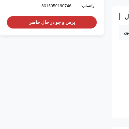
واتساپ:
8615050190746
ل
پرس و جو در حال حاضر
ون