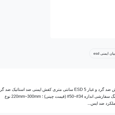
ان ایمنی esd
اتاق تمیز Hypalon کفش ضد لغزشی ضد گرد و غبار ضد جامد کفش ضد گرد و غبار ESD 5 سانتی متری کفش ایمنی ضد استاتیک ض
غبار ESD مواد کفش های بلند هیپالون Sole+ESD رنگ سفید، یا رنگ سفارشی اندازه 34#~50# (قیمت چینی) ؛ 220mm~300mm نوع