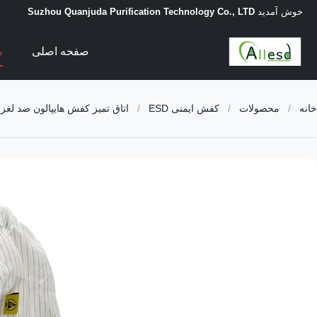
خوش آمدید
Suzhou Quanjuda Purification Technology Co., LTD
صفحه اصلی
م
خانه
/
محصولات
/
کفش ایمنی ESD
/
اتاق تمیز کفش هایپالون ضد لغزش ضد ا