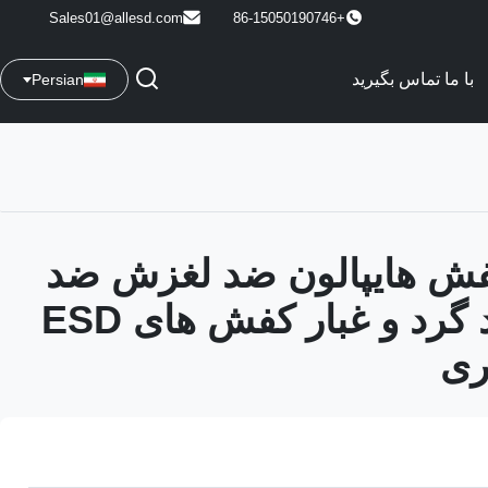
Sales01@allesd.com
+86-15050190746
با ما تماس بگیرید
Persian
کفش هایپالون ضد لغزش ضد
استاتیک ضد گرد و غبار کفش های ESD