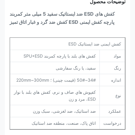
توضیحات محصول
کفش های ESD ضد ایستاتیک سفید 5 میلی متر کمربند
پارچه کفش ایمنی ESD کفش ضد گرد و غبار اتاق تمیز
کفش ایمنی ضد ایستاتیک ESD
مواد
کفش های بلند با پارچه کمربند SPU+ESD
رنگ
سفید، یا رنگ سفارشی
اندازه
34#~50# (قیمت چینی) ؛ 220mm~300mm
کفپوش هاي صاف و نرم، کفش هاي بلند با نوار
نوع
ESD، مرد و زن
عملکرد
ضد استاتیک، ضد لغزشی، سبک وزن
درخواست
اتاق پاک، صنعت، منطقه ضد استاتیک