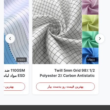
VIDEO
VIDEO
1/2 Twill 5mm Grid 98٪
110GSM ض
Polyester 2٪ Carbon Antistatic
ESD مواد لباس
Clothing
بهترین قیمت رو بدست بیار
بهترین قیم