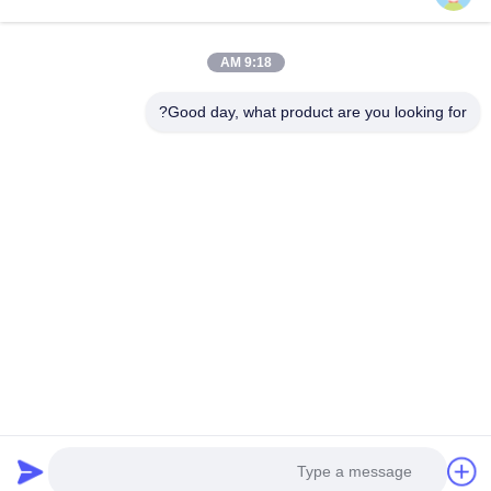
ESD & Cleanroom، ما خط کاملی از تجهیزات و لوازم ESD &
Cleanroom را ارائه می دهیم.
پیوندهای سریع
9:18 AM
صفحه اصلی
محصولات
Good day, what product are you looking for?
درباره ما
تور کارخانه
کنترل کیفیت
با ما تماس بگیرید
درخواست نقل قول
تماس با ما
0086-512-65883749
0086-512-66190772
Sales01@allesd.com
حقوق چاپ © 2018-2026 Suzhou Quanjuda Purification Technology Co.,
LTD. تمام حقوق محفوظ است