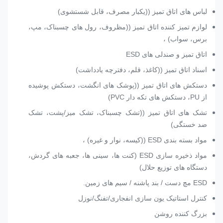
لباس های اتاق تمیز ((یکبار مصرف، قابل شستشوی)
لوازم تمیز کننده اتاق تمیز ((مظروف، رول های چسبناک، مپ،
برس، سواب) ،
اتاق تمیز و صندلی های ESD
اسناد اتاق تمیز ((کاغذ، قلم، دفترچه یادداشت)
دستکش های اتاق تمیز ((پوشک های انگشت، دستکش پوشیده
از PU، دستکش های تکه دار PVC)
تشک های اتاق تمیز ((تشک چسبناک، تشک میز/پشت، تشک
ضد خستگی)
مواد بسته بندی ESD ((کیسه، نوار و غیره) ،
مواد ذخیره سازی ESD (کنت ها، سینی ها، جعبه های گردش،
دستگاه های توزیع حلال)
ESD مچ دست / بند پاشنه / سیم های زمین.
کنترل استاتیک یون سازی انفجاری/تفنگ/نوزل
بزرگ کننده روشن