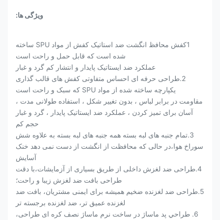
ویژگی ها:
1کفش محافظ انگشت ضد استاتیک کفش از مواد SPU ساخته
شده است که قابل حمل و راحت است
عملکرد ضد ایستاتیک پایدار و انتشار کم گرد و غبار
2.طراحی حرفه ای احساس متفاوتی کفش های قالب گذاری
یکپارچه ساخته شده از مواد SPU که سبک و راحت است
مقاومت در برابر لباس ، بدون تغییر شکل ، استفاده طولانی مدت ،
آسان برای تمیز کردن ، عملکرد ضد ایستاتیک پایدار ، گرد و غبار
حجم کم
3.تمام جنبه های لبه بسته همه جنبه های لبه بسته به علاوه شش
سوراخ هوا،در حالی که محافظت از انگشت از دست نمی دهد خنک
آسایش
4.طراحی ضد لغزش داخلی از طریق بسیاری از آزمایشات،با دقت
طراحی بافت ضد لغزش زیبا و راحت؛
5.طراحی ضد لغزنده ضخیم همیشه برای ایمنی مشتریان، بافت ضد
لغزنده عمیق تر، ضد لغزنده برجسته تر
6. طراحي پد ماساژ در ساخت نرم ماساژ نصف کره ای طراحی،