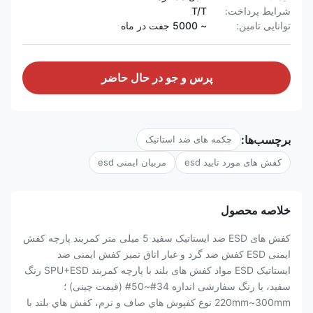
شرایط پرداخت:
T/T
توانایی تامین:
~ 5000 جفت در ماه
پرس و جو در حال حاضر
برچسب‌ها:
چکمه های ضد استاتیک
کفش های مورد تایید esd
مربیان ایمنی esd
خلاصه محصول
کفش های ESD ضد ایستاتیک سفید 5 میلی متر کمربند پارچه کفش
ایمنی ESD کفش ضد گرد و غبار اتاق تمیز کفش ایمنی ضد
ایستاتیک ESD مواد کفش های بلند با پارچه کمربند SPU+ESD رنگ
سفید، یا رنگ سفارشی اندازه 34#~50# (قیمت چینی) ؛
220mm~300mm نوع کفپوش هاي صاف و نرم، کفش هاي بلند با