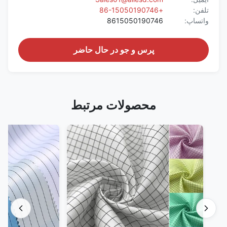
تلفن:
+86-15050190746
واتساپ:
8615050190746
پرس و جو در حال حاضر
محصولات مرتبط