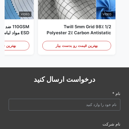
VIDEO
VIDEO
1/2 Twill 5mm Grid 98٪
110GSM ض
Polyester 2٪ Carbon Antistatic
ESD مواد لباس
Clothing
بهترین قیمت رو بدست بیار
بهترین قیم
درخواست ارسال کنید
نام *
نام شرکت