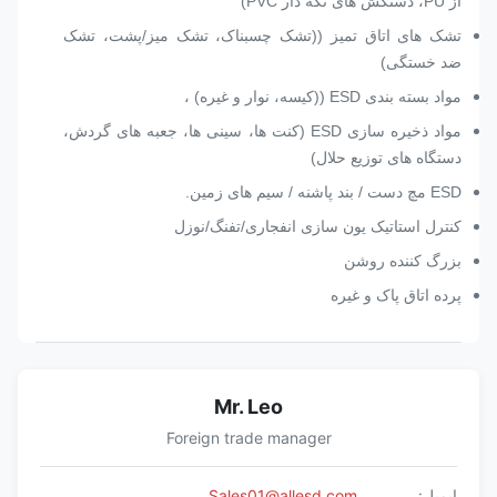
از PU، دستکش های تکه دار PVC)
تشک های اتاق تمیز ((تشک چسبناک، تشک میز/پشت، تشک
ضد خستگی)
مواد بسته بندی ESD ((کیسه، نوار و غیره) ،
مواد ذخیره سازی ESD (کنت ها، سینی ها، جعبه های گردش،
دستگاه های توزیع حلال)
ESD مچ دست / بند پاشنه / سیم های زمین.
کنترل استاتیک یون سازی انفجاری/تفنگ/نوزل
بزرگ کننده روشن
پرده اتاق پاک و غیره
Mr. Leo
Foreign trade manager
ایمیل:
Sales01@allesd.com