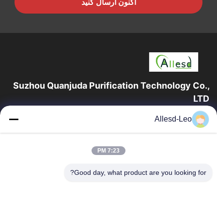
اکنون ارسال کنید
Suzhou Quanjuda Purification Technology Co.,
LTD
16 سال تجربه، به عنوان یک تولید کننده و صادر کننده پیشرو محصولات
Allesd-Leo
ESD & Cleanroom، ما خط کاملی از تجهیزات و لوازم ESD &
Cleanroom را ارائه می دهیم.
پیوندهای سریع
7:23 PM
صفحه اصلی
محصولات
Good day, what product are you looking for?
درباره ما
تور کارخانه
کنترل کیفیت
با ما تماس بگیرید
درخواست نقل قول