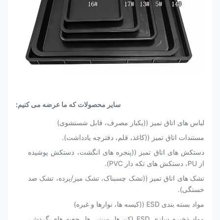
سایر محصولات که ما عرضه می کنیم:
لباس های اتاق تمیز ((یکبار مصرف، قابل شستشوی)
مستندات اتاق تمیز ((کاغذ، قلم، دفترچه یادداشت).
دستکش های اتاق تمیز ((پنجره های انگشت، دستکش پوشیده
از PU، دستکش های تکه دار PVC).
تشک های اتاق تمیز ((تشک چسبناک، تشک میز/پرده، تشک ضد
خستگی).
مواد بسته بندی ESD ((کیسه ها، نوارها و غیره)
مواد ذخیره سازی ESD (کن ها، سینی ها، جعبه های گردش،