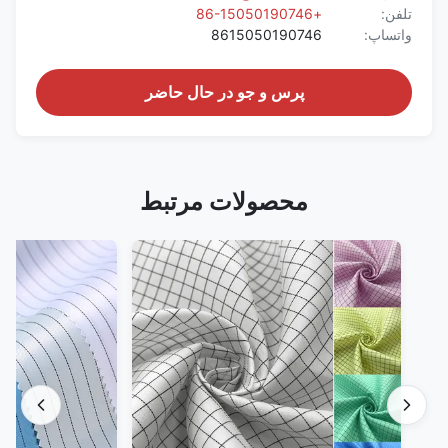
تلفن:
+86-15050190746
واتساپ:
8615050190746
پرس و جو در حال حاضر
محصولات مرتبط