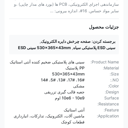
سازماندهی اجزای الکترونیکی، PCB ها (بورد های مدار چاپی) ،و
سایر مواد حساس. 16#، اندازه بیرونی: ...
جزئیات محصول
برجسته کردن:
صفحه چرخش دایره الکترونیک
,
سینی ESD پلاستیکی سیاه
,
530x365x43mm سینی ESD
Product Name:
سینی های پلاستیکی ضخیم کننده آنتی استاتیک
Material:
PP پلاستیک
530x365x43mm
Size:
16#، 17#، 13#، 5#، 14#
NO.:
Color:
مشکی
Design:
جعبه قالب گیری تزریقی
Surface
10e6 - 10e9 اوم
Resistance:
Feature:
آنتی استاتیک
Application:
ماشین آلات، الکترونیک، تدارکات، انبارداری
قطعات کوچک