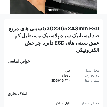
530x365x43mm ESD سینی های مربع
ضد ایستاتیک سیاه پلاستیک مستطیل کم
عمق سینی های ESD دایره چرخش
الکترونیکی
خواص اساسی
محل مبدا:
چین
نام تجاری:
allesd
شماره مدل:
SD3613.#14
املاک تجاری
حداقل مقدار
قابل مذاکره