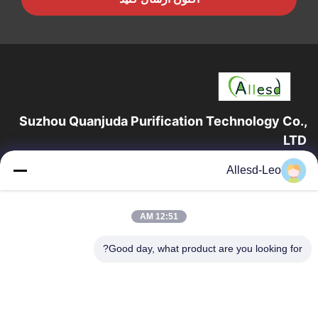
Suzhou Quanjuda Purification Technology Co.,
LTD
16 سال تجربه، به عنوان یک تولید کننده و صادر کننده پیشرو محصولات
Allesd-Leo
ESD & Cleanroom، ما خط کاملی از تجهیزات و لوازم ESD &
Cleanroom را ارائه می دهیم.
پیوندهای سریع
12:51 AM
صفحه اصلی
محصولات
Good day, what product are you looking for?
درباره ما
تور کارخانه
کنترل کیفیت
با ما تماس بگیرید
درخواست نقل قول