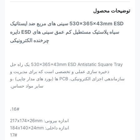
توضیحات محصول
530x365x43mm ESD سینی های مربع ضد ایستاتیک
سیاه پلاستیک مستطیل کم عمق سینی های ESD دایره
چرخنده الکترونیکی
530x365x43mm ESD Antistatic Square Tray یک راه حل
ذخیره سازی عملی و تخصصی است که برای مدیریت و
سازماندهی اجزای الکترونیکی، PCB ها (بورد های مدار چاپی) ،و
سایر مواد حساس.
16#،
اندازه بیرونی: 217x174x26mm
اندازه داخلی: 184x140x24mm
17#