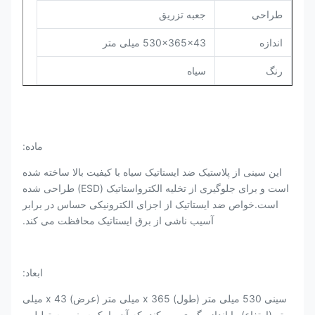
طراحی
جعبه تزریق
اندازه
530x365x43 میلی متر
رنگ
سیاه
ماده:
این سینی از پلاستیک ضد ایستاتیک سیاه با کیفیت بالا ساخته شده
است و برای جلوگیری از تخلیه الکترواستاتیک (ESD) طراحی شده
است.خواص ضد ایستاتیک از اجزای الکترونیکی حساس در برابر
آسیب ناشی از برق ایستاتیک محافظت می کند.
ابعاد:
سینی 530 میلی متر (طول) x 365 میلی متر (عرض) x 43 میلی
متر (ارتفاع) را اندازه گیری می کند، که آن را یک سینی مستطیل و