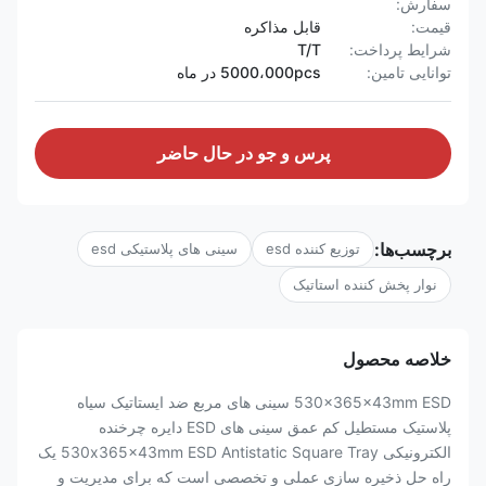
سفارش:
قیمت:
قابل مذاکره
شرایط پرداخت:
T/T
توانایی تامین:
5000،000pcs در ماه
پرس و جو در حال حاضر
برچسب‌ها:
توزیع کننده esd
سینی های پلاستیکی esd
نوار پخش کننده استاتیک
خلاصه محصول
530x365x43mm ESD سینی های مربع ضد ایستاتیک سیاه
پلاستیک مستطیل کم عمق سینی های ESD دایره چرخنده
الکترونیکی 530x365x43mm ESD Antistatic Square Tray یک
راه حل ذخیره سازی عملی و تخصصی است که برای مدیریت و