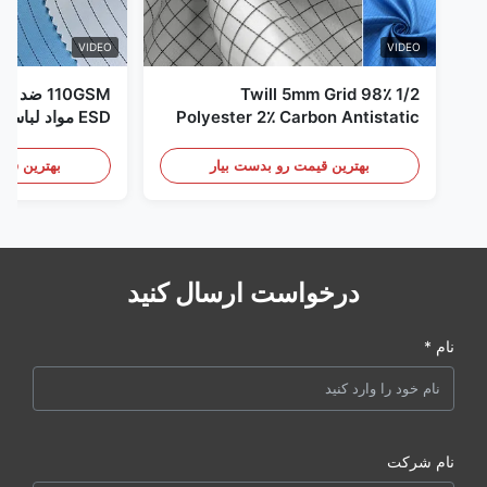
VIDEO
VIDEO
1/2 Twill 5mm Grid 98٪
110GSM ض
Polyester 2٪ Carbon Antistatic
ESD مواد لباس
Clothing
بهترین قیمت رو بدست بیار
بهترین قیم
درخواست ارسال کنید
نام *
نام شرکت