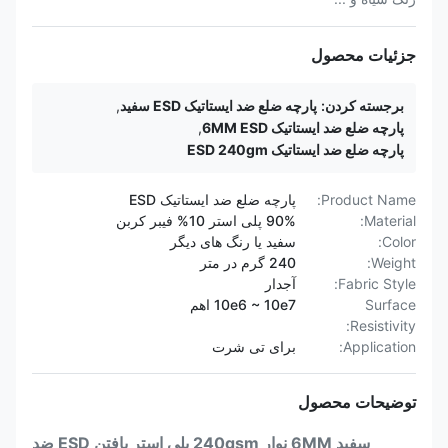
جزئیات محصول
برجسته کردن:
پارچه ضلع ضد ایستاتیک ESD سفید
,
پارچه ضلع ضد ایستاتیک 6MM ESD
,
پارچه ضلع ضد ایستاتیک ESD 240gm
Product Name:
پارچه ضلع ضد ایستاتیک ESD
Material:
90% پلی استر 10% فیبر کربن
Color:
سفید یا رنگ های دیگر
Weight:
240 گرم در متر
Fabric Style:
آجدار
Surface
10e6 ~ 10e7 اهم
Resistivity:
Application:
برای تی شرت
توضیحات محصول
سفید 6MM نوار 240gsm پلی استر بافتن ESD ضد