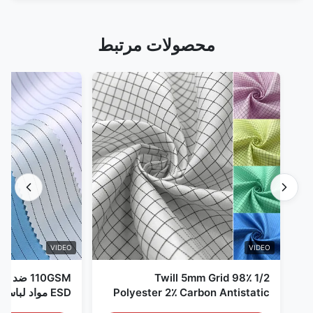
محصولات مرتبط
VIDEO
VIDEO
1/2 Twill 5mm Grid 98٪
110GSM ض
Polyester 2٪ Carbon Antistatic
ESD مواد لباس
Clothing