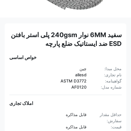
سفید 6MM نوار 240gsm پلی استر بافتن
ESD ضد ایستاتیک ضلع پارچه
خواص اساسی
محل مبدا:
چین
نام تجاری:
allesd
گواهینامه:
ASTM D3772
شماره مدل:
AF0120
املاک تجاری
حداقل مقدار
قابل مذاکره
سفارش:
قیمت:
قابل مذاکره