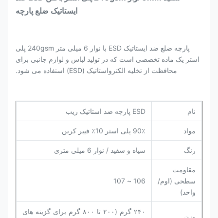
ایستاتیک ضلع پارچه
پارچه ضلع ضد ایستاتیک ESD با نوار 6 میلی متر 240gsm پلی
استر یک ماده تخصصی است که در تولید لباس و لوازم جانبی برای
محافظت از تخلیه الکترواستاتیک (ESD) استفاده می شود.
نام
ESD پارچه ضد استاتیک ریب
مواد
90٪ پلی استر 10٪ فیبر کربن
رنگ
سیاه و سفید / نوار 6 میلی متری
مقاومت
سطحی (اوم/
106 ~ 107
واحد)
۲۴۰ گرم (۲۰۰ تا ۸۰۰ گرم برای گزینه های
وزن