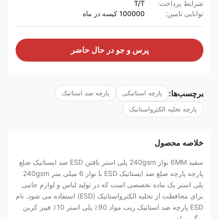
شرایط پرداخت:
T/T
توانایی تامین:
100000 کیسه در ماه
پرس و جو در حال حاضر
برچسب‌ها:
پارچه استاتیکی
پارچه ضد استاتیک
پارچه تخلیه الکترواستاتیک
خلاصه محصول
سفید 6MM نوار 240gsm پلی استر بافتن ESD ضد ایستاتیک ضلع
پارچه پارچه ضلع ضد ایستاتیک ESD با نوار 6 میلی متر 240gsm
پلی استر یک ماده تخصصی است که در تولید لباس و لوازم جانبی
برای محافظت از تخلیه الکترواستاتیک (ESD) استفاده می شود. نام
ESD پارچه ضد استاتیک ریب مواد 90٪ پلی استر 10٪ فیبر کربن
رنگ سیاه و ...