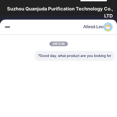
Suzhou Quanjuda Purification Technology Co.,
LTD
16 سال تجربه، به عنوان یک تولید کننده و صادر کننده پیشرو محصولات
Allesd-Leo
ESD & Cleanroom، ما خط کاملی از تجهیزات و لوازم ESD &
Cleanroom را ارائه می دهیم.
پیوندهای سریع
5:06 AM
صفحه اصلی
محصولات
Good day, what product are you looking for?
درباره ما
تور کارخانه
کنترل کیفیت
با ما تماس بگیرید
درخواست نقل قول
تماس با ما
0086-512-65883749
0086-512-66190772
Sales01@allesd.com