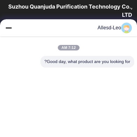
Suzhou Quanjuda Purification Technology Co.,
LTD
16 سال تجربه، به عنوان یک تولید کننده و صادر کننده پیشرو محصولات
Allesd-Leo
ESD & Cleanroom، ما خط کاملی از تجهیزات و لوازم ESD &
Cleanroom را ارائه می دهیم.
پیوندهای سریع
7:12 AM
صفحه اصلی
محصولات
Good day, what product are you looking for?
درباره ما
تور کارخانه
کنترل کیفیت
با ما تماس بگیرید
درخواست نقل قول
تماس با ما
0086-512-65883749
0086-512-66190772
Sales01@allesd.com