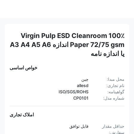
100٪ Virgin Pulp ESD Cleanroom
Paper 72/75 gsm اندازه A3 A4 A5 A6
یا اندازه نامه
خواص اساسی
محل مبدا:
چین
نام تجاری:
allesd
گواهینامه:
ISO/SGS/ROHS
شماره مدل:
CP0101
املاک تجاری
حداقل مقدار
قابل توافق
سفارش: