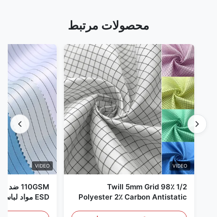
محصولات مرتبط
VIDEO
VIDEO
1/2 Twill 5mm Grid 98٪
110GSM ض
Polyester 2٪ Carbon Antistatic
ESD مواد لباس
Clothing