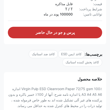
قیمت:
قابل مذاکره
شرایط پرداخت:
T / T
توانایی تامین:
100000 پوند در ماه
پرس و جو در حال حاضر
برچسب‌ها:
کاغذ ایمن ESD
کاغذ ضد استاتیک
کاغذ پخش کننده استاتیک
خلاصه محصول
100٪ Virgin Pulp ESD Cleanroom Paper 72/75 gsm اندازه
A3 A4 A5 A6 یا اندازه نامه شرح: آنها از 100٪ خمیر باکره و بدون
پرکننده های غیر آلی تشکیل شده اند به طور خاص فرموله شده ،
تولید ذرات را در محیط های کنترل شده به حداقل می رساند.