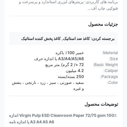
برنامه های کاربردی: پرینترهای لیزری استاندارد و پرسرعت و
فتوکپی چاپ آف...
جزئیات محصول
برجسته کردن:
کاغذ ضد استاتیک
,
کاغذ پخش کننده استاتیک
Material:
خمیر 100٪ باکره
Size:
A3/A4/A5/A6 یا اندازه حرف
Basic Weight:
72 +/ 2 گرم/ متر مربع
Caliper:
4.2 میلیون
Package:
250 بسته/بسته
Color:
سفید ، صورتی ، سبز ، زرد ، نارنجی ، بنفش
و غیره
توضیحات محصول
100٪ Virgin Pulp ESD Cleanroom Paper 72/75 gsm اندازه
A3 A4 A5 A6 یا اندازه نامه