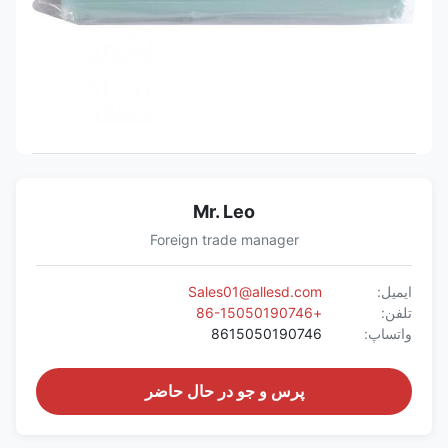
Mr. Leo
Foreign trade manager
ایمیل:
Sales01@allesd.com
تلفن:
+86-15050190746
واتساپ:
8615050190746
پرس و جو در حال حاضر