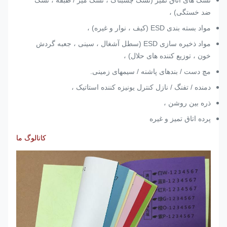
تشک های اتاق تمیز (تشک چسبناک ، تشک میز / طبقه ، تشک
ضد خستگی) ،
مواد بسته بندی ESD (کیف ، نوار و غیره) ،
مواد ذخیره سازی ESD (سطل آشغال ، سینی ، جعبه گردش
خون ، توزیع کننده های حلال) ،
مچ دست / بندهای پاشنه / سیمهای زمینی.
دمنده / تفنگ / نازل کنترل یونیزه کننده استاتیک ،
ذره بین روشن ،
پرده اتاق تمیز و غیره
کاتالوگ ما