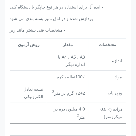
- ایده آل برای استفاده در هر نوع چاپگر یا دستگاه کپی
- پردازش شده و در اتاق تمیز بسته بندی می شود
- مشخصات فنی بیشتر مانند زیر
مشخصات
مقدار
روش آزمون
A4 ، A5 ، A3 یا
اندازه
اندازه دیگر
مواد
100٪
تفاله باکره
تست تعادل
2
وزن پایه
2 گرم در متر
+
72
الکترونیکی
4.0 میلیون ذره در
ذرات (> 0.5
2
میکرومتر)
متر