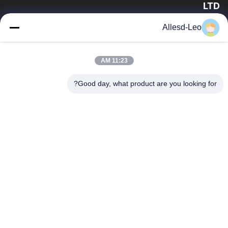
LTD
16 سال تجربه، به عنوان یک تولید کننده و صادر کننده پیشرو محصولات
Allesd-Leo
ESD & Cleanroom، ما خط کاملی از تجهیزات و لوازم ESD &
Cleanroom را ارائه می دهیم.
پیوندهای سریع
11:23 AM
صفحه اصلی
محصولات
Good day, what product are you looking for?
درباره ما
تور کارخانه
کنترل کیفیت
با ما تماس بگیرید
درخواست نقل قول
تماس با ما
0086-512-65883749
0086-512-66190772
Sales01@allesd.com