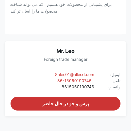
برای پشتیبانی از محصولات خود هستیم ، که می تواند شناخت
محصولات ما را آسان تر کند.
Mr. Leo
Foreign trade manager
ایمیل:
Sales01@allesd.com
تلفن:
+86-15050190746
واتساپ:
8615050190746
پرس و جو در حال حاضر