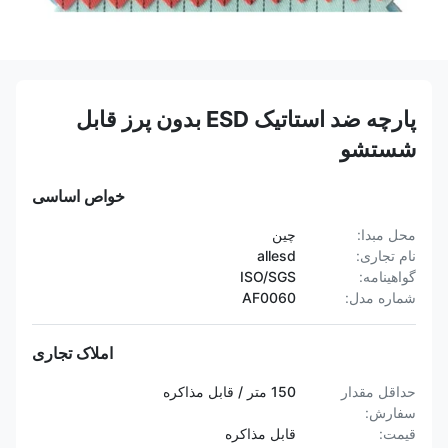
پارچه ضد استاتیک ESD بدون پرز قابل
شستشو
خواص اساسی
محل مبدا:
چین
نام تجاری:
allesd
گواهینامه:
ISO/SGS
شماره مدل:
AF0060
املاک تجاری
حداقل مقدار
150 متر / قابل مذاکره
سفارش:
قیمت:
قابل مذاکره