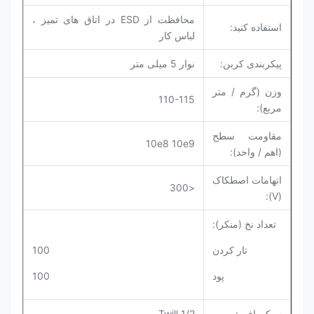
محافظت از ESD در اتاق های تمیز ،
استفاده کنید:
لباس کار
پیکربندی کربن:
نوار 5 میلی متر
وزن (گرم / متر
110-115
مربع):
مقاومت سطح
10e8 10e9
(اهم / واحد):
اتهامات اصطکاک
<300
(V):
تعداد نخ (منکر):
تار کردن
100
پود
100
سبک بافت:
Twill 1/2