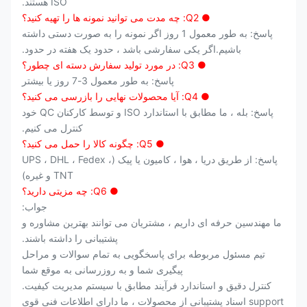
ISO هستند.
● Q2: چه مدت می توانید نمونه ها را تهیه کنید؟
پاسخ: به طور معمول 1 روز اگر نمونه را به صورت دستی داشته
باشیم.اگر یکی سفارشی باشد ، حدود یک هفته در حدود.
● Q3: در مورد تولید سفارش دسته ای چطور؟
پاسخ: به طور معمول 3-7 روز یا بیشتر
● Q4: آیا محصولات نهایی را بازرسی می کنید؟
پاسخ: بله ، ما مطابق با استاندارد ISO و توسط کارکنان QC خود
کنترل می کنیم.
● Q5: چگونه کالا را حمل می کنید؟
پاسخ: از طریق دریا ، هوا ، کامیون یا پیک (UPS ، DHL ، Fedex ،
TNT و غیره)
● Q6: چه مزیتی دارید؟
جواب:
ما مهندسین حرفه ای داریم ، مشتریان می توانند بهترین مشاوره و
پشتیبانی را داشته باشند.
تیم مسئول مربوطه برای پاسخگویی به تمام سوالات و مراحل
پیگیری شما و به روزرسانی به موقع شما
کنترل دقیق و استاندارد فرآیند مطابق با سیستم مدیریت کیفیت.
support اسناد پشتیبانی از محصولات ، ما دارای اطلاعات فنی قوی