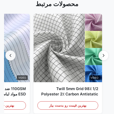
محصولات مرتبط
VIDEO
VIDEO
1/2 Twill 5mm Grid 98٪
110GSM ض
Polyester 2٪ Carbon Antistatic
ESD مواد لباس
Clothing
بهترین قیمت رو بدست بیار
بهترین قیم