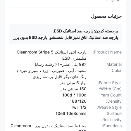
جزئیات محصول
برجسته کردن:
پارچه ضد استاتیک ESD
,
پارچه ضد استاتیک اتاق تمیز قابل شستشو
,
پارچه ESD بدون پرز
Product Name:
پارچه آنتی استاتیک Cleanroom Stripe 5
میلیمتری ESD
Material:
99٪ پلی استر+1٪ رشته رسانا
Color:
سفید ، آبی ، صورتی ، زرد ، سبز و غیره /
رنگ های دیگر قابل برنامه ریزی
Fabric Style:
نوار 5 میلی متر
Width (Cm):
150 سانتی متر
100d * 100d
Yarn Count:
120*188
Density:
Twill 1/2
Weave Style:
10e6 10e8ohms
Surface
Resistivity:
Functions:
محافظ ضد استاتیک ، بدون پرز ، Cleanroom