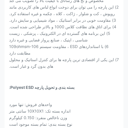
مخصوص و نخ های رسانای با کیفیت بالا را تصویب می کند
2) این پارچه را می توان برای دوخت انواع لباس های کاربردی مانند
روپوش ، کت و شلوار ، ژاکت ، کلاه ، چکمه و غیره استفاده کرد.
3) مقاومت خوبی در برابر استاتیک ، مواد شیمیایی و سایش دارد.
4) برای اتاق های نظافت کلاس 1000 و بالاتر طراحی شده است.
5) این برنامه های گسترده ای در الکترونیک ، پزشکی ، زیست
شناسی ، اپتیک ، صنایع پرواز فضایی و غیره دارد
6) با استانداردهای ESD ، مقاومت سیستم 106-109ohmsm
مطابقت دارد
7) این یکی از اقتصادی ترین پارچه ها برای کنترل استاتیک و محلول
های بدون گرد و غبار است.
بسته بندی و تحویل پارچه Polyest ESD:
واحدهای فروش: تنها مورد
اندازه بسته تک: 10X10X1 سانتی متر
وزن ناخالص منفرد: 0.150 کیلوگرم
نوع بسته بندی: تمام بسته موجود است