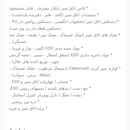
* لباس اتاق تمیز (یکبار مصرف ، قابل شستشو)
* مستندات اتاق تمیز (کاغذ ، قلم ، دفترچه یادداشت) ،
* دستکش اتاق تمیز (تختخواب انگشتی ، دستکش روکش دار PU ،
دستکش نقطه دار پی وی سی)
* تشک های اتاق تمیز (تشک چسبناک ، تشک میز / طبقه ، تشک ضد
خستگی) ،
* مواد بسته بندی ESD (کیف ، نوار و غیره) ،
* مواد ذخیره سازی ESD (سطل آشغال ، سینی ، جعبه گردش
خون ، توزیع کننده های حلال) ،
* لوازم تمیز کردن Cleanroom (دستمال مرطوب ، غلتک چسبناک ،
Mops ، برس ، سواب) ،
* صندلی / چهارپایه اتاق تمیز و ESD ،
* مچ دست / بندهای پاشنه / سیمهای زمینی ESD.
* دمنده / تفنگ / نازل یونیزان كنترل استاتیک ،
* ذره بین روشن ،
* پرده اتاق تمیز و غیره
درباره ما: