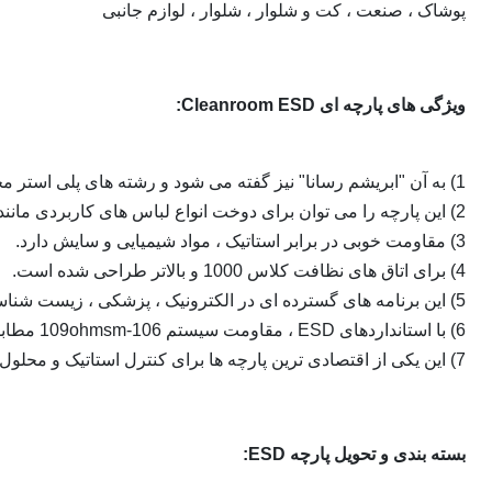
پوشاک ، صنعت ، کت و شلوار ، شلوار ، لوازم جانبی
ویژگی های پارچه ای Cleanroom ESD:
1) به آن "ابریشم رسانا" نیز گفته می شود و رشته های پلی استر مخصوص و نخ های رسانای با کیفیت بالا را تصویب می کند
2) این پارچه را می توان برای دوخت انواع لباس های کاربردی مانند روپوش ، کت و شلوار ، ژاکت ، کلاه ، چکمه و غیره استفاده کرد.
3) مقاومت خوبی در برابر استاتیک ، مواد شیمیایی و سایش دارد.
4) برای اتاق های نظافت کلاس 1000 و بالاتر طراحی شده است.
5) این برنامه های گسترده ای در الکترونیک ، پزشکی ، زیست شناسی ، اپتیک ، صنایع پرواز فضایی و غیره دارد
6) با استانداردهای ESD ، مقاومت سیستم 106-109ohmsm مطابقت دارد
7) این یکی از اقتصادی ترین پارچه ها برای کنترل استاتیک و محلول های بدون گرد و غبار است.
بسته بندی و تحویل پارچه ESD: