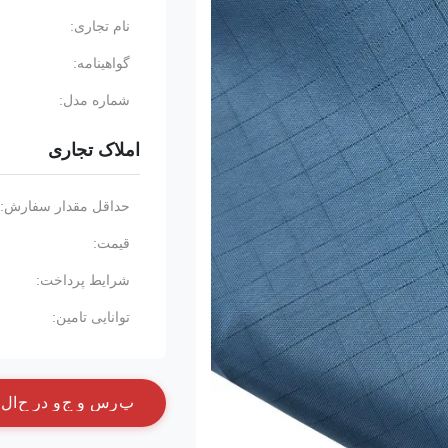
نام تجاری:
گواهینامه:
شماره مدل:
املاک تجاری
حداقل مقدار سفارش:
قیمت:
شرایط پرداخت:
توانایی تامین:
پ
ر
س
و
ج
و
د
ر
ح
ا
ل