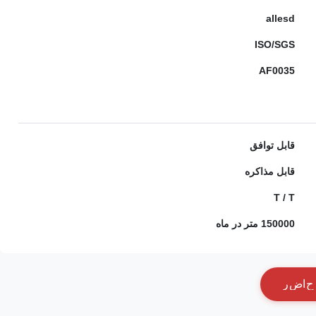
allesd
ISO/SGS
AF0035
قابل توافق
قابل مذاکره
T / T
150000 متر در ماه
ح
ا
ض
ر