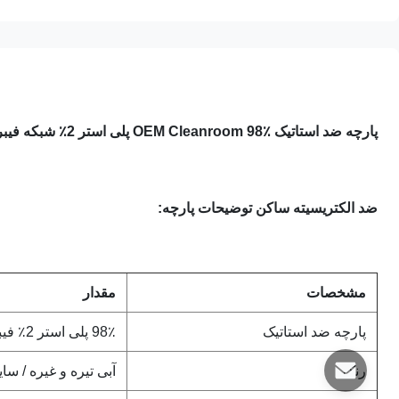
پارچه ضد استاتیک OEM Cleanroom 98٪ پلی استر 2٪ شبکه فیبر کربن ساده 5 میلی متر پارچه ضد استاتیک ESD
ضد الکتریسیته ساکن
توضیحات پارچه:
مشخصات
مقدار
پارچه ضد استاتیک
98٪ پلی استر 2٪ فیبر کربن
رنگ
آبی تیره و غیره / سا