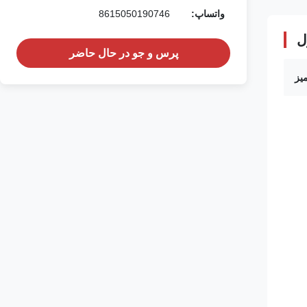
واتساپ:
8615050190746
ل
پرس و جو در حال حاضر
میز