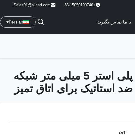
Sales01@allesd.com
+86-15050190746
با ما تماس بگیرید
Persian
الیاف کربن پلی استر 5 میلی متر شبکه
چین