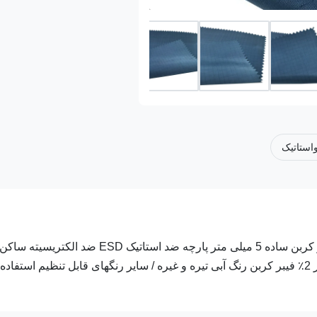
واستاتیک
پارچه ضد استاتیک OEM Cleanroom 98٪ پلی استر 2٪ شبکه فیبر کربن ساده 5 میلی متر پارچه ضد استاتیک ESD ضد الکتریسیته ساکن
توضیحات پارچه: مشخصات مقدار پارچه ضد استاتیک 98٪ پلی استر 2٪ فیبر کربن رنگ آبی تیره و غیره / سایر رنگهای قابل تنظیم استف