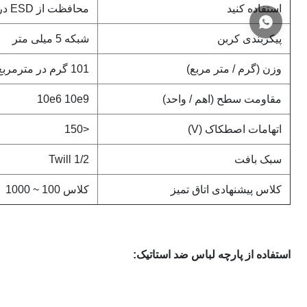
استفاده کنید
محافظت از ESD در اتاق تمیز
پیکربندی کربن
شبکه 5 میلی متر
وزن (گرم / متر مربع)
101 گرم در مترمربع
مقاومت سطح (اهم / واحد)
10e6 10e9
اتهامات اصطکاک (V)
<150
سبک بافت
Twill 1/2
کلاس پیشنهادی اتاق تمیز
کلاس 100 ~ 1000
استفاده از پارچه لباس ضد استاتیک: