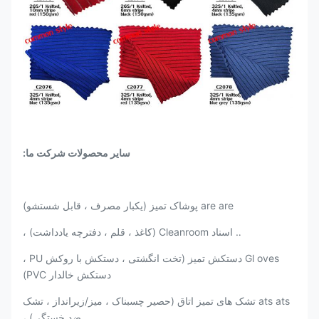
سایر محصولات شرکت ما:
are are پوشاک تمیز (یکبار مصرف ، قابل شستشو)
‥ اسناد Cleanroom (کاغذ ، قلم ، دفترچه یادداشت) ،
Gl oves دستکش تمیز (تخت انگشتی ، دستکش با روکش PU ،
دستکش خالدار PVC)
ats ats تشک های تمیز اتاق (حصیر چسبناک ، میز/زیرانداز ، تشک
ضد خستگی) ،