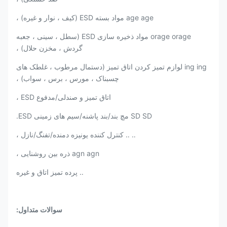
age age مواد بسته ESD (کیف ، نوار و غیره) ،
orage orage مواد ذخیره سازی ESD (سطل ، سینی ، جعبه
گردش ، مخزن حلال) ،
ing ing لوازم تمیز کردن اتاق تمیز (دستمال مرطوب ، غلطک های
چسبناک ، مورس ، برس ، سواب) ،
اتاق تمیز و صندلی/مدفوع ESD ،
SD SD مچ بند/بند پاشنه/سیم های زمینی ESD.
‥ ‥ کنترل کننده یونیزه دمنده/تفنگ/نازل ،
agn agn ذره بین روشنایی ،
‥ پرده تمیز اتاق و غیره
سوالات متداول: