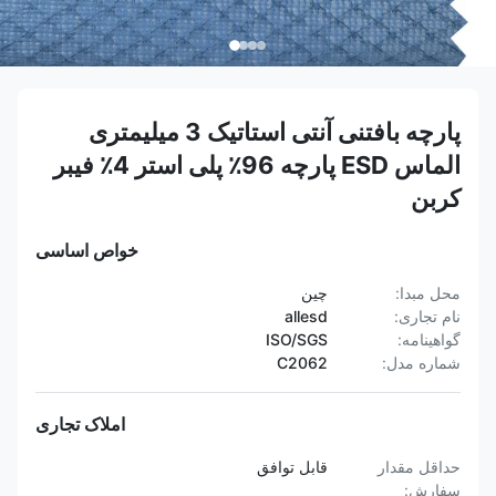
پارچه بافتنی آنتی استاتیک 3 میلیمتری
الماس ESD پارچه 96٪ پلی استر 4٪ فیبر
کربن
خواص اساسی
محل مبدا:
چین
نام تجاری:
allesd
گواهینامه:
ISO/SGS
شماره مدل:
C2062
املاک تجاری
حداقل مقدار
قابل توافق
سفارش: