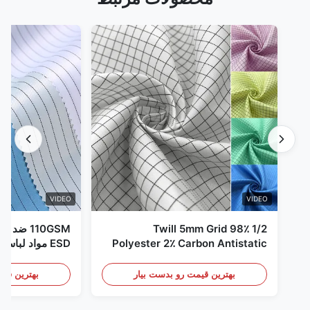
VIDEO
VIDEO
1/2 Twill 5mm Grid 98٪
110GSM ض
Polyester 2٪ Carbon Antistatic
ESD مواد لباس
Clothing
بهترین قیمت رو بدست بیار
بهترین قیم