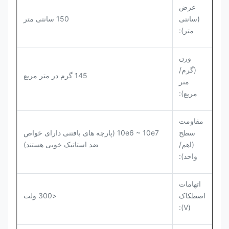
عرض
(سانتی
150 سانتی متر
متر):
وزن
(گرم/
145 گرم در متر مربع
متر
مربع):
مقاومت
سطح
10e6 ~ 10e7 (پارچه های بافتنی دارای خواص
(اهم/
ضد استاتیک خوبی هستند)
واحد):
اتهامات
اصطکاک
<300 ولت
(V):