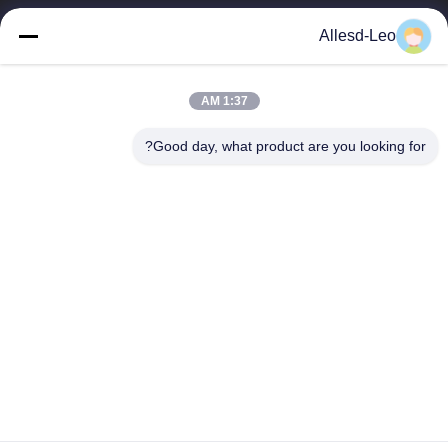
16 سال تجربه، به عنوان یک تولید کننده و صادر کننده پیشرو محصولات
Allesd-Leo
ESD & Cleanroom، ما خط کاملی از تجهیزات و لوازم ESD &
Cleanroom را ارائه می دهیم.
پیوندهای سریع
1:37 AM
صفحه اصلی
محصولات
Good day, what product are you looking for?
درباره ما
تور کارخانه
کنترل کیفیت
با ما تماس بگیرید
درخواست نقل قول
تماس با ما
0086-512-65883749
0086-512-66190772
Sales01@allesd.com
حقوق چاپ © 2018-2026 Suzhou Quanjuda Purification Technology Co.,