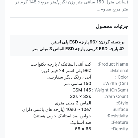
(سانتی متر): 150 سانتی متر وزن (گرم/متر مربع): 145 گرم در
متر مربع مقاوم...
جزئیات محصول
برجسته کردن:
96٪ پارچه ESD پلی استر
,
4٪ پارچه ESD کربنی
,
پارچه ESD الماس 3 میلی متر
Product Name::
کت آنتی استاتیک / پارچه یکنواخت
Material::
96٪ پلی استر 4٪ فیبر کربن
Color::
آبی ، رنگ دیگر سفارشی
Width (Cm)::
150 سانتی متر
145 GSM
Weight (Gr/Sqm)::
32s × 32s
Yarn Count::
Style::
الماس 3 میلی متری
Surface
10e6 ~ 10e7 (پارچه های بافتنی دارای
Resistivity::
خواص ضد استاتیک خوبی هستند)
Feature::
ضد استاتیک
68 × 68
Density::