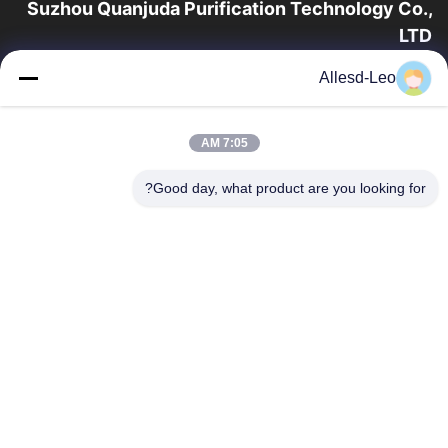
Suzhou Quanjuda Purification Technology Co.,
LTD
16 سال تجربه، به عنوان یک تولید کننده و صادر کننده پیشرو محصولات
Allesd-Leo
ESD & Cleanroom، ما خط کاملی از تجهیزات و لوازم ESD &
Cleanroom را ارائه می دهیم.
پیوندهای سریع
7:05 AM
صفحه اصلی
محصولات
Good day, what product are you looking for?
درباره ما
تور کارخانه
کنترل کیفیت
با ما تماس بگیرید
درخواست نقل قول
تماس با ما
0086-512-65883749
0086-512-66190772
Sales01@allesd.com