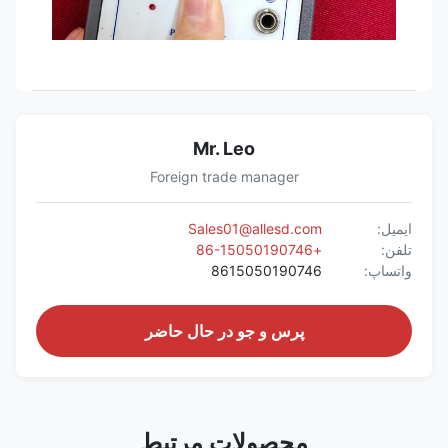
Mr. Leo
Foreign trade manager
ایمیل:
Sales01@allesd.com
تلفن:
+86-15050190746
واتساپ:
8615050190746
پرس و جو در حال حاضر
محصولات مرتبط