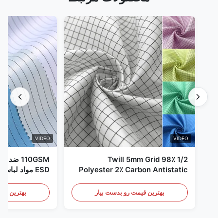
VIDEO
VIDEO
1/2 Twill 5mm Grid 98٪
110GSM ض
Polyester 2٪ Carbon Antistatic
ESD مواد لباس
Clothing
بهترین قیمت رو بدست بیار
بهترین قیم