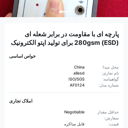
پارچه ای با مقاومت در برابر شعله ای
(ESD) 280gsm برای تولید اپتو الکترونیک
خواص اساسی
محل مبدا:
China
نام تجاری:
allesd
گواهینامه:
ISO/SGS
شماره مدل:
AF0124
املاک تجاری
حداقل مقدار
Negotiable
سفارش:
قیمت:
قابل مذاکره