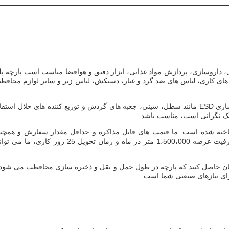
ند پزشکی، داروسازی، پردازش مواد غذایی، ابزار دقیق و هوافضا مناسب است.پارچه پ
س های کاری، لباس های ضد گرد و غبار، دستکش، لباس زیر و سایر لوازم محافظ
علاوه بر پوشاک، این پارچه ESD همچنین می تواند برای مواد ذخیره سازی ESD مانند سطل، سینی، جعبه های گردش و توزیع کننده های حلال است
ک نگرانی است، مناسب باشد..
ISO  گواهی شده و در چین ساخته شده است. ما قیمت های قابل مذاکره و حداقل مقدار سفارش و همچن
شرایط پرداخت انعطاف پذیر از طریق T / T را ارائه می دهیم. با ظرفیت عرضه 1،500،000 متر در ماه و زمان تحویل 25 روز کاری، 
ان حاصل کنید که پارچه در طول حمل و نقل و ذخیره سازی محافظت می شود.