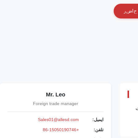
ح
ا
ض
ر
Mr. Leo
Foreign trade manager
ساخت
ایمیل:
Sales01@allesd.com
تلفن:
+86-15050190746