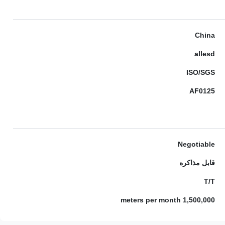
China
allesd
ISO/SGS
AF0125
Negotiable
قابل مذاکره
T/T
1,500,000 meters per month