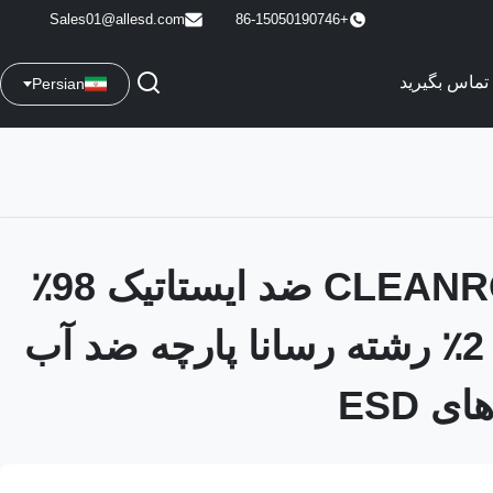
Sales01@allesd.com
+86-15050190746
 تماس بگیرید
Persian
CLEANROOM ESD ضد ایستاتیک 98٪
پلی استر + 2٪ رشته رسانا پارچه ضد آب
 ESD