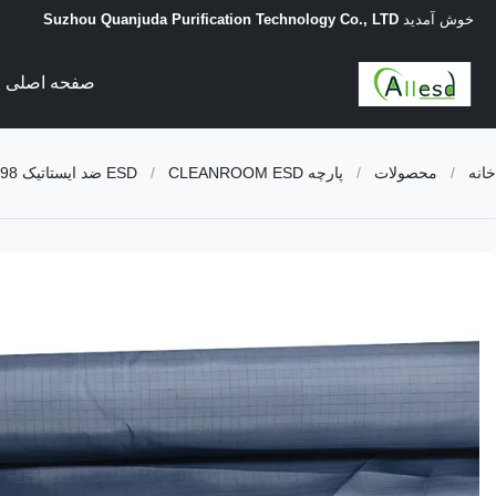
خوش آمدید
Suzhou Quanjuda Purification Technology Co., LTD
صفحه اصلی
خانه
/
محصولات
/
پارچه ESD
CLEANROOM ESD ضد ایستاتیک 98٪ پلی استر + 2٪ رشته رسانا پارچه ضد آب برای لباس های ESD
/