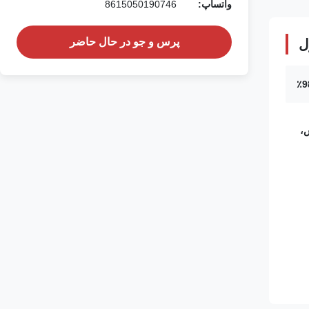
واتساپ:
8615050190746
پرس و جو در حال حاضر
ل
،