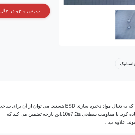
پ
ر
س
و
ج
و
د
ر
ح
ا
ل
واستاتیک
توضیحات محصول: پارچه ESD یک انتخاب عالی برای کسانی است که به دنبال مواد ذخیره سازی ESD هستند. می توان از آن برای 
سطل ها، سینی ها، جعبه های گردش و توزیع کننده های حلال استفاده کرد. با مقاومت سطحی ≤10e7 Ω،این پارچه تضمین می کند که