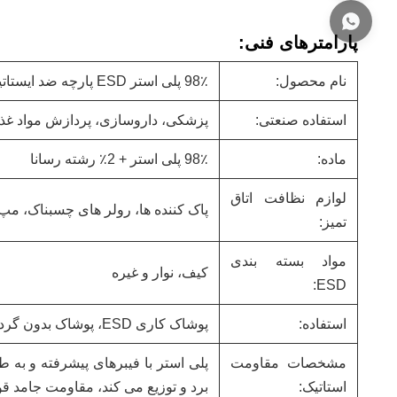
پارامترهای فنی:
نام محصول:
98٪ پلی استر ESD پارچه ضد ایستاتیک ضد آب برای اتاق تمیز لباس با شبکه آبی 5 میلی متر
استفاده صنعتی:
پزشکی، داروسازی، پردازش مواد غذای
ماده:
98٪ پلی استر + 2٪ رشته رسانا
لوازم نظافت اتاق
پاک کننده ها، رولر های چسبناک، مپ
تمیز:
مواد بسته بندی
کیف، نوار و غیره
ESD:
استفاده:
پوشاک کاری ESD، پوشاک بدون گرد و غبار
مشخصات مقاومت
پلی استر با فیبرهای پیشرفته و به ط
استاتیک:
برد و توزیع می کند، مقاومت جامد ق