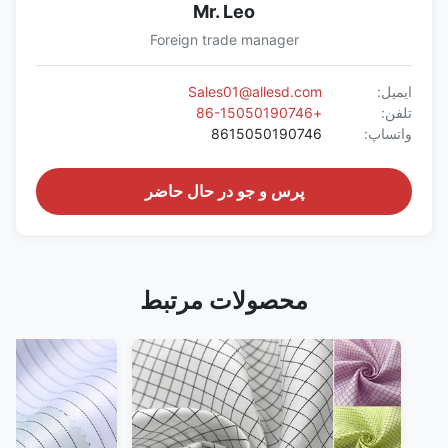
Mr. Leo
Foreign trade manager
ایمیل:
Sales01@allesd.com
تلفن:
+86-15050190746
واتساپ:
8615050190746
پرس و جو در حال حاضر
محصولات مرتبط