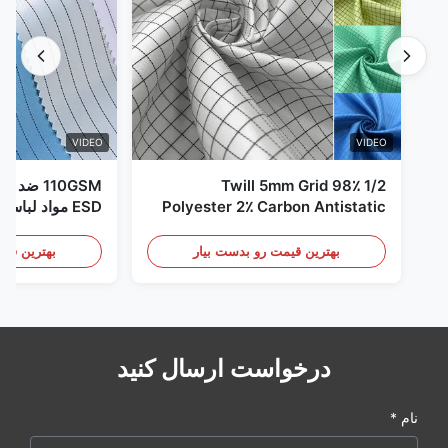
VIDEO
VIDEO
1/2 Twill 5mm Grid 98٪
110GSM ض
Polyester 2٪ Carbon Antistatic
ESD مواد لباس
Clothing
بهترین قیمت رو بدست بیار
بهترین قیم
درخواست ارسال کنید
نام *