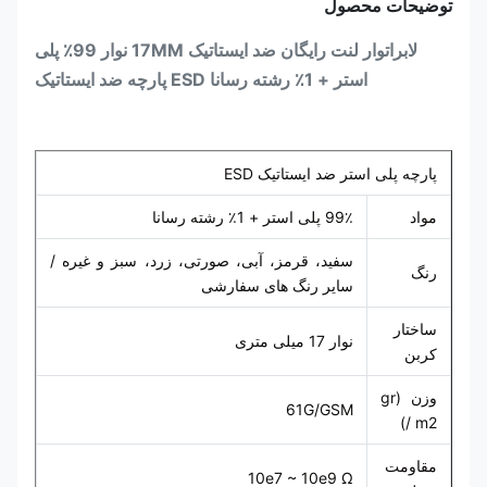
توضیحات محصول
لابراتوار لنت رایگان ضد ایستاتیک 17MM نوار 99٪ پلی
استر + 1٪ رشته رسانا ESD پارچه ضد ایستاتیک
پارچه پلی استر ضد ایستاتیک ESD
مواد
99٪ پلی استر + 1٪ رشته رسانا
سفید، قرمز، آبی، صورتی، زرد، سبز و غیره /
رنگ
سایر رنگ های سفارشی
ساختار
نوار 17 میلی متری
کربن
وزن (gr
61G/GSM
/ m2)
مقاومت
10e7 ~ 10e9 Ω