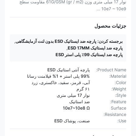
نوار 17 میلی متری وزن (gr / m2) 61G/GSM مقاومت سطح
10e7 ~ 10e9 ...
جزئیات محصول
برجسته کردن:
پارچه ضد ایستاتیک ESD بدون لنت آزمایشگاهی
,
پارچه ضد ایستاتیک ESD 17MM
,
پارچه ضد ایستاتیک 99٪ پلی استر ESD
Product Name:
پارچه آنتی استاتیک ESD
Material:
99% پلی استر + 1% فیلامنت رسانا
Color:
آبی، قرمز، سفید، خاکستری، زرد
Weight:
۶۱ گرم
Style:
نوار 17 میلی متری
Feature:
ضد استاتیک
10e7~10e8 Ω
Surface
Resistance:
Use:
صنعت، پوشاک ESD