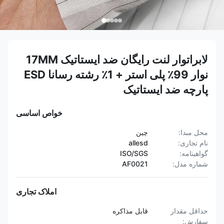
لابراتوار لنت رایگان ضد ایستاتیک 17MM
نوار 99٪ پلی استر + 1٪ رشته رسانا ESD
پارچه ضد ایستاتیک
خواص اساسی
محل مبدا:
چین
نام تجاری:
allesd
گواهینامه:
ISO/SGS
شماره مدل:
AF0021
املاک تجاری
حداقل مقدار
قابل مذاکره
سفارش: